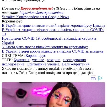
Новини від
Корреспондент.net
в Telegram. Підписуйтесь на
наш канал
https://t.me/korrespondentnet
Читайте Korrespondent.net в Google News
Коронавірус
В Україні вперше виявили новий варіант коронавірусу Цикада
В Україні за тиждень різко зросла кількість хворих на COVID-
19
Нові штами COVID-19: особливості та кількість хворих в
Україні
У Києві різко зросла кількість хворих на коронавірус
В Україні утричі зросла кількість випадків COVID за тиждень
СПЕЦТЕМА:
Коронавірус
ТЕГИ:
Британия
,
ученые
,
вакцина
,
исследования
,
исследование
,
Британские ученые
,
Великобритания
Якщо ви помітили помилку, виділіть необхідний текст і
натисніть Ctrl + Enter, щоб повідомити про це редакцію.