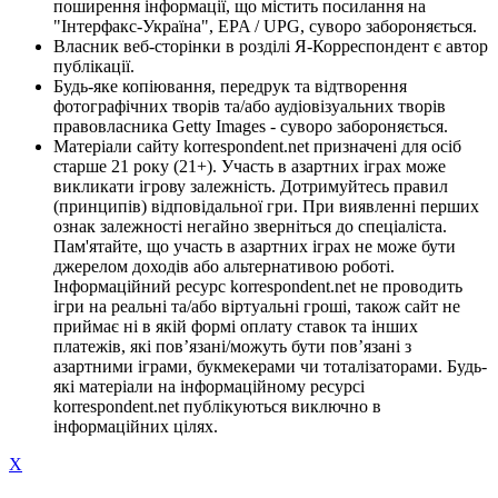
поширення інформації, що містить посилання на
"Інтерфакс-Україна", EPA / UPG, суворо забороняється.
Власник веб-сторінки в розділі Я-Корреспондент є автор
публікації.
Будь-яке копіювання, передрук та відтворення
фотографічних творів та/або аудіовізуальних творів
правовласника Getty Images - суворо забороняється.
Матеріали сайту korrespondent.net призначені для осіб
старше 21 року (21+). Участь в азартних іграх може
викликати ігрову залежність. Дотримуйтесь правил
(принципів) відповідальної гри. При виявленні перших
ознак залежності негайно зверніться до спеціаліста.
Пам'ятайте, що участь в азартних іграх не може бути
джерелом доходів або альтернативою роботі.
Інформаційний ресурс korrespondent.net не проводить
ігри на реальні та/або віртуальні гроші, також сайт не
приймає ні в якій формі оплату ставок та інших
платежів, які пов’язані/можуть бути пов’язані з
азартними іграми, букмекерами чи тоталізаторами. Будь-
які матеріали на інформаційному ресурсі
korrespondent.net публікуються виключно в
інформаційних цілях.
X