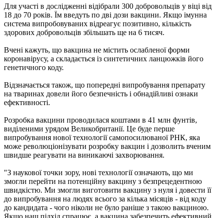
Для участі в дослідженні відібрали 300 добровольців у віці від
18 до 70 років. Їм введуть по дві дози вакцини. Якщо імунна
система випробовуваних відреагує позитивно, кількість
здорових добровольців збільшать ще на 6 тисяч.
Вчені кажуть, що вакцина не містить ослабленої форми
коронавірусу, а складається із синтетичних ланцюжків його
генетичного коду.
Відзначається також, що попередні випробування препарату
на тваринах довели його безпечність і обнадійливі ознаки
ефективності.
Розробка вакцини проводилася коштами в 41 млн фунтів,
виділеними урядом Великобританії. Це буде перше
випробування нової технології самопосилюваної РНК, яка
може революціонізувати розробку вакцин і дозволить вченим
швидше реагувати на виникаючі захворювання.
"З наукової точки зору, нові технології означають, що ми
змогли перейти на потенційну вакцину з безпрецедентною
швидкістю. Ми змогли виготовити вакцину з нуля і довести її
до випробування на людях всього за кілька місяців - від коду
до кандидата - чого ніколи не було раніше з такою вакциною.
Якщо наш підхід спрацює, а вакцина забезпечить ефективний