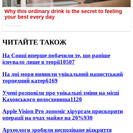
ЧИТАЙТЕ ТАКОЖ
На Сонці вперше побачили те, що раніше
існувало лише в теорії
10507
На дні моря виявили унікальний нацистський
торпедний катер
6169
Учені розповіли про унікальні зміни на місці
Каховського водосховища
1120
Apple Vision Pro допоміг хірургам прискорити
операції на очах майже на 20%
930
Археологи зробили несподіване відкриття