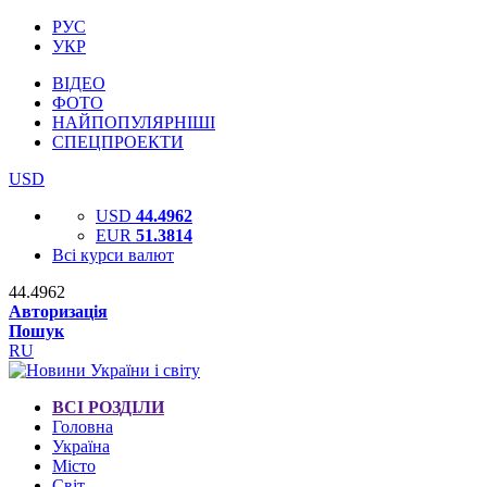
РУС
УКР
ВІДЕО
ФОТО
НАЙПОПУЛЯРНІШІ
СПЕЦПРОЕКТИ
USD
USD
44.4962
EUR
51.3814
Всі курси валют
44.4962
Авторизація
Пошук
RU
ВСІ РОЗДІЛИ
Головна
Україна
Місто
Світ