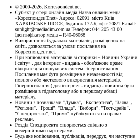
© 2000-2026, Korrespondent.net
Суб'єкт у сфері онлайн-медіа Назва онлайн-медіа –
«КореспонденТ.net» Адреса: 02091, місто Київ,
ХАРКІВСЬКЕ ШОСЕ, будинок 172-Б, офіс 208/1 E-mail:
sunlight@mediadim.com.ua
Телефон: 044-205-43-00
Ідентифікатор медіа – R40-06068
Використання будь-яких матеріалів, розміщених на
сайті, дозволяється за умови посилання на
Корреспондент.net.
При копіюванні матеріалів зі сторінки « Новини України
і світу» , для інтернет - видань - обов'язкове пряме
відкрите для пошукових систем гіперпосилання .
Посилання має бути розміщена в незалежності від
повного або часткового використання матеріалів.
Гіперпосилання ( для інтернет - видань) - повинна бути
розміщена в підзаголовку або в першому абзаці
матеріалу.
Новини з позначками "Думка", "Експертиза", "Заява",
"Регіони", "Гроші", "Влада", "Вибори", "Тест-драйв",
"Спецпроекти", "Промо" публікуються на правах
реклами.
Розділ Спецпроекти створюється спільно з
комерційними партнерами.
Будь яке копіювання, публікація, передрук, чи наступне