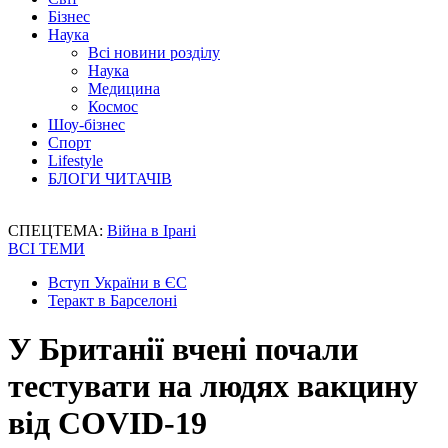
Бізнес
Наука
Всі новини розділу
Наука
Медицина
Космос
Шоу-бізнес
Спорт
Lifestyle
БЛОГИ ЧИТАЧІВ
СПЕЦТЕМА:
Війна в Ірані
ВСІ ТЕМИ
Вступ України в ЄС
Теракт в Барселоні
У Британії вчені почали
тестувати на людях вакцину
від COVID-19