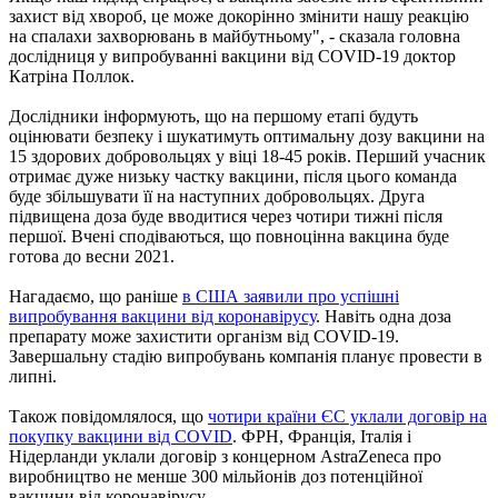
захист від хвороб, це може докорінно змінити нашу реакцію
на спалахи захворювань в майбутньому", - сказала головна
дослідниця у випробуванні вакцини від COVID-19 доктор
Катріна Поллок.
Дослідники інформують, що на першому етапі будуть
оцінювати безпеку і шукатимуть оптимальну дозу вакцини на
15 здорових добровольцях у віці 18-45 років. Перший учасник
отримає дуже низьку частку вакцини, після цього команда
буде збільшувати її на наступних добровольцях. Друга
підвищена доза буде вводитися через чотири тижні після
першої. Вчені сподіваються, що повноцінна вакцина буде
готова до весни 2021.
Нагадаємо, що раніше
в США заявили про успішні
випробування вакцини від коронавірусу
. Навіть одна доза
препарату може захистити організм від COVID-19.
Завершальну стадію випробувань компанія планує провести в
липні.
Також повідомлялося, що
чотири країни ЄС уклали договір на
покупку вакцини від COVID
. ФРН, Франція, Італія і
Нідерланди уклали договір з концерном AstraZeneca про
виробництво не менше 300 мільйонів доз потенційної
вакцини від коронавірусу.