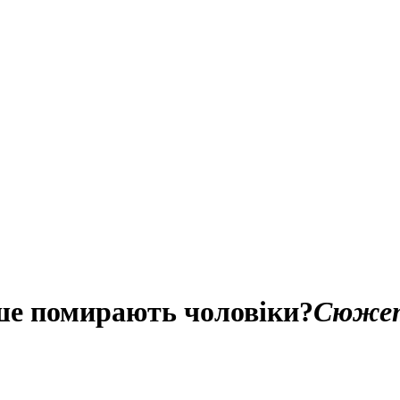
іше помирають чоловіки?
Сюже