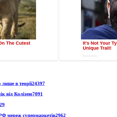
 лише в теорії
24397
ік від Колізею
7091
29
 РФ мереж супермаркетів
2962