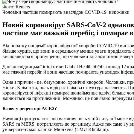
Фото: Reuters
Чоловіки частіше помирають внаслідок COVID-19, ніж жінки
Новий коронавірус SARS-CoV-2 однаково 
частіше має важкий перебіг, і помирає 
Від початку пандемії коронавірусної хвороби COVID-19 висло
більше курців, що вони в середньому менше уваги приділяють с
висловлюється припущення, що чоловіки загалом пізніше звертаю
Дані дослідницької ініціативи Global Health 50/50 з понад 12 к
має тяжкий перебіг й вони частіше помирають унаслідок інфекці
Одна з причин - це, безумовно, хронічні хвороби. Чоловіки, пр
жінки. Крім того, роль відіграє і вікова структура населення. 
коронавірусної інфекції помирає щонайменше вдвічі більше чолові
змінюється на протилежний. Можливо, це пов'язано передусім із
Ключ у рецепторі ACE2?
Науковці припускають, що важливу роль у цій ситуації може в
SARS та MERS, потрапляють до організму. Адже так само і у ви
університетської клініки Мюнхена (LMU Klinikum).