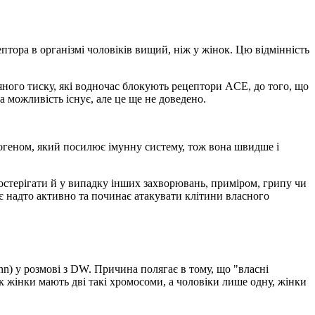
птора в організмі чоловіків вищий, ніж у жінок. Цю відмінність
яного тиску, які водночас блокують рецептори ACE, до того, що
 можливість існує, але це ще не доведено.
рогеном, який посилює імунну систему, тож вона швидше і
постерігати й у випадку інших захворювань, приміром, грипу чи
є надто активно та починає атакувати клітини власного
n) у розмові з DW. Причина полягає в тому, що "власні
як жінки мають дві такі хромосоми, а чоловіки лише одну, жінки