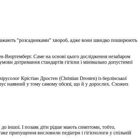
о вважають "розсадниками" хвороб, адже вони швидко поширюють
ден-Вюртемберг. Саме на основі цього дослідження незабаром
мови дотримання стандартів гігієни і мінімально допустимої
русолог Крістіан Дростен (Christian Drosten) із берлінської
ірус наявний у тому самому обсязі, що й у дорослих. Схожих
 до іншої. І позаяк діти рідше мають симптоми, тобто,
таке припущення висловили педіатри і гігієнологи у спільній