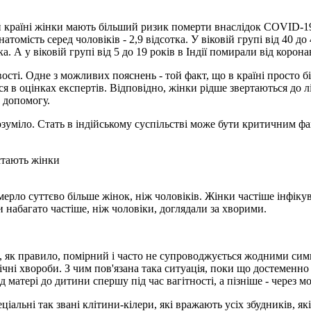
й країні жінки мають більший ризик померти внаслідок COVID-19,
атомість серед чоловіків - 2,9 відсотка. У віковій групі від 40 д
а. А у віковій групі від 5 до 19 років в Індії помирали від корон
ості. Одне з можливих пояснень - той факт, що в країні просто бі
ся в оцінках експертів. Відповідно, жінки рідше звертаються до 
о допомогу.
езрозуміло. Стать в індійському суспільстві може бути критичним 
стають жінки
омерло суттєво більше жінок, ніж чоловіків. Жінки частіше інфіку
 набагато частіше, ніж чоловіки, доглядали за хворими.
ції, як правило, помірний і часто не супроводжується жодними си
онічні хвороби. З чим пов'язана така ситуація, поки що достемен
 матері до дитини спершу під час вагітності, а пізніше - через мо
альні так звані клітини-кілери, які вражають усіх збудників, як