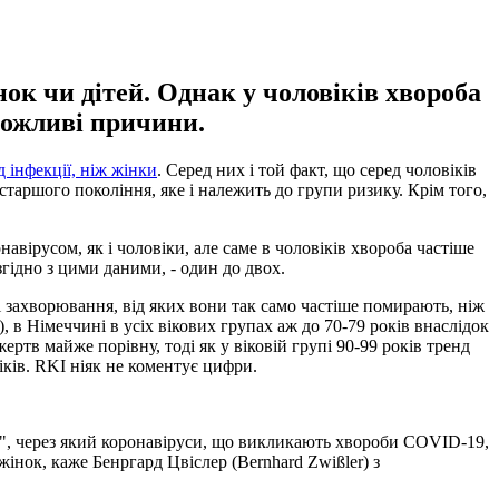
ок чи дітей. Однак у чоловіків хвороба
можливі причини.
 інфекції, ніж жінки
. Серед них і той факт, що серед чоловіків
таршого покоління, яке і належить до групи ризику. Крім того,
авірусом, як і чоловіки, але саме в чоловіків хвороба частіше
гідно з цими даними, - один до двох.
і захворювання, від яких вони так само частіше помирають, ніж
, в Німеччині в усіх вікових групах аж до 70-79 років внаслідок
ертв майже порівну, тоді як у віковій групі 90-99 років тренд
іків. RKI ніяк не коментує цифри.
м", через який коронавіруси, що викликають хвороби COVID-19,
інок, каже Бенргард Цвіслер (Bernhard Zwißler) з