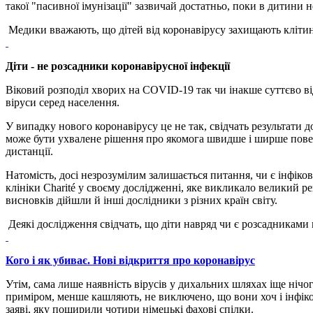
такої "пасивної імунізації" зазвичай достатньо, поки в дитини 
Медики вважають, що дітей від коронавірусу захищають клітини
Діти - не розсадники коронавірусної інфекції
Віковий розподіл хворих на COVID-19 так чи інакше суттєво ві
віруси серед населення.
У випадку нового коронавірусу це не так, свідчать результати 
може бути ухвалене рішення про якомога швидше і ширше поверн
дистанції.
Натомість, досі незрозумілим залишається питання, чи є інфікова
клініки Charité у своєму дослідженні, яке викликало великий р
висновків дійшли й інші дослідники з різних країн світу.
Деякі дослідження свідчать, що діти навряд чи є розсадниками
Кого і як убиває. Нові відкриття про коронавірус
Утім, сама лише наявність вірусів у дихальних шляхах іще нічого
приміром, менше кашляють, не виключено, що вони хоч і інфіко
заяві, яку поширили чотири німецькі фахові спілки.