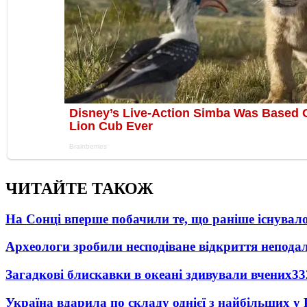
ЧИТАЙТЕ ТАКОЖ
На Сонці вперше побачили те, що раніше існувало
Археологи зробили несподіване відкриття неподал
Загадкові блискавки в океані здивували вчених
33
Україна вдарила по складу однієї з найбільших у