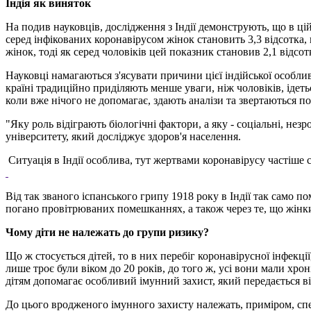
Індія як виняток
На подив науковців, дослідження з Індії демонструють, що в ці
серед інфікованих коронавірусом жінок становить 3,3 відсотка, н
жінок, тоді як серед чоловіків цей показник становив 2,1 відсотк
Науковці намагаються з'ясувати причини цієї індійської особлив
країні традиційно приділяють менше уваги, ніж чоловіків, ідеть
коли вже нічого не допомагає, здають аналізи та звертаються п
"Яку роль відіграють біологічні фактори, а яку - соціальні, н
університету, який досліджує здоров'я населення.
Ситуація в Індії особлива, тут жертвами коронавірусу частіше 
Від так званого іспанського грипу 1918 року в Індії так само п
погано провітрюваних помешканнях, а також через те, що жінки
Чому діти не належать до групи ризику?
Що ж стосується дітей, то в них перебіг коронавірусної інфек
лише троє були віком до 20 років, до того ж, усі вони мали хр
дітям допомагає особливий імунний захист, який передається від
До цього вродженого імунного захисту належать, приміром, спеці