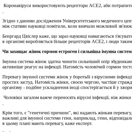
Коронавіруси використовують рецептори ACE2, аби потрапити
Згідно з даними дослідження Університетського медичного центр
між статями науковці помітили, коли вивчали можливий зв'язо
Бенргард Цвіслер каже, що зараз науковці намагаються з'ясува
в організмі виробляється більше рецепторів ACE2, і люди таким
Чи захищає жінок гормон естроген і сильніша імунна систем
Імунна система жінок здатна чинити сильніший опір збудникам,
активніше реагує на інфекції. Натомість чоловічий гормон тес
Перевагу імунної системи жінок у боротьбі з вірусними інфекці
простих застуд. Натомість жінки, своєю чергою, частіше страж
організму - подібне ускладнення іноді спостерігається й у хво
Чоловіки загалом важче переносять вірусні інфекції, ніж жінки
Крім того, є "генетичні причини", які надають жінкам переваг
важливі для імунної системи гени, наприклад, гени, відповідал
в цьому плані мають перевагу, каже експерт.