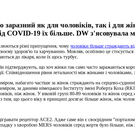
заразний як для чоловіків, так і для жін
від COVID-19 їх більше. DW з'ясовувала 
влюються різні припущення, чому
чоловіки більше страждають від
воєму здоров'ю та харчуванню. Мовляв, особливо це стосується с
ться до лікаря, коли їх щось турбує.
раїн підтверджують, що хоч жінки так само часто заражаються корон
ї. Співвідношення рівня летальності між жінками і чоловіками, з
иміром, набагато частіше за жінок страждають на серцево-судинн
Приміром, за даними німецького Інституту імені Роберта Коха (RKI)
ків, ніж жінок. У віковій групі 80-89 чоловіків та жінок серед ж
 тим, що цього віку в принципі досягає більше жінок, ніж чолов
ідігравати рецептор ACE2. Адже саме він є своєрідним "портало
падку з хворобою MERS чоловіків серед жертв було більше, ніж ж