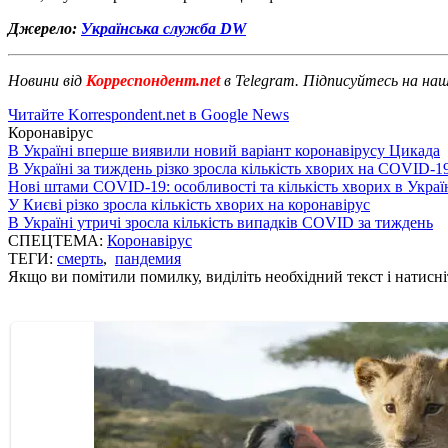
Джерело:
Українська служба DW
Новини від
Корреспондент.net
в Telegram. Підписуйтесь на на
Читайте Korrespondent.net в Google News
Коронавірус
В Україні вперше виявили новий варіант коронавірусу Цикада
В Україні за тиждень різко зросла кількість хворих на COVID-1
Нові штами COVID-19: особливості та кількість хворих в Украї
У Києві різко зросла кількість хворих на коронавірус
В Україні утричі зросла кількість випадків COVID за тиждень
СПЕЦТЕМА:
Коронавірус
ТЕГИ:
смерть
,
пандемия
Якщо ви помітили помилку, виділіть необхідний текст і натисніт