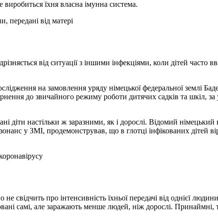
не виробиться їхня власна імунна система.
, передані від матері
дрізняється від ситуації з іншими інфекціями, коли дітей част
дослідження на замовлення уряду німецької федеральної землі Ба
ення до звичайного режиму роботи дитячих садків та шкіл, за у
ні діти настільки ж заразними, як і дорослі. Відомий німецький ві
езонанс у ЗМІ, продемонстрував, що в глотці інфікованих дітей в
 коронавірусу
 не свідчить про інтенсивність їхньої передачі від однієї людини
вані самі, але заражають менше людей, ніж дорослі. Принаймні, 