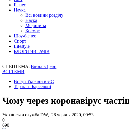
Бізнес
Наука
Всі новини розділу
Наука
Медицина
Космос
Шоу-бізнес
Спорт
Lifestyle
БЛОГИ ЧИТАЧІВ
СПЕЦТЕМА:
Війна в Ірані
ВСІ ТЕМИ
Вступ України в ЄС
Теракт в Барселоні
Чому через коронавірус част
Українська служба DW, 26 червня 2020, 09:53
0
690