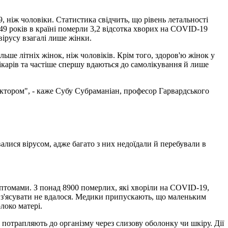
 ніж чоловіки. Статистика свідчить, що рівень летальності
о 49 років в країні померли 3,2 відсотка хворих на COVID-19
авірусу взагалі лише жінки.
льше літніх жінок, ніж чоловіків. Крім того, здоров'ю жінок у
лікарів та частіше спершу вдаються до самолікування й лише
фактором", - каже Субу Субраманіан, професор Гарвардського
валися вірусом, адже багато з них недоїдали й перебували в
мптомами. З понад 8900 померлих, які хворіли на COVID-19,
но з'ясувати не вдалося. Медики припускають, що маленьким
локо матері.
і потрапляють до організму через слизову оболонку чи шкіру. Дії