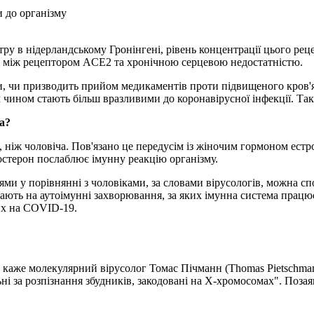
 до організму
у в нідерландському Гронінгені, рівень концентрації цього реце
к між рецептором ACE2 та хронічною серцевою недостатністю.
ти, чи призводить прийом медикаментів проти підвищеного кров'
 чином стають більш вразливими до коронавірусної інфекції. Така
а?
 ніж чоловіча. Пов'язано це передусім із жіночим гормоном ест
тостерон послаблює імунну реакцію організму.
ями у порівнянні з чоловіками, за словами вірусологів, можна с
дають на аутоімунні захворювання, за яких імунна система працю
рих на COVID-19.
у, каже молекулярний вірусолог Томас Пічманн (Thomas Pietschman
ьні за розпізнання збудників, закодовані на X-хромосомах". Поза