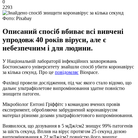
0
2293
Фото: Pixabay
Описаний спосіб вбиває всі вивчені
упродовж 40 років віруси, але є
небезпечним і для людини.
У Національній лабораторії інфекційних захворювань
Бостонського університету знайшли спосіб убити коронавірус
за кілька секунд. Про це
повідомляє
Biospace.
Фахівці провели дослідження, під час якого стало відомо, що
дальнє ультрафіолетове випромінювання здатне повністю
знищити патоген.
Мікробіолог Ентоні Гріффітс з командою вчених провів
експеримент, обробляючи забруднений коронавірусом
матеріал різними дозами ультрафіолетового випромінювання.
Виявилося, що дозування в 5 мДж/см2 знищує 99% патогенів
за шість секунд. Вплив на вірус протягом 25 секунд дозою
випромінювання в 22 мДж/см2 повністю його знищує.