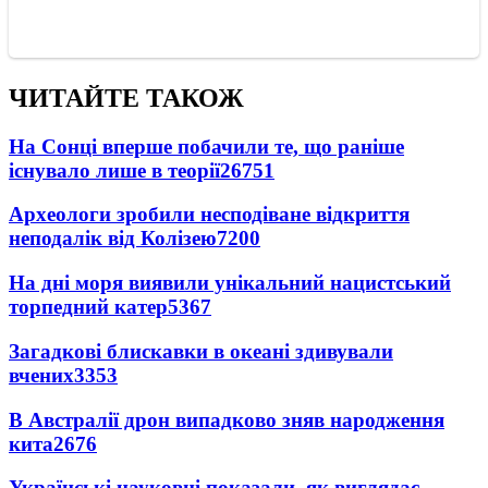
ЧИТАЙТЕ ТАКОЖ
На Сонці вперше побачили те, що раніше
існувало лише в теорії
26751
Археологи зробили несподіване відкриття
неподалік від Колізею
7200
На дні моря виявили унікальний нацистський
торпедний катер
5367
Загадкові блискавки в океані здивували
вчених
3353
В Австралії дрон випадково зняв народження
кита
2676
Українські науковці показали, як виглядає