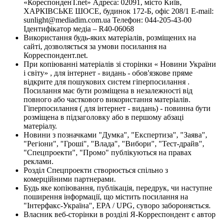
«КореспонденТ.net» Адреса: 02091, місто Київ,
ХАРКІВСЬКЕ ШОСЕ, будинок 172-Б, офіс 208/1 E-mail:
sunlight@mediadim.com.ua
Телефон: 044-205-43-00
Ідентифікатор медіа – R40-06068
Використання будь-яких матеріалів, розміщених на
сайті, дозволяється за умови посилання на
Корреспондент.net.
При копіюванні матеріалів зі сторінки « Новини України
і світу» , для інтернет - видань - обов'язкове пряме
відкрите для пошукових систем гіперпосилання .
Посилання має бути розміщена в незалежності від
повного або часткового використання матеріалів.
Гіперпосилання ( для інтернет - видань) - повинна бути
розміщена в підзаголовку або в першому абзаці
матеріалу.
Новини з позначками "Думка", "Експертиза", "Заява",
"Регіони", "Гроші", "Влада", "Вибори", "Тест-драйв",
"Спецпроекти", "Промо" публікуються на правах
реклами.
Розділ Спецпроекти створюється спільно з
комерційними партнерами.
Будь яке копіювання, публікація, передрук, чи наступне
поширення інформації, що містить посилання на
"Інтерфакс-Україна", EPA / UPG, суворо забороняється.
Власник веб-сторінки в розділі Я-Корреспондент є автор