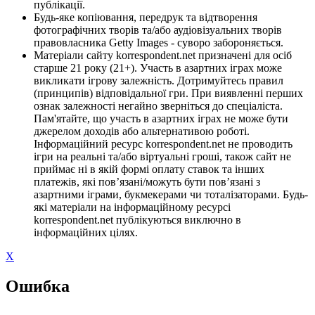
публікації.
Будь-яке копіювання, передрук та відтворення
фотографічних творів та/або аудіовізуальних творів
правовласника Getty Images - суворо забороняється.
Матеріали сайту korrespondent.net призначені для осіб
старше 21 року (21+). Участь в азартних іграх може
викликати ігрову залежність. Дотримуйтесь правил
(принципів) відповідальної гри. При виявленні перших
ознак залежності негайно зверніться до спеціаліста.
Пам'ятайте, що участь в азартних іграх не може бути
джерелом доходів або альтернативою роботі.
Інформаційний ресурс korrespondent.net не проводить
ігри на реальні та/або віртуальні гроші, також сайт не
приймає ні в якій формі оплату ставок та інших
платежів, які пов’язані/можуть бути пов’язані з
азартними іграми, букмекерами чи тоталізаторами. Будь-
які матеріали на інформаційному ресурсі
korrespondent.net публікуються виключно в
інформаційних цілях.
X
Ошибка