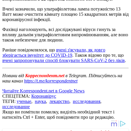
Вчені зазначили, що ультрафіолетова лампа потужністю 13
Ватт може очистити кімнату площею 15 квадратних метрів від
коронавірусної інфекції.
Фахівці наголошують, всі досліджувані віруси гинуть за
впливу дальнім ультрафіолетовим випромінюванням, але воно
також небезпечне для людини.
Раніше повідомлялося, що
вчені з'ясували, як довго
зберігається імунітет до COVID-19
. Також відомо про те, що
вчені запропонували спосіб блокувати SARS-CoV-2 без ліків
.
Новини від
Корреспондент.net
в Telegram. Підписуйтесь на
наш канал
https://t.me/korrespondentnet
Читайте Korrespondent.net в Google News
СПЕЦТЕМА:
Коронавірус
ТЕГИ:
ученые
,
наука
,
лекарство
,
исследования
,
исследование
Якщо ви помітили помилку, виділіть необхідний текст і
натисніть Ctrl + Enter, щоб повідомити про це редакцію.