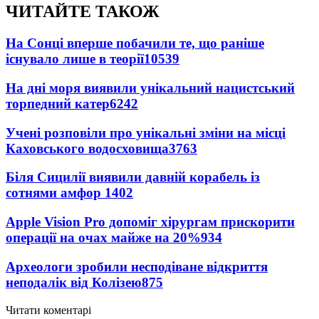
ЧИТАЙТЕ ТАКОЖ
На Сонці вперше побачили те, що раніше
існувало лише в теорії
10539
На дні моря виявили унікальний нацистський
торпедний катер
6242
Учені розповіли про унікальні зміни на місці
Каховського водосховища
3763
Біля Сицилії виявили давній корабель із
сотнями амфор
1402
Apple Vision Pro допоміг хірургам прискорити
операції на очах майже на 20%
934
Археологи зробили несподіване відкриття
неподалік від Колізею
875
Читати коментарі