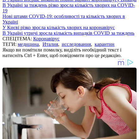
В Україні за тиждень різко зросла кількість хворих на COVID-
19
Нові штами COVID-19: особливості та кількість хворих в
Україні
У Києві різко зросла кількість хворих на коронавірус
В Україні утричі зросла кількість випадків COVID за тиждень
СПЕЦТЕМА:
Коронавірус
ТЕГИ:
медицина
,
Италия
,
исследования
,
карантин
Якщо ви помітили помилку, виділіть необхідний текст і
натисніть Ctrl + Enter, щоб повідомити про це редакцію.