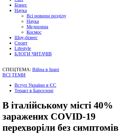
Бізнес
Наука
Всі новини розділу
Наука
Медицина
Космос
Шоу-бізнес
Спорт
Lifestyle
БЛОГИ ЧИТАЧІВ
СПЕЦТЕМА:
Війна в Ірані
ВСІ ТЕМИ
Вступ України в ЄС
Теракт в Барселоні
В італійському місті 40%
заражених COVID-19
перехворіли без симптомів