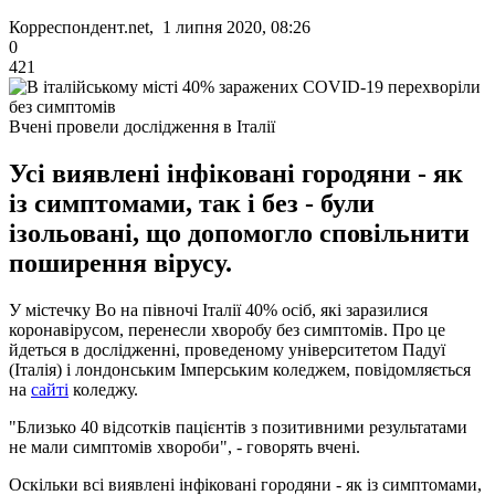
Корреспондент.net, 1 липня 2020, 08:26
0
421
Вчені провели дослідження в Італії
Усі виявлені інфіковані городяни - як
із симптомами, так і без - були
ізольовані, що допомогло сповільнити
поширення вірусу.
У містечку Во на півночі Італії 40% осіб, які заразилися
коронавірусом, перенесли хворобу без симптомів. Про це
йдеться в дослідженні, проведеному університетом Падуї
(Італія) і лондонським Імперським коледжем, повідомляється
на
сайті
коледжу.
"Близько 40 відсотків пацієнтів з позитивними результатами
не мали симптомів хвороби", - говорять вчені.
Оскільки всі виявлені інфіковані городяни - як із симптомами,