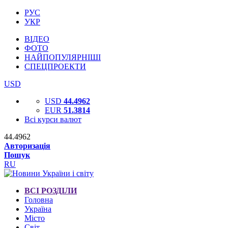
РУС
УКР
ВІДЕО
ФОТО
НАЙПОПУЛЯРНІШІ
СПЕЦПРОЕКТИ
USD
USD
44.4962
EUR
51.3814
Всі курси валют
44.4962
Авторизація
Пошук
RU
ВСІ РОЗДІЛИ
Головна
Україна
Місто
Світ