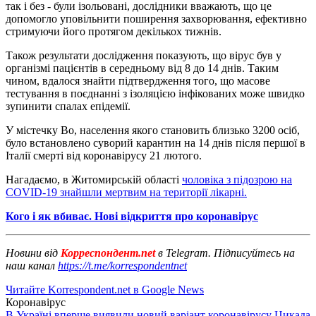
так і без - були ізольовані, дослідники вважають, що це
допомогло уповільнити поширення захворювання, ефективно
стримуючи його протягом декількох тижнів.
Також результати дослідження показують, що вірус був у
організмі пацієнтів в середньому від 8 до 14 днів. Таким
чином, вдалося знайти підтвердження того, що масове
тестування в поєднанні з ізоляцією інфікованих може швидко
зупинити спалах епідемії.
У містечку Во, населення якого становить близько 3200 осіб,
було встановлено суворий карантин на 14 днів після першої в
Італії смерті від коронавірусу 21 лютого.
Нагадаємо, в Житомирській області
чоловіка з підозрою на
COVID-19 знайшли мертвим на території лікарні.
Кого і як вбиває. Нові відкриття про коронавірус
Новини від
Корреспондент.net
в Telegram. Підписуйтесь на
наш канал
https://t.me/korrespondentnet
Читайте Korrespondent.net в Google News
Коронавірус
В Україні вперше виявили новий варіант коронавірусу Цикада