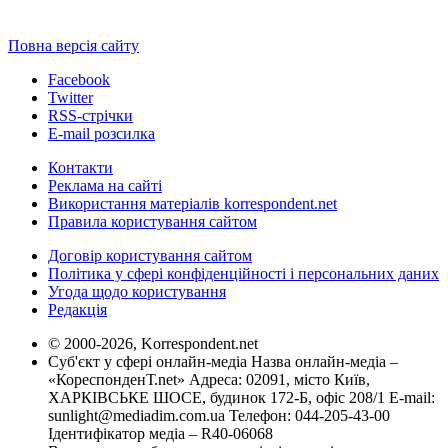
Повна версія сайту
Facebook
Twitter
RSS-стрічки
E-mail розсилка
Контакти
Реклама на сайті
Використання матеріалів korrespondent.net
Правила користування сайтом
Договір користування сайтом
Політика у сфері конфіденційності і персональних даних
Угода щодо користування
Редакція
© 2000-2026, Korrespondent.net
Суб'єкт у сфері онлайн-медіа Назва онлайн-медіа –
«КореспонденТ.net» Адреса: 02091, місто Київ,
ХАРКІВСЬКЕ ШОСЕ, будинок 172-Б, офіс 208/1 E-mail:
sunlight@mediadim.com.ua
Телефон: 044-205-43-00
Ідентифікатор медіа – R40-06068