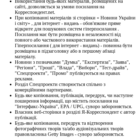
Використання будь-яких матеріалів, розміщених на
сайті, дозволяється за умови посилання на
Корреспондент.net.
При копіюванні матеріалів зі сторінки « Новини України
і світу» , для інтернет - видань - обов'язкове пряме
відкрите для пошукових систем гіперпосилання .
Посилання має бути розміщена в незалежності від
повного або часткового використання матеріалів.
Гіперпосилання ( для інтернет - видань) - повинна бути
розміщена в підзаголовку або в першому абзаці
матеріалу.
Новини з позначками "Думка", "Експертиза", "Заява",
"Регіони", "Гроші", "Влада", "Вибори", "Тест-драйв",
"Спецпроекти", "Промо" публікуються на правах
реклами.
Розділ Спецпроекти створюється спільно з
комерційними партнерами.
Будь яке копіювання, публікація, передрук, чи наступне
поширення інформації, що містить посилання на
"Інтерфакс-Україна", EPA / UPG, суворо забороняється.
Власник веб-сторінки в розділі Я-Корреспондент є автор
публікації.
Будь-яке копіювання, передрук та відтворення
фотографічних творів та/або аудіовізуальних творів
правовласника Getty Images - суворо забороняється.