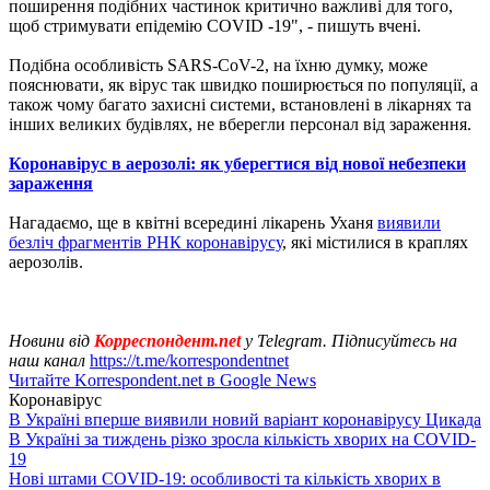
поширення подібних частинок критично важливі для того,
щоб стримувати епідемію COVID -19", - пишуть вчені.
Подібна особливість SARS-CoV-2, на їхню думку, може
пояснювати, як вірус так швидко поширюється по популяції, а
також чому багато захисні системи, встановлені в лікарнях та
інших великих будівлях, не вберегли персонал від зараження.
Коронавірус в аерозолі: як уберегтися від нової небезпеки
зараження
Нагадаємо, ще в квітні всередині лікарень Уханя
виявили
безліч фрагментів РНК коронавірусу
, які містилися в краплях
аерозолів.
Новини від
Корреспондент.net
у Telegram. Підписуйтесь на
наш канал
https://t.me/korrespondentnet
Читайте Korrespondent.net в Google News
Коронавірус
В Україні вперше виявили новий варіант коронавірусу Цикада
В Україні за тиждень різко зросла кількість хворих на COVID-
19
Нові штами COVID-19: особливості та кількість хворих в