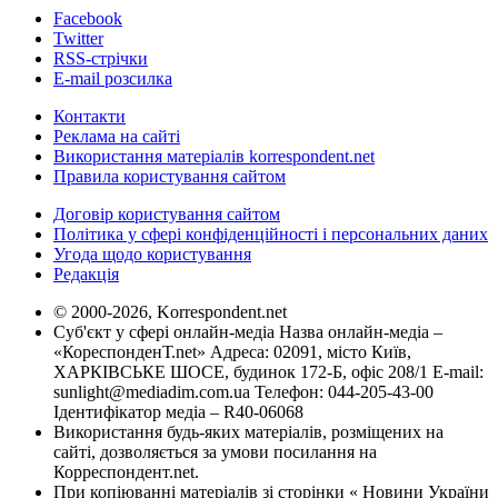
Facebook
Twitter
RSS-стрічки
E-mail розсилка
Контакти
Реклама на сайті
Використання матеріалів korrespondent.net
Правила користування сайтом
Договір користування сайтом
Політика у сфері конфіденційності і персональних даних
Угода щодо користування
Редакція
© 2000-2026, Korrespondent.net
Суб'єкт у сфері онлайн-медіа Назва онлайн-медіа –
«КореспонденТ.net» Адреса: 02091, місто Київ,
ХАРКІВСЬКЕ ШОСЕ, будинок 172-Б, офіс 208/1 E-mail:
sunlight@mediadim.com.ua
Телефон: 044-205-43-00
Ідентифікатор медіа – R40-06068
Використання будь-яких матеріалів, розміщених на
сайті, дозволяється за умови посилання на
Корреспондент.net.
При копіюванні матеріалів зі сторінки « Новини України