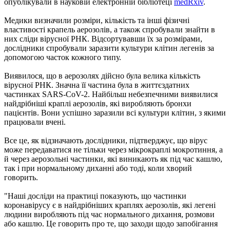
опублікували в науковій електронній бібліотеці
medRxiv
.
Медики визначили розміри, кількість та інші фізичні
властивості крапель аерозолів, а також спробували знайти в
них сліди вірусної РНК. Відсортувавши їх за розмірами,
дослідники спробували заразити культури клітин легенів за
допомогою часток кожного типу.
Виявилося, що в аерозолях дійсно була велика кількість
вірусної РНК. Значна її частина була в життєздатних
частинках SARS-CoV-2. Найбільш небезпечними виявилися
найдрібніші краплі аерозолів, які виробляють бронхи
пацієнтів. Вони успішно заразили всі культури клітин, з якими
працювали вчені.
Все це, як відзначають дослідники, підтверджує, що вірус
може передаватися не тільки через мікрокраплі мокротиння, а
й через аерозольні частинки, які виникають як під час кашлю,
так і при нормальному диханні або тоді, коли хворий
говорить.
"Наші досліди на практиці показують, що частинки
коронавірусу є в найдрібніших краплях аерозолів, які легені
людини виробляють під час нормального дихання, розмови
або кашлю. Це говорить про те, що заходи щодо запобігання