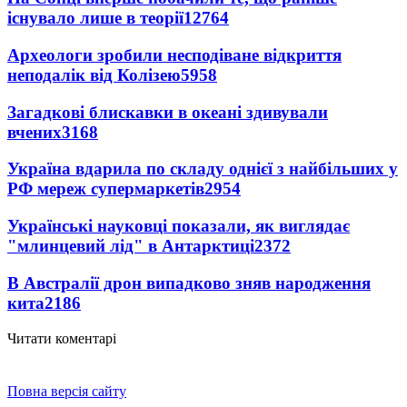
існувало лише в теорії
12764
Археологи зробили несподіване відкриття
неподалік від Колізею
5958
Загадкові блискавки в океані здивували
вчених
3168
Україна вдарила по складу однієї з найбільших у
РФ мереж супермаркетів
2954
Українські науковці показали, як виглядає
"млинцевий лід" в Антарктиці
2372
В Австралії дрон випадково зняв народження
кита
2186
Читати коментарі
Повна версія сайту