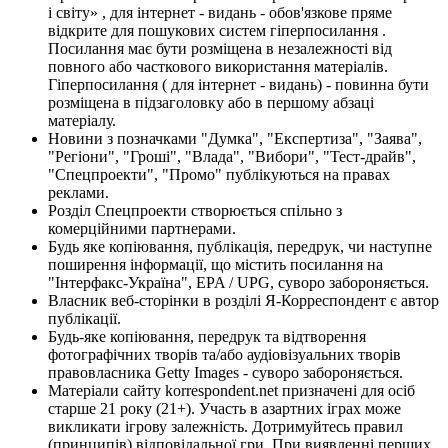
і світу» , для інтернет - видань - обов'язкове пряме
відкрите для пошукових систем гіперпосилання .
Посилання має бути розміщена в незалежності від
повного або часткового використання матеріалів.
Гіперпосилання ( для інтернет - видань) - повинна бути
розміщена в підзаголовку або в першому абзаці
матеріалу.
Новини з позначками "Думка", "Експертиза", "Заява",
"Регіони", "Гроші", "Влада", "Вибори", "Тест-драйв",
"Спецпроекти", "Промо" публікуються на правах
реклами.
Розділ Спецпроекти створюється спільно з
комерційними партнерами.
Будь яке копіювання, публікація, передрук, чи наступне
поширення інформації, що містить посилання на
"Інтерфакс-Україна", EPA / UPG, суворо забороняється.
Власник веб-сторінки в розділі Я-Корреспондент є автор
публікації.
Будь-яке копіювання, передрук та відтворення
фотографічних творів та/або аудіовізуальних творів
правовласника Getty Images - суворо забороняється.
Матеріали сайту korrespondent.net призначені для осіб
старше 21 року (21+). Участь в азартних іграх може
викликати ігрову залежність. Дотримуйтесь правил
(принципів) відповідальної гри. При виявленні перших