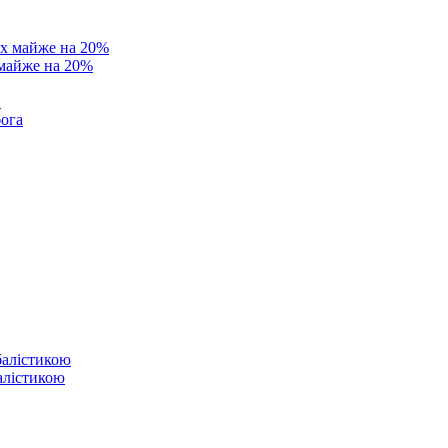
 майже на 20%
в
бога
балістикою