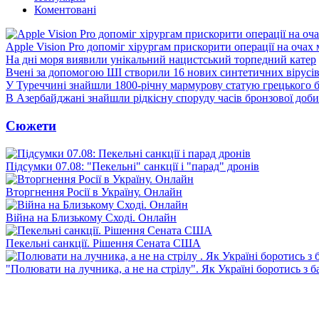
Коментовані
Apple Vision Pro допоміг хірургам прискорити операції на очах
На дні моря виявили унікальний нацистський торпедний катер
Вчені за допомогою ШІ створили 16 нових синтетичних вірусі
У Туреччині знайшли 1800-річну мармурову статую грецького 
В Азербайджані знайшли рідкісну споруду часів бронзової доби
Сюжети
Підсумки 07.08: "Пекельні" санкції і "парад" дронів
Вторгнення Росії в Україну. Онлайн
Війна на Близькому Сході. Онлайн
Пекельні санкції. Рішення Сената США
"Полювати на лучника, а не на стрілу". Як Україні боротись з 