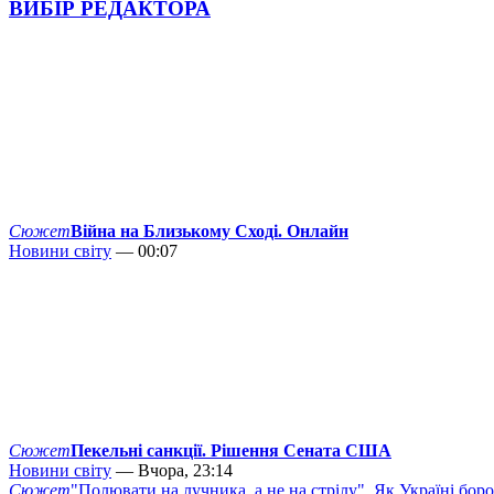
ВИБІР РЕДАКТОРА
Сюжет
Війна на Близькому Сході. Онлайн
Новини світу
— 00:07
Сюжет
Пекельні санкції. Рішення Сената США
Новини світу
— Вчора, 23:14
Сюжет
"Полювати на лучника, а не на стрілу". Як Україні бор