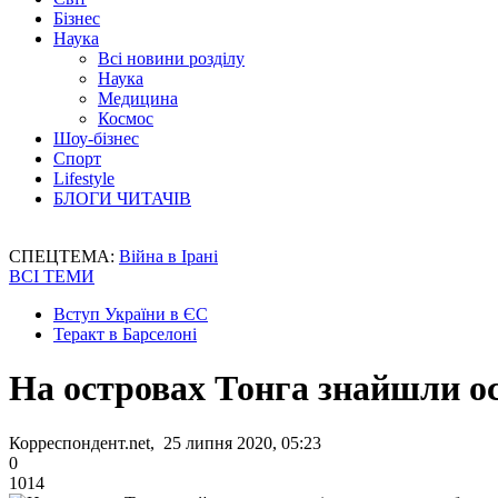
Бізнес
Наука
Всі новини розділу
Наука
Медицина
Космос
Шоу-бізнес
Спорт
Lifestyle
БЛОГИ ЧИТАЧІВ
СПЕЦТЕМА:
Війна в Ірані
ВСІ ТЕМИ
Вступ України в ЄС
Теракт в Барселоні
На островах Тонга знайшли о
Корреспондент.net, 25 липня 2020, 05:23
0
1014