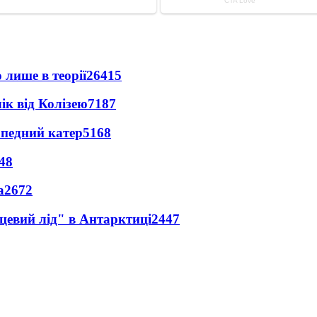
 лише в теорії
26415
ік від Колізею
7187
рпедний катер
5168
48
а
2672
цевий лід" в Антарктиці
2447