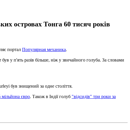
ких островах Тонга 60 тисяч років
мляє портал
Популярная механика
.
був у п'ять разів більше, ніж у звичайного голуба. За словами
rleyi був знищений за одне століття.
5 мільйона євро
. Також в Індії голуб
"відсидів" три роки за