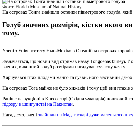
Фото: Florida Museum of Natural History
На островах Тонга знайшли останки півметрового голуба, який
Голуб значних розмірів, кістки якого в
тому.
Учені з Університету Нью-Мехіко в Океанії на островах королі
Зазначається, що новий вид отримав назву Tongoenas burleyi. Йо
вчених, викопний голуб розмірами нагадував сучасну качку.
Харчувався птах плодами манго та гуави, його масивний дзьоб 
На островах Тога майже не було хижаків і тому цей вид птахів 
Раніше на аукціоні в Кнесселарі (Східна Фландрія) поштовий 
підозру в шпигунстві на Пакистан
.
Нагадаємо, вчені
знайшли на Мадагаскарі дуже маленького пре