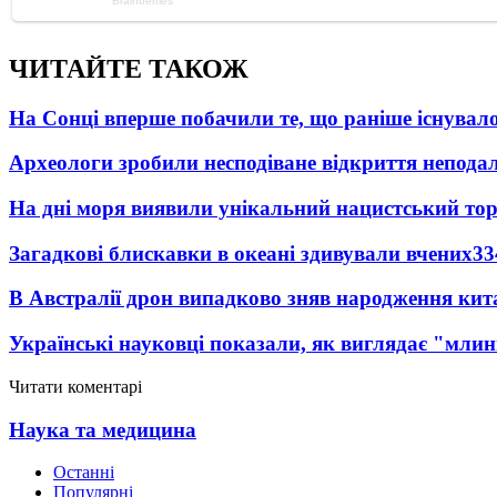
ЧИТАЙТЕ ТАКОЖ
На Сонці вперше побачили те, що раніше існувало
Археологи зробили несподіване відкриття неподал
На дні моря виявили унікальний нацистський то
Загадкові блискавки в океані здивували вчених
33
В Австралії дрон випадково зняв народження кит
Українські науковці показали, як виглядає "млин
Читати коментарі
Наука та медицина
Останні
Популярні