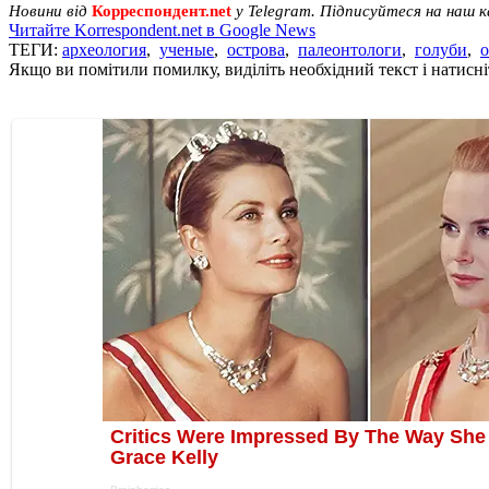
Новини від
Корреспондент.net
у Telegram. Підписуйтеся на наш 
Читайте Korrespondent.net в Google News
ТЕГИ:
археология
,
ученые
,
острова
,
палеонтологи
,
голуби
,
Якщо ви помітили помилку, виділіть необхідний текст і натисніт