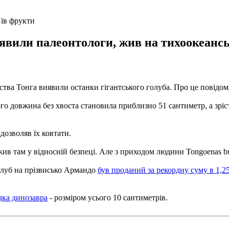
 їв фрукти
иявили палеонтологи, жив на тихоокеансь
вства Тонга виявили останки гігантського голуба. Про це повідо
го довжина без хвоста становила приблизно 51 сантиметр, а зріст 
дозволяв їх ковтати.
жив там у відносній безпеці. Але з приходом людини Tongoenas bu
голуб на прізвисько Армандо
був проданий за рекордну суму в 1,2
дка динозавра
- розміром усього 10 сантиметрів.