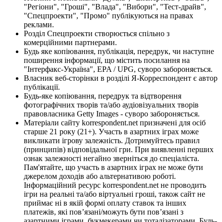
"Регіони", "Гроші", "Влада", "Вибори", "Тест-драйв",
"Спецпроекти", "Промо" публікуються на правах
реклами.
Розділ Спецпроекти створюється спільно з
комерційними партнерами.
Будь яке копіювання, публікація, передрук, чи наступне
поширення інформації, що містить посилання на
"Інтерфакс-Україна", EPA / UPG, суворо забороняється.
Власник веб-сторінки в розділі Я-Корреспондент є автор
публікації.
Будь-яке копіювання, передрук та відтворення
фотографічних творів та/або аудіовізуальних творів
правовласника Getty Images - суворо забороняється.
Матеріали сайту korrespondent.net призначені для осіб
старше 21 року (21+). Участь в азартних іграх може
викликати ігрову залежність. Дотримуйтесь правил
(принципів) відповідальної гри. При виявленні перших
ознак залежності негайно зверніться до спеціаліста.
Пам'ятайте, що участь в азартних іграх не може бути
джерелом доходів або альтернативою роботі.
Інформаційний ресурс korrespondent.net не проводить
ігри на реальні та/або віртуальні гроші, також сайт не
приймає ні в якій формі оплату ставок та інших
платежів, які пов’язані/можуть бути пов’язані з
азартними іграми, букмекерами чи тоталізаторами. Будь-