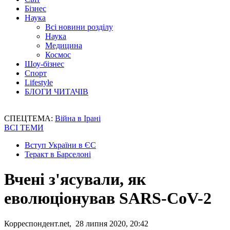
Бізнес
Наука
Всі новини розділу
Наука
Медицина
Космос
Шоу-бізнес
Спорт
Lifestyle
БЛОГИ ЧИТАЧІВ
СПЕЦТЕМА:
Війна в Ірані
ВСІ ТЕМИ
Вступ України в ЄС
Теракт в Барселоні
Вчені з'ясували, як
еволюціонував SARS-CoV-2
Корреспондент.net, 28 липня 2020, 20:42