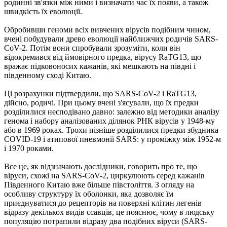
родинні зв'язки між ними і визначати час їх появи, а також
швидкість їх еволюції.
Обробивши геноми всіх вивчених вірусів подібним чином,
вчені побудували древо еволюції найближчих родичів SARS-
CoV-2. Потім вони спробували зрозуміти, коли він
відокремився від ймовірного предка, вірусу RaTG13, що
вражає підковоносих кажанів, які мешкають на півдні і
південному сході Китаю.
Ці розрахунки підтвердили, що SARS-CoV-2 і RaTG13,
дійсно, родичі. При цьому вчені з'ясували, що їх предки
розділилися несподівано давно: залежно від методики аналізу
генома і набору аналізованих ділянок РНК вірусів у 1948-му
або в 1969 роках. Трохи пізніше розділилися предки збудника
COVID-19 і атипової пневмонії SARS: у проміжку між 1952-м
і 1970 роками.
Все це, як відзначають дослідники, говорить про те, що
віруси, схожі на SARS-CoV-2, циркулюють серед кажанів
Південного Китаю вже більше півстоліття. З огляду на
особливу структуру їх оболонки, яка дозволяє їм
приєднуватися до рецепторів на поверхні клітин легенів
відразу декількох видів ссавців, це пояснює, чому в людську
популяцію потрапили відразу два подібних віруси (SARS-