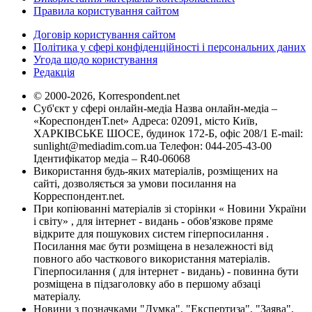
Правила користування сайтом
Договір користування сайтом
Політика у сфері конфіденційності і персональних даних
Угода щодо користування
Редакція
© 2000-2026, Korrespondent.net
Суб'єкт у сфері онлайн-медіа Назва онлайн-медіа –
«КореспонденТ.net» Адреса: 02091, місто Київ,
ХАРКІВСЬКЕ ШОСЕ, будинок 172-Б, офіс 208/1 E-mail:
sunlight@mediadim.com.ua
Телефон: 044-205-43-00
Ідентифікатор медіа – R40-06068
Використання будь-яких матеріалів, розміщених на
сайті, дозволяється за умови посилання на
Корреспондент.net.
При копіюванні матеріалів зі сторінки « Новини України
і світу» , для інтернет - видань - обов'язкове пряме
відкрите для пошукових систем гіперпосилання .
Посилання має бути розміщена в незалежності від
повного або часткового використання матеріалів.
Гіперпосилання ( для інтернет - видань) - повинна бути
розміщена в підзаголовку або в першому абзаці
матеріалу.
Новини з позначками "Думка", "Експертиза", "Заява",