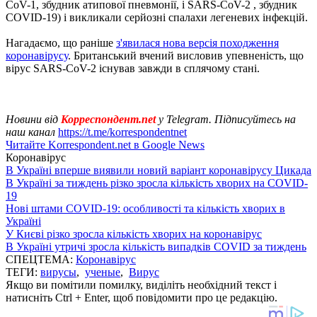
CoV-1, збудник атипової пневмонії, і SARS-CoV-2 , збудник
COVID-19) і викликали серйозні спалахи легеневих інфекцій.
Нагадаємо, що раніше
з'явилася нова версія походження
коронавірусу
. Британський вчений висловив упевненість, що
вірус SARS-CoV-2 існував завжди в сплячому стані.
Новини від
Корреспондент.net
у Telegram. Підписуйтесь на
наш канал
https://t.me/korrespondentnet
Читайте Korrespondent.net в Google News
Коронавірус
В Україні вперше виявили новий варіант коронавірусу Цикада
В Україні за тиждень різко зросла кількість хворих на COVID-
19
Нові штами COVID-19: особливості та кількість хворих в
Україні
У Києві різко зросла кількість хворих на коронавірус
В Україні утричі зросла кількість випадків COVID за тиждень
СПЕЦТЕМА:
Коронавірус
ТЕГИ:
вирусы
,
ученые
,
Вирус
Якщо ви помітили помилку, виділіть необхідний текст і
натисніть Ctrl + Enter, щоб повідомити про це редакцію.