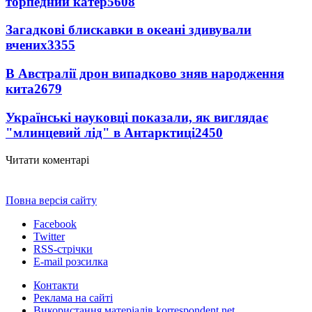
торпедний катер
5608
Загадкові блискавки в океані здивували
вчених
3355
В Австралії дрон випадково зняв народження
кита
2679
Українські науковці показали, як виглядає
"млинцевий лід" в Антарктиці
2450
Читати коментарі
Повна версія сайту
Facebook
Twitter
RSS-стрічки
E-mail розсилка
Контакти
Реклама на сайті
Використання матеріалів korrespondent.net