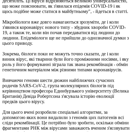
десятиліть. Ці віруси відрізняються великою універсальністю,
що може пояснювати, як з'явилася епідемія COVID-19 і як
щось подібне може статися в майбутньому", - йдеться в статті.
Мікробіологи вже довго намагаються зрозуміти, де і коли
з'явився коронавірус нового типу - збудник хвороби COVID-
19, а також те, коли він почав передаватися від людини до
людини. Епідеміологи ще не прийшли до однозначної думки з
цього приводу.
Зокрема, біологи поки не можуть точно сказати, де і коли
виник вірус, які тварини були його проміжними носіями, і яку
роль у його формуванні зіграла так звана рекомбінація - обмін
генетичним матеріалом між різними типами коронавірусів.
Вивчаючи геноми шести дюжин найближчих сучасних
родичів SARS-CoV-2, група молекулярних біологів під
керівництвом професора Единбурзького університету (Велика
Британія) Девіда Робертсона з'ясувала історію еволюції
предків цього вірусу.
Для цього вчені розробили спеціальні алгоритми, за
допомогою яких вони видалили з геномів цих патогенів всі
сліди рекомбінації. Це потрібно було зробити, оскільки обміни
фрагментами РНК між вірусами заважають вченим з'ясовувати