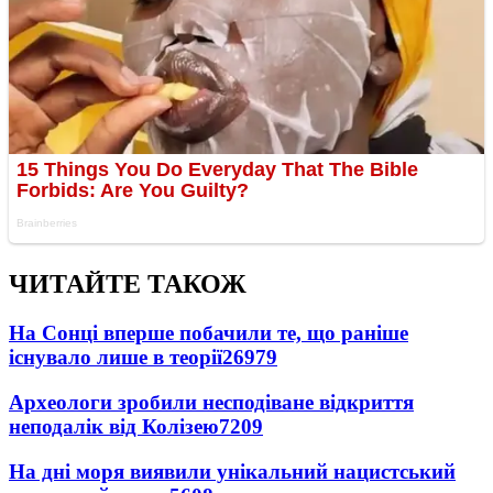
ЧИТАЙТЕ ТАКОЖ
На Сонці вперше побачили те, що раніше
існувало лише в теорії
26979
Археологи зробили несподіване відкриття
неподалік від Колізею
7209
На дні моря виявили унікальний нацистський