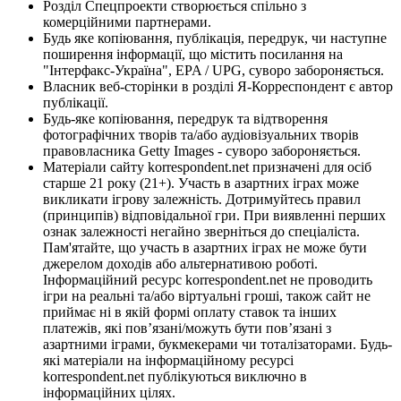
Розділ Спецпроекти створюється спільно з
комерційними партнерами.
Будь яке копіювання, публікація, передрук, чи наступне
поширення інформації, що містить посилання на
"Інтерфакс-Україна", EPA / UPG, суворо забороняється.
Власник веб-сторінки в розділі Я-Корреспондент є автор
публікації.
Будь-яке копіювання, передрук та відтворення
фотографічних творів та/або аудіовізуальних творів
правовласника Getty Images - суворо забороняється.
Матеріали сайту korrespondent.net призначені для осіб
старше 21 року (21+). Участь в азартних іграх може
викликати ігрову залежність. Дотримуйтесь правил
(принципів) відповідальної гри. При виявленні перших
ознак залежності негайно зверніться до спеціаліста.
Пам'ятайте, що участь в азартних іграх не може бути
джерелом доходів або альтернативою роботі.
Інформаційний ресурс korrespondent.net не проводить
ігри на реальні та/або віртуальні гроші, також сайт не
приймає ні в якій формі оплату ставок та інших
платежів, які пов’язані/можуть бути пов’язані з
азартними іграми, букмекерами чи тоталізаторами. Будь-
які матеріали на інформаційному ресурсі
korrespondent.net публікуються виключно в
інформаційних цілях.