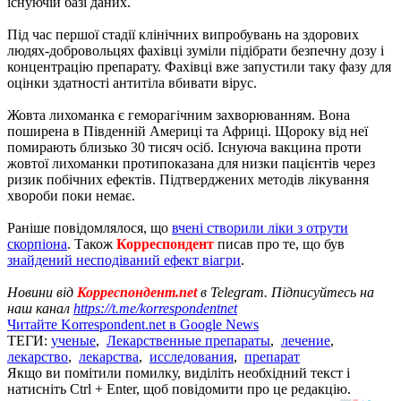
існуючій базі даних.
Під час першої стадії клінічних випробувань на здорових
людях-добровольцях фахівці зуміли підібрати безпечну дозу і
концентрацію препарату. Фахівці вже запустили таку фазу для
оцінки здатності антитіла вбивати вірус.
Жовта лихоманка є геморагічним захворюванням. Вона
поширена в Південній Америці та Африці. Щороку від неї
помирають близько 30 тисяч осіб. Існуюча вакцина проти
жовтої лихоманки протипоказана для низки пацієнтів через
ризик побічних ефектів. Підтверджених методів лікування
хвороби поки немає.
Раніше повідомлялося, що
вчені створили ліки з отрути
скорпіона
. Також
Корреспондент
писав про те, що був
знайдений несподіваний ефект віагри
.
Новини від
Корреспондент.net
в Telegram. Підписуйтесь на
наш канал
https://t.me/korrespondentnet
Читайте Korrespondent.net в Google News
ТЕГИ:
ученые
,
Лекарственные препараты
,
лечение
,
лекарство
,
лекарства
,
исследования
,
препарат
Якщо ви помітили помилку, виділіть необхідний текст і
натисніть Ctrl + Enter, щоб повідомити про це редакцію.