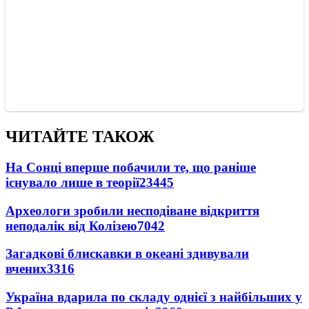
ЧИТАЙТЕ ТАКОЖ
На Сонці вперше побачили те, що раніше
існувало лише в теорії
23445
Археологи зробили несподіване відкриття
неподалік від Колізею
7042
Загадкові блискавки в океані здивували
вчених
3316
Україна вдарила по складу однієї з найбільших у