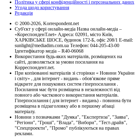
Політика у сфері конфіденційності і персональних даних
Угода щодо користування
Редакція
© 2000-2026, Korrespondent.net
Суб'єкт у сфері онлайн-медіа Назва онлайн-медіа –
«КореспонденТ.net» Адреса: 02091, місто Київ,
ХАРКІВСЬКЕ ШОСЕ, будинок 172-Б, офіс 208/1 E-mail:
sunlight@mediadim.com.ua
Телефон: 044-205-43-00
Ідентифікатор медіа – R40-06068
Використання будь-яких матеріалів, розміщених на
сайті, дозволяється за умови посилання на
Корреспондент.net.
При копіюванні матеріалів зі сторінки « Новини України
і світу» , для інтернет - видань - обов'язкове пряме
відкрите для пошукових систем гіперпосилання .
Посилання має бути розміщена в незалежності від
повного або часткового використання матеріалів.
Гіперпосилання ( для інтернет - видань) - повинна бути
розміщена в підзаголовку або в першому абзаці
матеріалу.
Новини з позначками "Думка", "Експертиза", "Заява",
"Регіони", "Гроші", "Влада", "Вибори", "Тест-драйв",
"Спецпроекти", "Промо" публікуються на правах
реклами.