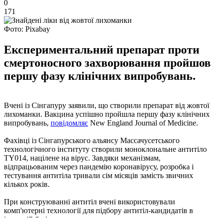
0
171
Фото: Pixabay
Експериментальний препарат проти
смертоносного захворювання пройшов
першу фазу клінічних випробувань.
Вчені із Сінгапуру заявили, що створили препарат від жовтої
лихоманки. Вакцина успішно пройшла першу фазу клінічних
випробувань,
повідомляє
New England Journal of Medicine.
Фахівці із Сінгапурського альянсу Массачусетського
технологічного інституту створили моноклональне антитіло
TY014, націлене на вірус. Завдяки механізмам,
відпрацьованим через пандемію коронавірусу, розробка і
тестування антитіла тривали сім місяців замість звичних
кількох років.
При конструюванні антитіл вчені використовували
комп'ютерні технології для підбору антитіл-кандидатів в