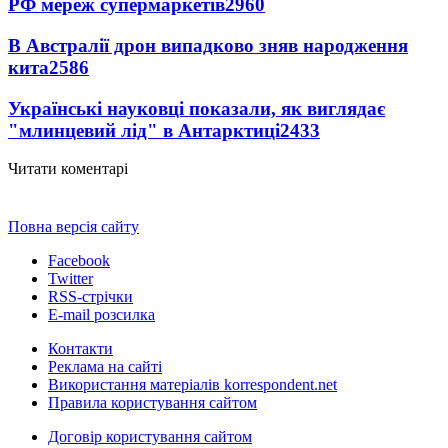
РФ мереж супермаркетів
2960
В Австралії дрон випадково зняв народження
кита
2586
Українські науковці показали, як виглядає
"млинцевий лід" в Антарктиці
2433
Читати коментарі
Повна версія сайту
Facebook
Twitter
RSS-стрічки
E-mail розсилка
Контакти
Реклама на сайті
Використання матеріалів korrespondent.net
Правила користування сайтом
Договір користування сайтом