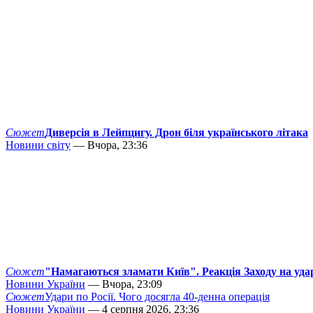
Сюжет
Диверсія в Лейпцигу. Дрон біля українського літака
Новини світу
— Вчора, 23:36
Сюжет
"Намагаються зламати Київ". Реакція Заходу на уда
Новини України
— Вчора, 23:09
Сюжет
Удари по Росії. Чого досягла 40-денна операція
Новини України
— 4 серпня 2026, 23:36