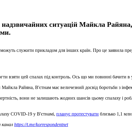
 надзвичайних ситуацій Майкла Райяна, 
ми.
 можуть служити прикладом для інших країн. Про це заявила пре
гти взяти цей спалах під контроль. Ось що ми повинні бачити в ус
 Майкла Райяна, В'єтнам має величезний досвід боротьби з інф
смертність, вони не залишають жодних шансів цьому спалаху і ро
палаху COVID-19 у В'єтнамі,
планує протестувати
близько 1,1 млн
ш канал
https://t.me/korrespondentnet