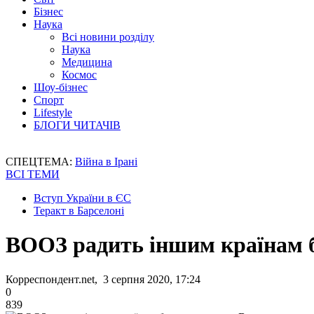
Бізнес
Наука
Всі новини розділу
Наука
Медицина
Космос
Шоу-бізнес
Спорт
Lifestyle
БЛОГИ ЧИТАЧІВ
СПЕЦТЕМА:
Війна в Ірані
ВСІ ТЕМИ
Вступ України в ЄС
Теракт в Барселоні
ВООЗ радить іншим країнам б
Корреспондент.net, 3 серпня 2020, 17:24
0
839