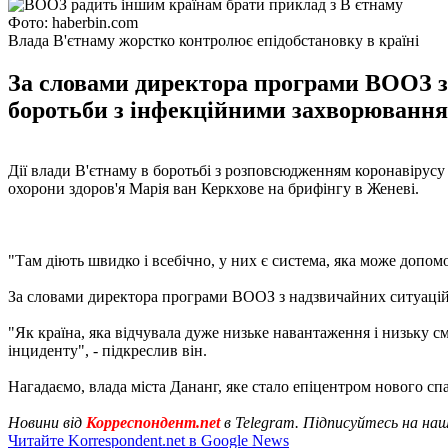
Фото: haberbin.com
Влада В'єтнаму жорстко контролює епідобстановку в країні
За словами директора програми ВООЗ з
боротьби з інфекційними захворювання
Дії влади В'єтнаму в боротьбі з розповсюдженням коронавірусу
охорони здоров'я Марія ван Керкхове на брифінгу в Женеві.
"Там діють швидко і всебічно, у них є система, яка може допомо
За словами директора програми ВООЗ з надзвичайних ситуацій
"Як країна, яка відчувала дуже низьке навантаження і низьку 
інциденту", - підкреслив він.
Нагадаємо, влада міста Дананг, яке стало епіцентром нового с
Новини від
Корреспондент.net
в Telegram. Підписуйтесь на на
Читайте Korrespondent.net в Google News