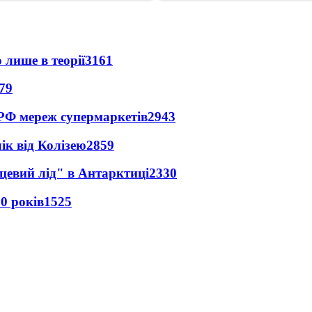
 лише в теорії
3161
79
 РФ мереж супермаркетів
2943
ік від Колізею
2859
цевий лід" в Антарктиці
2330
0 років
1525