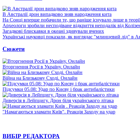
В Австралії дрон випадково зняв народження кита
На Сонці вперше побачили те, що раніше існувало лише в теорі
Археологи зробили несподіване відкриття неподалік від Колізе
Загадкові блискавки в океані здивували вчених
Українські науковці показали, як виглядає "млинцевий лід" в А
Сюжети
Вторгнення Росії в Україну. Онлайн
Війна на Близькому Сході. Онлайн
Підсумки 05.08: Удар по Києву і брак антибалістики
Диверсія в Лейпцигу. Дрон біля українського літака
"Намагаються зламати Київ". Реакція Заходу на удар
ВИБІР РЕДАКТОРА