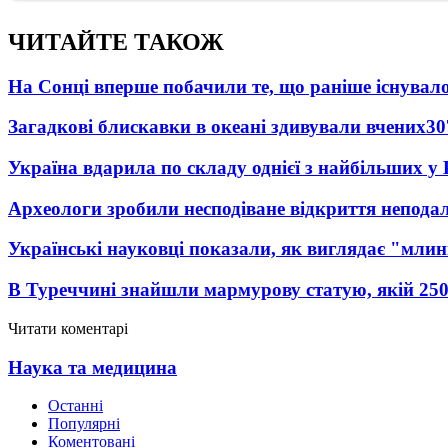
ЧИТАЙТЕ ТАКОЖ
На Сонці вперше побачили те, що раніше існувало
Загадкові блискавки в океані здивували вчених
30
Україна вдарила по складу однієї з найбільших у
Археологи зробили несподіване відкриття неподал
Українські науковці показали, як виглядає "млин
В Туреччині знайшли мармурову статую, якій 250
Читати коментарі
Наука та медицина
Останні
Популярні
Коментовані