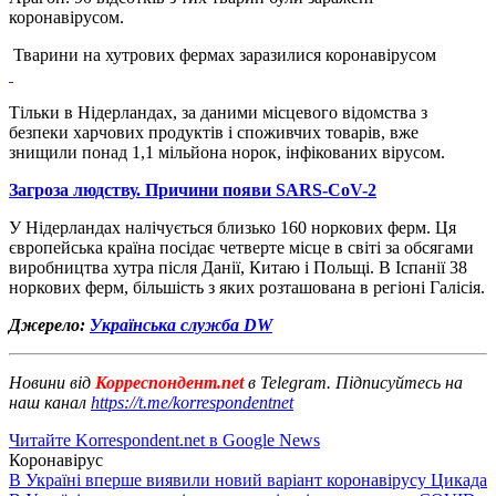
коронавірусом.
Тварини на хутрових фермах заразилися коронавірусом
Тільки в Нідерландах, за даними місцевого відомства з
безпеки харчових продуктів і споживчих товарів, вже
знищили понад 1,1 мільйона норок, інфікованих вірусом.
Загроза людству. Причини появи SARS-CoV-2
У Нідерландах налічується близько 160 норкових ферм. Ця
європейська країна посідає четверте місце в світі за обсягами
виробництва хутра після Данії, Китаю і Польщі. В Іспанії 38
норкових ферм, більшість з яких розташована в регіоні Галісія.
Джерело:
Українська служба DW
Новини від
Корреспондент.net
в Telegram. Підписуйтесь на
наш канал
https://t.me/korrespondentnet
Читайте Korrespondent.net в Google News
Коронавірус
В Україні вперше виявили новий варіант коронавірусу Цикада