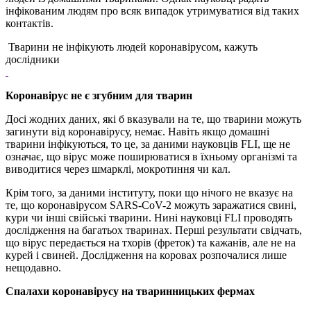
інфікованим людям про всяк випадок утримуватися від таких
контактів.
Тварини не інфікують людей коронавірусом, кажуть
дослідники
Коронавірус не є згубним для тварин
Досі жодних даних, які б вказували на те, що тварини можуть
загинути від коронавірусу, немає. Навіть якщо домашні
тварини інфікуються, то це, за даними науковців FLI, ще не
означає, що вірус може поширюватися в їхньому організмі та
виводитися через шмарклі, мокротиння чи кал.
Крім того, за даними інституту, поки що нічого не вказує на
те, що коронавірусом SARS-CoV-2 можуть заражатися свині,
кури чи інші свійські тварини. Нині науковці FLI проводять
дослідження на багатьох тваринах. Перші результати свідчать,
що вірус передається на тхорів (фреток) та кажанів, але не на
курей і свиней. Дослідження на коровах розпочалися лише
нещодавно.
Спалахи коронавірусу на тваринницьких фермах