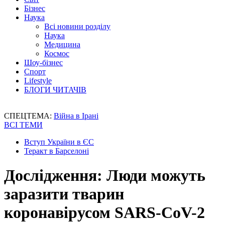
Бізнес
Наука
Всі новини розділу
Наука
Медицина
Космос
Шоу-бізнес
Спорт
Lifestyle
БЛОГИ ЧИТАЧІВ
СПЕЦТЕМА:
Війна в Ірані
ВСІ ТЕМИ
Вступ України в ЄС
Теракт в Барселоні
Дослідження: Люди можуть
заразити тварин
коронавірусом SARS-CoV-2