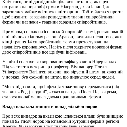
Крім того, нині дослідників цікавить питання, як вірус
потрапив на норкові ферми в Нідерландах та Іспанії, де
заразилися майже всі тамтешні тварини. Тобто йдеться про те,
щоб виявити, заразили розведених тварин співробітники
ферми чи навпаки - тварини заразили співробітників.
Приміром, спалах на іспанській норковій фермі, розташованій
в північно-західному регіоні Арагон, виявили ​​після того, як в
кінці травня 14 співробітників ферми протестували на
наявність коронавірусу. Навіть після закриття норкової ферми
двоє співробітників все ще були інфіковані.
У квітні спалахи захворювання зафіксували в Нідерландах.
Під час тестів ветеринар професор Вім ван дер Поел з
Університету Вагінген виявив, що вірусний штам, виявлений
у норках, був схожий на штам, що циркулює серед людей.
"Ми запідозрили, що інфекція може знову передаватися (від
тварин. - Ред.) людині", - сказав ван дер Поел. Це, зокрема,
сталося щонайменше з двома працівниками ферми.
Влада наказала знищити понад мільйон норок
Про всяк випадок за вказівкою іспанської влади було знищено
понад 92 тисяч норок на іспанській хутровій фермі в регіоні
Арагон. 90 відсотків з тих тварин були заражені