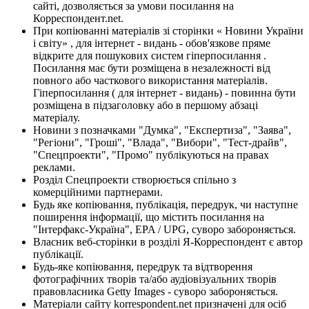
сайті, дозволяється за умови посилання на
Корреспондент.net.
При копіюванні матеріалів зі сторінки « Новини України
і світу» , для інтернет - видань - обов'язкове пряме
відкрите для пошукових систем гіперпосилання .
Посилання має бути розміщена в незалежності від
повного або часткового використання матеріалів.
Гіперпосилання ( для інтернет - видань) - повинна бути
розміщена в підзаголовку або в першому абзаці
матеріалу.
Новини з позначками "Думка", "Експертиза", "Заява",
"Регіони", "Гроші", "Влада", "Вибори", "Тест-драйв",
"Спецпроекти", "Промо" публікуються на правах
реклами.
Розділ Спецпроекти створюється спільно з
комерційними партнерами.
Будь яке копіювання, публікація, передрук, чи наступне
поширення інформації, що містить посилання на
"Інтерфакс-Україна", EPA / UPG, суворо забороняється.
Власник веб-сторінки в розділі Я-Корреспондент є автор
публікації.
Будь-яке копіювання, передрук та відтворення
фотографічних творів та/або аудіовізуальних творів
правовласника Getty Images - суворо забороняється.
Матеріали сайту korrespondent.net призначені для осіб