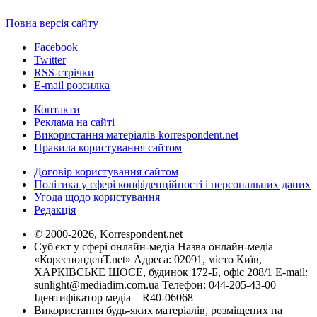
Повна версія сайту
Facebook
Twitter
RSS-стрічки
E-mail розсилка
Контакти
Реклама на сайті
Використання матеріалів korrespondent.net
Правила користування сайтом
Договір користування сайтом
Політика у сфері конфіденційності і персональних даних
Угода щодо користування
Редакція
© 2000-2026, Korrespondent.net
Суб'єкт у сфері онлайн-медіа Назва онлайн-медіа –
«КореспонденТ.net» Адреса: 02091, місто Київ,
ХАРКІВСЬКЕ ШОСЕ, будинок 172-Б, офіс 208/1 E-mail:
sunlight@mediadim.com.ua
Телефон: 044-205-43-00
Ідентифікатор медіа – R40-06068
Використання будь-яких матеріалів, розміщених на