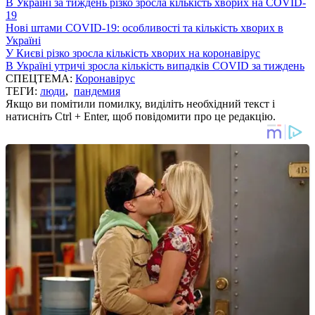
В Україні за тиждень різко зросла кількість хворих на COVID-
19
Нові штами COVID-19: особливості та кількість хворих в
Україні
У Києві різко зросла кількість хворих на коронавірус
В Україні утричі зросла кількість випадків COVID за тиждень
СПЕЦТЕМА:
Коронавірус
ТЕГИ:
люди
,
пандемия
Якщо ви помітили помилку, виділіть необхідний текст і
натисніть Ctrl + Enter, щоб повідомити про це редакцію.