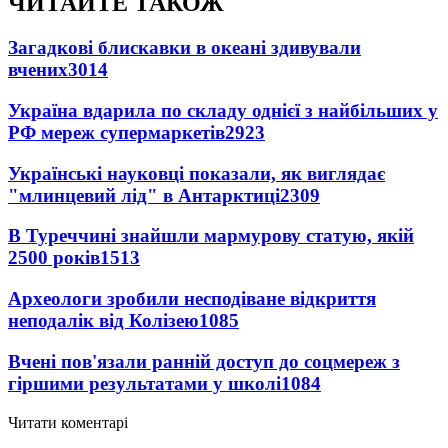
ЧИТАЙТЕ ТАКОЖ
Загадкові блискавки в океані здивували
вчених
3014
Україна вдарила по складу однієї з найбільших у
РФ мереж супермаркетів
2923
Українські науковці показали, як виглядає
"млинцевий лід" в Антарктиці
2309
В Туреччині знайшли мармурову статую, якій
2500 років
1513
Археологи зробили несподіване відкриття
неподалік від Колізею
1085
Вчені пов'язали ранній доступ до соцмереж з
гіршими результатами у школі
1084
Читати коментарі