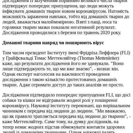
Дослідження із залученням порівняно великого числа тварин
підтверджує попереднє припущення, що люди можуть
інфікувати домашніх тварин новим коронавірусом. Натомість
можливість зараження навпаки, тобто від домашніх тварин до
людей, вважається малоймовірною. Взяті з пащі, носа та
горлянки тварин мазки показали негативний результат.
Дослідження проводилися з березня по травень 2020 року.
Домашні тварини навряд чи поширюють вірус
Тим часом президент Інституту імені Фрідріха Леффлера (FLI)
у Грайфсвальді Томас Меттенляйтер (Thomas Mettenleiter)
каже, що результати дослідження його не здивували. "Вони
лише підтверджують те, що ми вже знаємо", - визнає він.
Однак експерт наголосив на важливості проведення
дослідження з такою кількістю протестованих домашніх
тварин. Адже отримати доступ до таких аналізів не просто.
Дослідження підтвердило попереднє припущення FLI, що досі
собаки та кішки не відігравали жодної ролі у поширенні
коронавірусу. Науковці інституту переконані, що вирішальним
чинником є передача від людини до людини. "Ми вважаємо,
що як правило трапляється передача від людини до тварини", -
каже Меттенляйтер. Саме тому, на думку дослідників, на
тепер немає жодних підстав обмежувати контакти здорових
людей із домашніми тваринами. Однак науковці радять