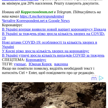
як мінімум для 20% населення. Решту планують докупити.
Новини від
Корреспондент.net
в Telegram. Підписуйтесь на
наш канал
https://t.me/korrespondentnet
Читайте Korrespondent.net в Google News
Коронавірус
В Україні вперше виявили новий варіант коронавірусу Цикада
В Україні за тиждень різко зросла кількість хворих на COVID-
19
Нові штами COVID-19: особливості та кількість хворих в
Україні
У Києві різко зросла кількість хворих на коронавірус
В Україні утричі зросла кількість випадків COVID за тиждень
СПЕЦТЕМА:
Коронавірус
ТЕГИ:
ученые
,
Южная Корея
,
вакцина
Якщо ви помітили помилку, виділіть необхідний текст і
натисніть Ctrl + Enter, щоб повідомити про це редакцію.