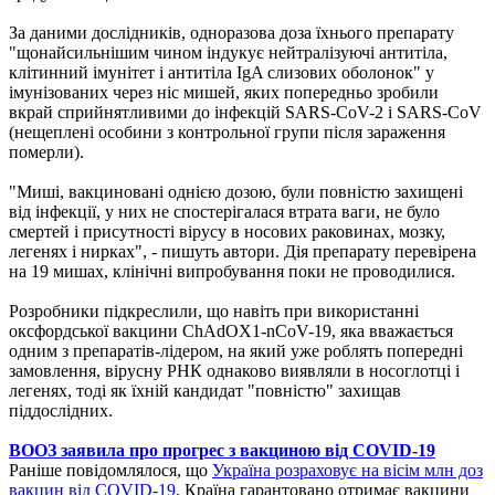
За даними дослідників, одноразова доза їхнього препарату
"щонайсильнішим чином індукує нейтралізуючі антитіла,
клітинний імунітет і антитіла IgA слизових оболонок" у
імунізованих через ніс мишей, яких попередньо зробили
вкрай сприйнятливими до інфекцій SARS-CoV-2 і SARS-CoV
(нещеплені особини з контрольної групи після зараження
померли).
"Миші, вакциновані однією дозою, були повністю захищені
від інфекції, у них не спостерігалася втрата ваги, не було
смертей і присутності вірусу в носових раковинах, мозку,
легенях і нирках", - пишуть автори. Дія препарату перевірена
на 19 мишах, клінічні випробування поки не проводилися.
Розробники підкреслили, що навіть при використанні
оксфордської вакцини ChAdOX1-nCoV-19, яка вважається
одним з препаратів-лідером, на який уже роблять попередні
замовлення, вірусну РНК однаково виявляли в носоглотці і
легенях, тоді як їхній кандидат "повністю" захищав
піддослідних.
ВООЗ заявила про прогрес з вакциною від COVID-19
Раніше повідомлялося, що
Україна розраховує на вісім млн доз
вакцин від COVID-19
. Країна гарантовано отримає вакцини