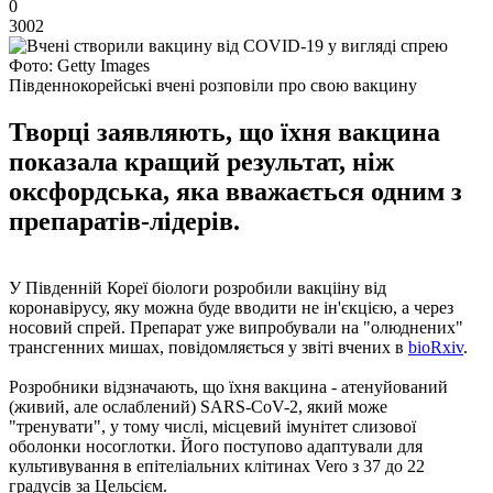
0
3002
Фото: Getty Images
Південнокорейські вчені розповіли про свою вакцину
Творці заявляють, що їхня вакцина
показала кращий результат, ніж
оксфордська, яка вважається одним з
препаратів-лідерів.
У Південній Кореї біологи розробили вакцііну від
коронавірусу, яку можна буде вводити не ін'єкцією, а через
носовий спрей. Препарат уже випробували на "олюднених"
трансгенних мишах, повідомляється у звіті вчених в
bioRxiv
.
Розробники відзначають, що їхня вакцина - атенуйований
(живий, але ослаблений) SARS-CoV-2, який може
"тренувати", у тому числі, місцевий імунітет слизової
оболонки носоглотки. Його поступово адаптували для
культивування в епітеліальних клітинах Vero з 37 до 22
градусів за Цельсієм.