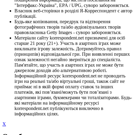
"Інтерфакс-Україна", EPA / UPG, суворо забороняється.
Власник веб-сторінки в розділі Я-Корреспондент є автор
публікації.
Будь-яке копіювання, передрук та відтворення
фотографічних творів та/або аудіовізуальних творів
правовласника Getty Images - суворо забороняється.
Матеріали сайту korrespondent.net призначені для осіб
старше 21 року (21+). Участь в азартних іграх може
викликати ігрову залежність. Дотримуйтесь правил
(принципів) відповідальної гри. При виявленні перших
ознак залежності негайно зверніться до спеціаліста.
Пам'ятайте, що участь в азартних іграх не може бути
джерелом доходів або альтернативою роботі.
Інформаційний ресурс korrespondent.net не проводить
ігри на реальні та/або віртуальні гроші, також сайт не
приймає ні в якій формі оплату ставок та інших
платежів, які пов’язані/можуть бути пов’язані з
азартними іграми, букмекерами чи тоталізаторами. Будь-
які матеріали на інформаційному ресурсі
korrespondent.net публікуються виключно в
інформаційних цілях.
X