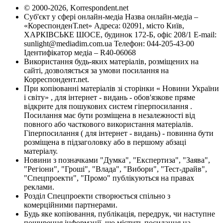
© 2000-2026, Korrespondent.net
Суб'єкт у сфері онлайн-медіа Назва онлайн-медіа –
«КореспонденТ.net» Адреса: 02091, місто Київ,
ХАРКІВСЬКЕ ШОСЕ, будинок 172-Б, офіс 208/1 E-mail:
sunlight@mediadim.com.ua
Телефон: 044-205-43-00
Ідентифікатор медіа – R40-06068
Використання будь-яких матеріалів, розміщених на
сайті, дозволяється за умови посилання на
Корреспондент.net.
При копіюванні матеріалів зі сторінки « Новини України
і світу» , для інтернет - видань - обов'язкове пряме
відкрите для пошукових систем гіперпосилання .
Посилання має бути розміщена в незалежності від
повного або часткового використання матеріалів.
Гіперпосилання ( для інтернет - видань) - повинна бути
розміщена в підзаголовку або в першому абзаці
матеріалу.
Новини з позначками "Думка", "Експертиза", "Заява",
"Регіони", "Гроші", "Влада", "Вибори", "Тест-драйв",
"Спецпроекти", "Промо" публікуються на правах
реклами.
Розділ Спецпроекти створюється спільно з
комерційними партнерами.
Будь яке копіювання, публікація, передрук, чи наступне
поширення інформації, що містить посилання на