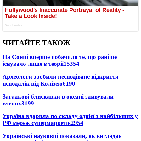
ЧИТАЙТЕ ТАКОЖ
На Сонці вперше побачили те, що раніше
існувало лише в теорії
15354
Археологи зробили несподіване відкриття
неподалік від Колізею
6190
Загадкові блискавки в океані здивували
вчених
3199
Україна вдарила по складу однієї з найбільших у
РФ мереж супермаркетів
2954
Українські науковці показали, як виглядає