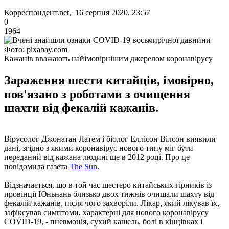
Корреспондент.net, 16 серпня 2020, 23:57
0
1964
Фото: pixabay.com
Кажанів вважають найімовірнішим джерелом коронавірусу
Зараження шести китайців, імовірно,
пов'язано з роботами з очищення
шахти від фекалій кажанів.
Вірусолог Джонатан Латем і біолог Еллісон Вілсон виявили
дані, згідно з якими коронавірус нового типу міг бути
переданий від кажана людині ще в 2012 році. Про це
повідомила газета
The Sun
.
Відзначається, що в той час шестеро китайських гірників із
провінції Юньнань близько двох тижнів очищали шахту від
фекалій кажанів, після чого захворіли. Лікар, який лікував їх,
зафіксував симптоми, характерні для нового коронавірусу
COVID-19, - пневмонія, сухий кашель, болі в кінцівках і