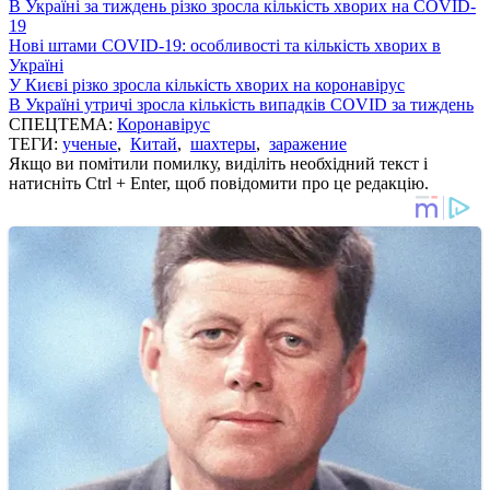
В Україні за тиждень різко зросла кількість хворих на COVID-
19
Нові штами COVID-19: особливості та кількість хворих в
Україні
У Києві різко зросла кількість хворих на коронавірус
В Україні утричі зросла кількість випадків COVID за тиждень
СПЕЦТЕМА:
Коронавірус
ТЕГИ:
ученые
,
Китай
,
шахтеры
,
заражение
Якщо ви помітили помилку, виділіть необхідний текст і
натисніть Ctrl + Enter, щоб повідомити про це редакцію.