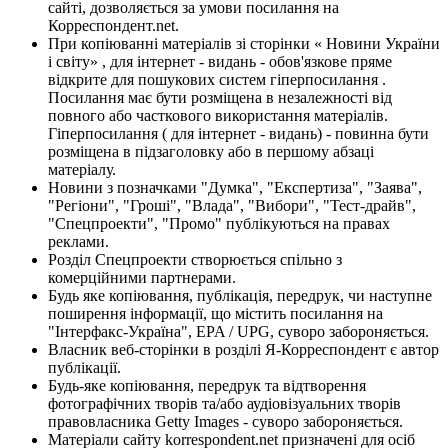
сайті, дозволяється за умови посилання на
Корреспондент.net.
При копіюванні матеріалів зі сторінки « Новини України
і світу» , для інтернет - видань - обов'язкове пряме
відкрите для пошукових систем гіперпосилання .
Посилання має бути розміщена в незалежності від
повного або часткового використання матеріалів.
Гіперпосилання ( для інтернет - видань) - повинна бути
розміщена в підзаголовку або в першому абзаці
матеріалу.
Новини з позначками "Думка", "Експертиза", "Заява",
"Регіони", "Гроші", "Влада", "Вибори", "Тест-драйв",
"Спецпроекти", "Промо" публікуються на правах
реклами.
Розділ Спецпроекти створюється спільно з
комерційними партнерами.
Будь яке копіювання, публікація, передрук, чи наступне
поширення інформації, що містить посилання на
"Інтерфакс-Україна", EPA / UPG, суворо забороняється.
Власник веб-сторінки в розділі Я-Корреспондент є автор
публікації.
Будь-яке копіювання, передрук та відтворення
фотографічних творів та/або аудіовізуальних творів
правовласника Getty Images - суворо забороняється.
Матеріали сайту korrespondent.net призначені для осіб