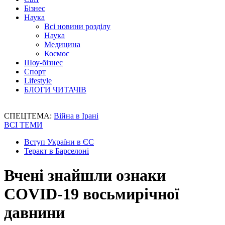
Бізнес
Наука
Всі новини розділу
Наука
Медицина
Космос
Шоу-бізнес
Спорт
Lifestyle
БЛОГИ ЧИТАЧІВ
СПЕЦТЕМА:
Війна в Ірані
ВСІ ТЕМИ
Вступ України в ЄС
Теракт в Барселоні
Вчені знайшли ознаки
COVID-19 восьмирічної
давнини