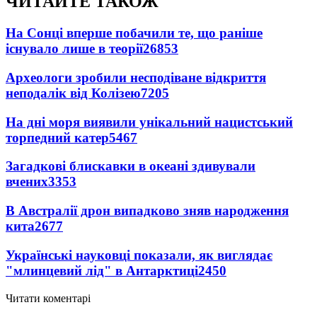
ЧИТАЙТЕ ТАКОЖ
На Сонці вперше побачили те, що раніше
існувало лише в теорії
26853
Археологи зробили несподіване відкриття
неподалік від Колізею
7205
На дні моря виявили унікальний нацистський
торпедний катер
5467
Загадкові блискавки в океані здивували
вчених
3353
В Австралії дрон випадково зняв народження
кита
2677
Українські науковці показали, як виглядає
"млинцевий лід" в Антарктиці
2450
Читати коментарі