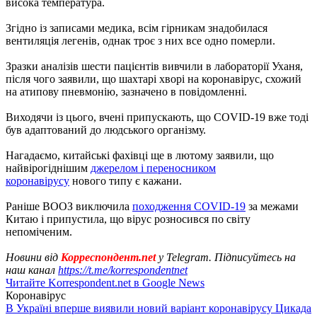
висока температура.
Згідно із записами медика, всім гірникам знадобилася
вентиляція легенів, однак троє з них все одно померли.
Зразки аналізів шести пацієнтів вивчили в лабораторії Уханя,
після чого заявили, що шахтарі хворі на коронавірус, схожий
на атипову пневмонію, зазначено в повідомленні.
Виходячи із цього, вчені припускають, що COVID-19 вже тоді
був адаптований до людського організму.
Нагадаємо, китайські фахівці ще в лютому заявили, що
найвірогіднішим
джерелом і переносником
коронавірусу
нового типу є кажани.
Раніше ВООЗ виключила
походження COVID-19
за межами
Китаю і припустила, що вірус розносився по світу
непоміченим.
Новини від
Корреспондент.net
у Telegram. Підписуйтесь на
наш канал
https://t.me/korrespondentnet
Читайте Korrespondent.net в Google News
Коронавірус
В Україні вперше виявили новий варіант коронавірусу Цикада