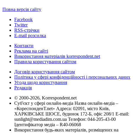
Повна версія сайту
Facebook
Twitter
RSS-стрічки
E-mail розсилка
Контакти
Реклама на сайті
Використання матеріалів korrespondent.net
Правила користування сайтом
Договір користування сайтом
Політика у сфері конфіденційності і персональних даних
Угода щодо користування
Редакція
© 2000-2026, Korrespondent.net
Суб'єкт у сфері онлайн-медіа Назва онлайн-медіа –
«КореспонденТ.net» Адреса: 02091, місто Київ,
ХАРКІВСЬКЕ ШОСЕ, будинок 172-Б, офіс 208/1 E-mail:
sunlight@mediadim.com.ua
Телефон: 044-205-43-00
Ідентифікатор медіа – R40-06068
Використання будь-яких матеріалів, розміщених на