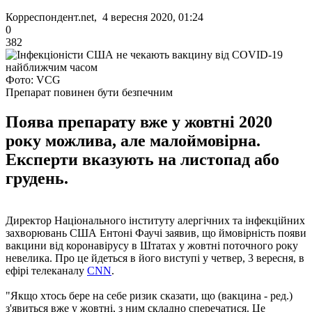
Корреспондент.net, 4 вересня 2020, 01:24
0
382
Фото: VCG
Препарат повинен бути безпечним
Поява препарату вже у жовтні 2020
року можлива, але малоймовірна.
Експерти вказують на листопад або
грудень.
Директор Національного інституту алергічних та інфекційних
захворювань США Ентоні Фаучі заявив, що ймовірність появи
вакцини від коронавірусу в Штатах у жовтні поточного року
невелика. Про це йдеться в його виступі у четвер, 3 вересня, в
ефірі телеканалу
CNN
.
"Якщо хтось бере на себе ризик сказати, що (вакцина - ред.)
з'явиться вже у жовтні, з ним складно сперечатися. Це