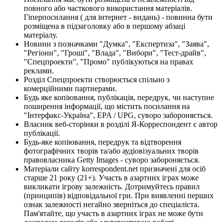
повного або часткового використання матеріалів.
Гіперпосилання ( для інтернет - видань) - повинна бути
розміщена в підзаголовку або в першому абзаці
матеріалу.
Новини з позначками "Думка", "Експертиза", "Заява",
"Регіони", "Гроші", "Влада", "Вибори", "Тест-драйв",
"Спецпроекти", "Промо" публікуються на правах
реклами.
Розділ Спецпроекти створюється спільно з
комерційними партнерами.
Будь яке копіювання, публікація, передрук, чи наступне
поширення інформації, що містить посилання на
"Інтерфакс-Україна", EPA / UPG, суворо забороняється.
Власник веб-сторінки в розділі Я-Корреспондент є автор
публікації.
Будь-яке копіювання, передрук та відтворення
фотографічних творів та/або аудіовізуальних творів
правовласника Getty Images - суворо забороняється.
Матеріали сайту korrespondent.net призначені для осіб
старше 21 року (21+). Участь в азартних іграх може
викликати ігрову залежність. Дотримуйтесь правил
(принципів) відповідальної гри. При виявленні перших
ознак залежності негайно зверніться до спеціаліста.
Пам'ятайте, що участь в азартних іграх не може бути