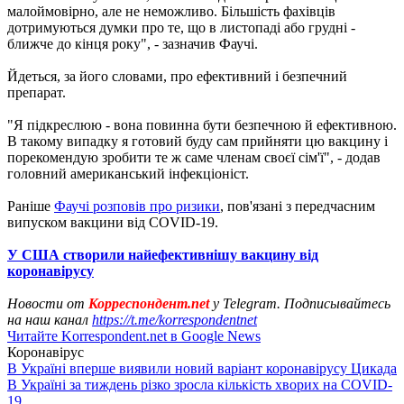
малоймовірно, але не неможливо. Більшість фахівців
дотримуються думки про те, що в листопаді або грудні -
ближче до кінця року", - зазначив Фаучі.
Йдеться, за його словами, про ефективний і безпечний
препарат.
"Я підкреслюю - вона повинна бути безпечною й ефективною.
В такому випадку я готовий буду сам прийняти цю вакцину і
порекомендую зробити те ж саме членам своєї сім'ї", - додав
головний американський інфекціоніст.
Раніше
Фаучі розповів про ризики
, пов'язані з передчасним
випуском вакцини від COVID-19.
У США створили найефективнішу вакцину від
коронавірусу
Новости от
Корреспондент.net
у Telegram. Подписывайтесь
на наш канал
https://t.me/korrespondentnet
Читайте Korrespondent.net в Google News
Коронавірус
В Україні вперше виявили новий варіант коронавірусу Цикада
В Україні за тиждень різко зросла кількість хворих на COVID-
19