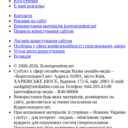
RSS-стрічки
E-mail розсилка
Контакти
Реклама на сайті
Використання матеріалів korrespondent.net
Правила користування сайтом
Договір користування сайтом
Політика у сфері конфіденційності і персональних даних
Угода щодо користування
Редакція
© 2000-2026, Korrespondent.net
Суб'єкт у сфері онлайн-медіа Назва онлайн-медіа –
«КореспонденТ.net» Адреса: 02091, місто Київ,
ХАРКІВСЬКЕ ШОСЕ, будинок 172-Б, офіс 208/1 E-mail:
sunlight@mediadim.com.ua
Телефон: 044-205-43-00
Ідентифікатор медіа – R40-06068
Використання будь-яких матеріалів, розміщених на
сайті, дозволяється за умови посилання на
Корреспондент.net.
При копіюванні матеріалів зі сторінки « Новини України
і світу» , для інтернет - видань - обов'язкове пряме
відкрите для пошукових систем гіперпосилання .
Посилання має бути розміщена в незалежності від