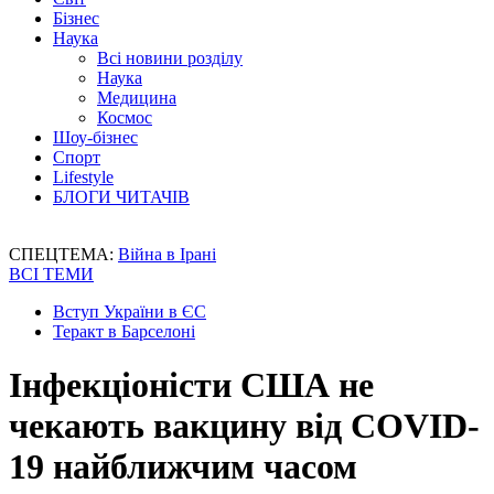
Бізнес
Наука
Всі новини розділу
Наука
Медицина
Космос
Шоу-бізнес
Спорт
Lifestyle
БЛОГИ ЧИТАЧІВ
СПЕЦТЕМА:
Війна в Ірані
ВСІ ТЕМИ
Вступ України в ЄС
Теракт в Барселоні
Інфекціоністи США не
чекають вакцину від COVID-
19 найближчим часом