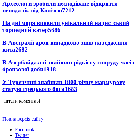
Археологи зробили несподіване відкриття
неподалік від Колізею
7212
На дні моря виявили унікальний нацистський
торпедний катер
5686
В Австралії дрон випадково зняв народження
кита
2682
В Азербайджані знайшли рідкісну споруду часів
бронзової доби
1918
У Туреччині знайшли 1800-річну мармурову
статую грецького бога
1683
Читати коментарі
Повна версія сайту
Facebook
Twitter