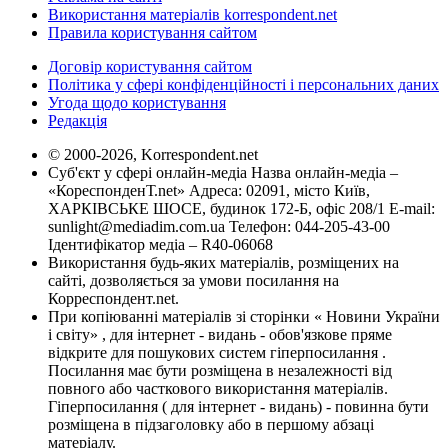
Використання матеріалів korrespondent.net
Правила користування сайтом
Договір користування сайтом
Політика у сфері конфіденційності і персональних даних
Угода щодо користування
Редакція
© 2000-2026, Korrespondent.net
Суб'єкт у сфері онлайн-медіа Назва онлайн-медіа –
«КореспонденТ.net» Адреса: 02091, місто Київ,
ХАРКІВСЬКЕ ШОСЕ, будинок 172-Б, офіс 208/1 E-mail:
sunlight@mediadim.com.ua
Телефон: 044-205-43-00
Ідентифікатор медіа – R40-06068
Використання будь-яких матеріалів, розміщених на
сайті, дозволяється за умови посилання на
Корреспондент.net.
При копіюванні матеріалів зі сторінки « Новини України
і світу» , для інтернет - видань - обов'язкове пряме
відкрите для пошукових систем гіперпосилання .
Посилання має бути розміщена в незалежності від
повного або часткового використання матеріалів.
Гіперпосилання ( для інтернет - видань) - повинна бути
розміщена в підзаголовку або в першому абзаці
матеріалу.