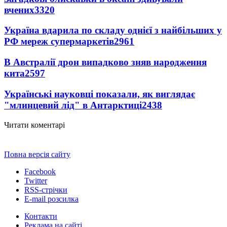
вчених
3320
Україна вдарила по складу однієї з найбільших у
РФ мереж супермаркетів
2961
В Австралії дрон випадково зняв народження
кита
2597
Українські науковці показали, як виглядає
"млинцевий лід" в Антарктиці
2438
Читати коментарі
Повна версія сайту
Facebook
Twitter
RSS-стрічки
E-mail розсилка
Контакти
Реклама на сайті