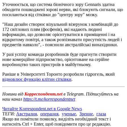
Уточнюється, що система біонічного зору Gennaris здатна
обходити пошкоджені зорові нерви, які блокують сигнали, що
посилаються від сітківки до "центру зору" мозку.
"Наш дизайн створює візуальний візерунок з комбінацій до
172 світлових плям (фосфенів), які надають людині
інформацію, що дозволяє орієнтуватися в приміщенні і на
відкритому повітрі, а також розпізнавати присутність людей і
предметів навколо", - пояснили австралійські винахідники.
У разі успіху команда розробників буде прагнути створити
нове комерційне підприємство, орієнтоване на серійне
виробництво таких пристроїв в майбутньому.
Раніше в Університеті Торонто розробили гідрогель, який
відновлює функцію клітин сітківки
.
Новини від
Корреспондент.net
в Telegram. Підписуйтесь на
наш канал
https://t.me/korrespondentnet
Читайте Korrespondent.net в Google News
ТЕГИ:
Австралия
,
операция
,
ученые
,
Зрение
,
глаза
Якщо ви помітили помилку, виділіть необхідний текст і
натисніть Ctrl + Enter, щоб повідомити про це редакцію.