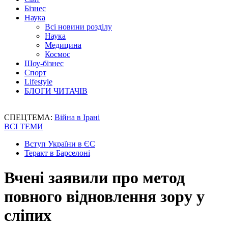
Бізнес
Наука
Всі новини розділу
Наука
Медицина
Космос
Шоу-бізнес
Спорт
Lifestyle
БЛОГИ ЧИТАЧІВ
СПЕЦТЕМА:
Війна в Ірані
ВСІ ТЕМИ
Вступ України в ЄС
Теракт в Барселоні
Вчені заявили про метод
повного відновлення зору у
сліпих