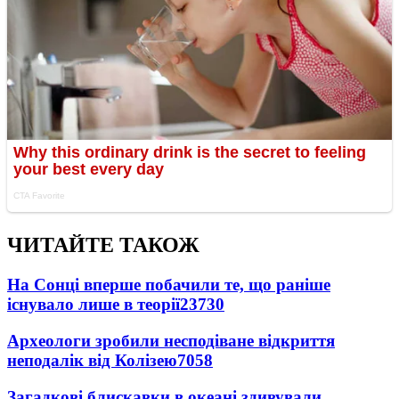
ЧИТАЙТЕ ТАКОЖ
На Сонці вперше побачили те, що раніше
існувало лише в теорії
23730
Археологи зробили несподіване відкриття
неподалік від Колізею
7058
Загадкові блискавки в океані здивували