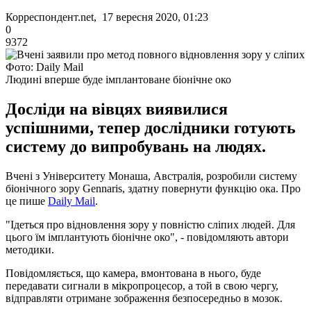
Корреспондент.net, 17 вересня 2020, 01:23
0
9372
Фото: Daily Mail
Людині вперше буде імплантоване біонічне око
Досліди на вівцях виявилися
успішними, тепер дослідники готують
систему до випробувань на людях.
Вчені з Університету Монаша, Австралія, розробили систему
біонічного зору Gennaris, здатну повернути функцію ока. Про
це пише
Daily Mail
.
"Ідеться про відновлення зору у повністю сліпих людей. Для
цього їм імплантують біонічне око", - повідомляють автори
методики.
Повідомляється, що камера, вмонтована в нього, буде
передавати сигнали в мікропроцесор, а той в свою чергу,
відправляти отримане зображення безпосередньо в мозок.