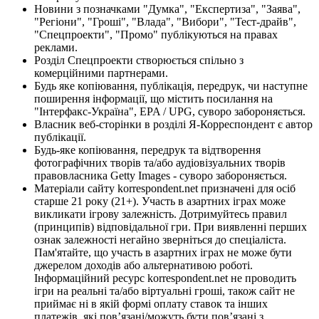
Новини з позначками "Думка", "Експертиза", "Заява",
"Регіони", "Гроші", "Влада", "Вибори", "Тест-драйв",
"Спецпроекти", "Промо" публікуються на правах
реклами.
Розділ Спецпроекти створюється спільно з
комерційними партнерами.
Будь яке копіювання, публікація, передрук, чи наступне
поширення інформації, що містить посилання на
"Інтерфакс-Україна", EPA / UPG, суворо забороняється.
Власник веб-сторінки в розділі Я-Корреспондент є автор
публікації.
Будь-яке копіювання, передрук та відтворення
фотографічних творів та/або аудіовізуальних творів
правовласника Getty Images - суворо забороняється.
Матеріали сайту korrespondent.net призначені для осіб
старше 21 року (21+). Участь в азартних іграх може
викликати ігрову залежність. Дотримуйтесь правил
(принципів) відповідальної гри. При виявленні перших
ознак залежності негайно зверніться до спеціаліста.
Пам'ятайте, що участь в азартних іграх не може бути
джерелом доходів або альтернативою роботі.
Інформаційний ресурс korrespondent.net не проводить
ігри на реальні та/або віртуальні гроші, також сайт не
приймає ні в якій формі оплату ставок та інших
платежів, які пов’язані/можуть бути пов’язані з