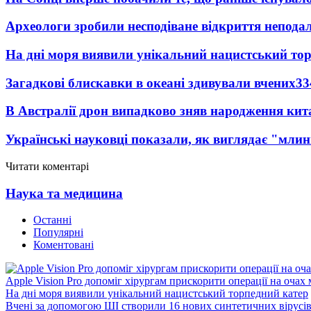
Археологи зробили несподіване відкриття неподал
На дні моря виявили унікальний нацистський то
Загадкові блискавки в океані здивували вчених
33
В Австралії дрон випадково зняв народження кит
Українські науковці показали, як виглядає "млин
Читати коментарі
Наука та медицина
Останні
Популярні
Коментовані
Apple Vision Pro допоміг хірургам прискорити операції на очах
На дні моря виявили унікальний нацистський торпедний катер
Вчені за допомогою ШІ створили 16 нових синтетичних вірусі