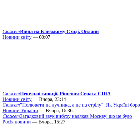
Сюжет
Війна на Близькому Сході. Онлайн
Новини світу
— 00:07
Сюжет
Пекельні санкції. Рішення Сената США
Новини світу
— Вчора, 23:14
Сюжет
"Полювати на лучника, а не на стрілу". Як Україні бор
Новини України
— Вчора, 16:36
Сюжет
Загадковий звук вибуху налякав Москву: що це було
Росія новини
— Вчора, 15:27