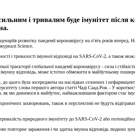
ильним і тривалим буде імунітет після к
на.
енаріїв розвитку пандемії коронавірусу на п'ять років вперед. 
журналі Science.
ності і тривалості імунної відповіді на SARS-CoV-2, а також можли
ої траєкторії глобальної пандемії коронавірусу - сила і стійкіст
 імунну відповідь, може істотно обмежити в майбутньому пошире
до цього була зосереджена на наслідках сезонних і нефармацевти
рситету слова першого автора статті Чаді Саад-Роя. - У короткост
о, як ми дивимося в майбутнє, найважливішим фактором стає імун
 хронічних захворювань, також в перспективі не будуть відіграват
 тривалість природного імунітету до SARS-CoV-2 або потенційно
ливе повторне зараження і чи здатна імунна відповідь людини зу