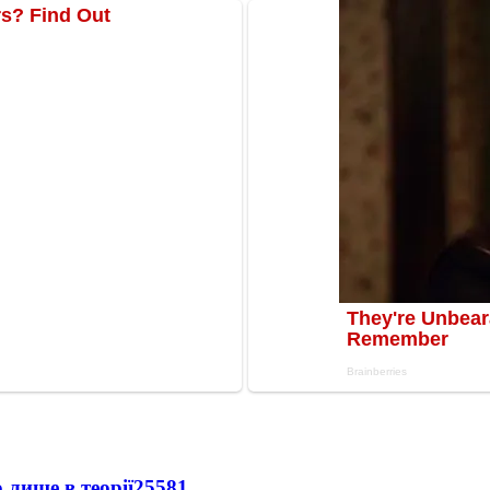
 лише в теорії
25581