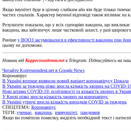
Якщо імунітет буде в цілому слабким або він буде тільки тимча
частих спалахів. Характер імунної відповіді також впливає на кл
Результати показали, що у всіх сценаріях вакцина, що викликає
вакцина, яка забезпечує лише частковий захист, у разі широко
Раніше
у ВООЗ засумнівалися в ефективності вакцини при боро
цьому не допоможе.
Новини від
Корреспондент.net
в Telegram. Підписуйтесь на на
Читайте Korrespondent.net в Google News
Коронавірус
В Україні вперше виявили новий варіант коронавірусу Цикада
В Україні за тиждень різко зросла кількість хворих на COVID-1
Нові штами COVID-19: особливості та кількість хворих в Украї
У Києві різко зросла кількість хворих на коронавірус
В Україні утричі зросла кількість випадків COVID за тиждень
СПЕЦТЕМА:
Коронавірус
ТЕГИ:
ученые
,
вакцина
,
иммунитет
,
пандемия
Якщо ви помітили помилку, виділіть необхідний текст і натисніт