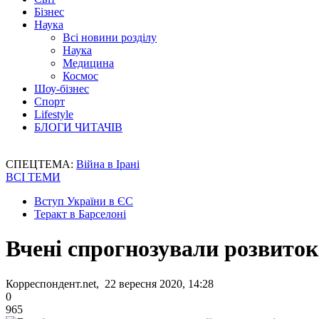
Бізнес
Наука
Всі новини розділу
Наука
Медицина
Космос
Шоу-бізнес
Спорт
Lifestyle
БЛОГИ ЧИТАЧІВ
СПЕЦТЕМА:
Війна в Ірані
ВСІ ТЕМИ
Вступ України в ЄС
Теракт в Барселоні
Вчені спрогнозували розвиток 
Корреспондент.net, 22 вересня 2020, 14:28
0
965