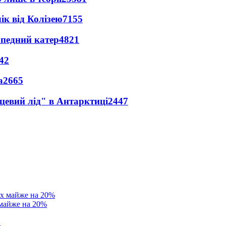
ік від Колізею
7155
рпедний катер
4821
42
а
2665
цевий лід" в Антарктиці
2447
 майже на 20%
в