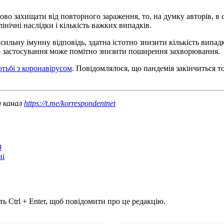
сово захищати від повторного зараження, то, на думку авторів, в
інічні наслідки і кількість важких випадків.
 сильну імунну відповідь, здатна істотно знизити кількість вип
го застосування може помітно знизити поширення захворювання.
тьбі з коронавірусом
. Повідомлялося, що пандемія закінчиться т
ш канал
https://t.me/korrespondentnet
9
ні
ь Ctrl + Enter, щоб повідомити про це редакцію.