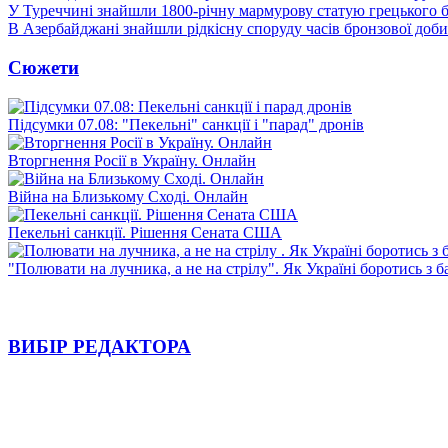
У Туреччині знайшли 1800-річну мармурову статую грецького 
В Азербайджані знайшли рідкісну споруду часів бронзової доби
Сюжети
Підсумки 07.08: "Пекельні" санкції і "парад" дронів
Вторгнення Росії в Україну. Онлайн
Війна на Близькому Сході. Онлайн
Пекельні санкції. Рішення Сената США
"Полювати на лучника, а не на стрілу". Як Україні боротись з 
ВИБІР РЕДАКТОРА