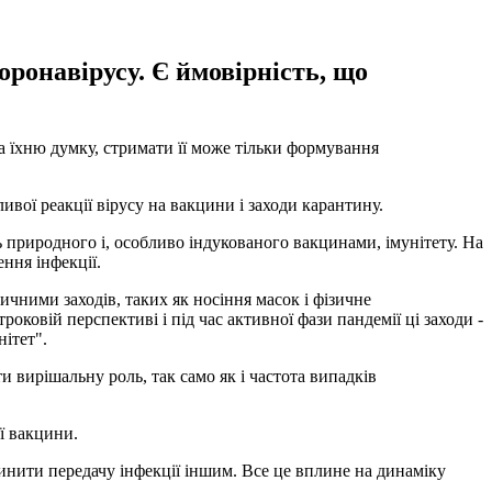
оронавірусу. Є ймовірність, що
На їхню думку, стримати її може тільки формування
вої ​​реакції вірусу на вакцини і заходи карантину.
ь природного і, особливо індукованого вакцинами, імунітету. На
ння інфекції.
чними заходів, таких як носіння масок і фізичне
роковій перспективі і під час активної фази пандемії ці заходи -
ітет".
и вирішальну роль, так само як і частота випадків
ї вакцини.
пинити передачу інфекції іншим. Все це вплине на динаміку