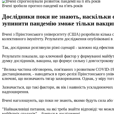
Вчені зробили прогноз пандемії на п'ять років
Дослідники поки не знають, наскільки с
зупинити пандемію зможе тільки вакци
Вчені з Прінстонського університету (США) розробили кілька сц
колективного імунітету. Результати дослідження опубліковані в 
Так, дослідники розглянули різні сценарії - залежно від ефектив
Результати показали, що ключовий фактор у формуванні майбутнь
думку дослідників, вакцина, що формує сильну і довгострокову
"Велика частина обговорень, пов'язаних з розвитком COVID-19, 
дистанціювання, - наводяться в прес-релізі Прінстонського уніве
ключові, що визначають тягар захворювання. Однак, у міру тог
Зазначається, що такі фактори, як вік і наявність ускладнюючих
надпоширення.
Вчені наголошують, що поки не знають, якими будуть сила або
"Найважливіші питання, на які треба знайти відповіді: чи мож
майбутніх спалахів", - йдеться в дослідженні.