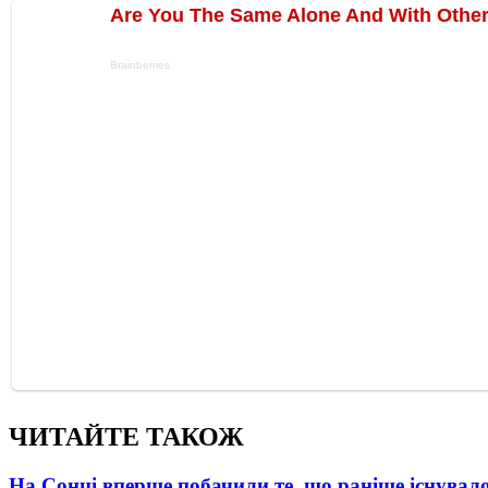
ЧИТАЙТЕ ТАКОЖ
На Сонці вперше побачили те, що раніше існувало