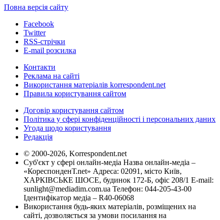
Повна версія сайту
Facebook
Twitter
RSS-стрічки
E-mail розсилка
Контакти
Реклама на сайті
Використання матеріалів korrespondent.net
Правила користування сайтом
Договір користування сайтом
Політика у сфері конфіденційності і персональних даних
Угода щодо користування
Редакція
© 2000-2026, Korrespondent.net
Суб'єкт у сфері онлайн-медіа Назва онлайн-медіа –
«КореспонденТ.net» Адреса: 02091, місто Київ,
ХАРКІВСЬКЕ ШОСЕ, будинок 172-Б, офіс 208/1 E-mail:
sunlight@mediadim.com.ua
Телефон: 044-205-43-00
Ідентифікатор медіа – R40-06068
Використання будь-яких матеріалів, розміщених на
сайті, дозволяється за умови посилання на