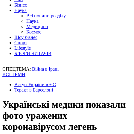
Бізнес
Наука
Всі новини розділу
Наука
Медицина
Космос
Шоу-бізнес
Спорт
Lifestyle
БЛОГИ ЧИТАЧІВ
СПЕЦТЕМА:
Війна в Ірані
ВСІ ТЕМИ
Вступ України в ЄС
Теракт в Барселоні
Українські медики показали
фото уражених
коронавірусом легень