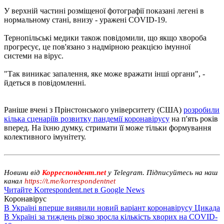
У верхній частині розміщеної фотографії показані легені в
нормальному стані, внизу - уражені COVID-19.
Тернопільські медики також повідомили, що якщо хвороба
прогресує, це пов'язано з надмірною реакцією імунної
системи на вірус.
"Так виникає запалення, яке може вражати інші органи", -
йдеться в повідомленні.
Раніше вчені з Прінстонського університету (США)
розробили
кілька сценаріїв розвитку пандемії коронавірусу
на п'ять років
вперед. На їхню думку, стримати її може тільки формування
колективного імунітету.
Новини від
Корреспондент.net
у Telegram. Підписуйтесь на наш
канал
https://t.me/korrespondentnet
Читайте Korrespondent.net в Google News
Коронавірус
В Україні вперше виявили новий варіант коронавірусу Цикада
В Україні за тиждень різко зросла кількість хворих на COVID-