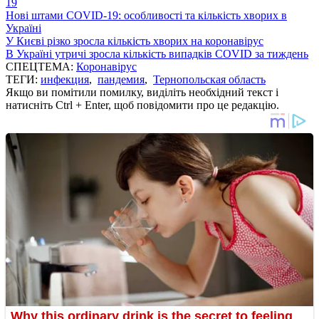
19
Нові штами COVID-19: особливості та кількість хворих в
Україні
У Києві різко зросла кількість хворих на коронавірус
В Україні утричі зросла кількість випадків COVID за тиждень
СПЕЦТЕМА:
Коронавірус
ТЕГИ:
инфекция
,
пандемия
,
Тернопольская область
Якщо ви помітили помилку, виділіть необхідний текст і
натисніть Ctrl + Enter, щоб повідомити про це редакцію.