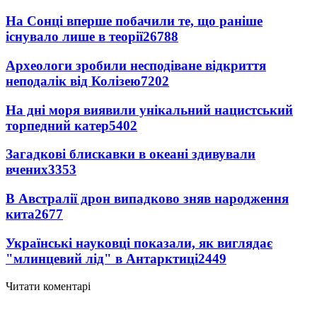
На Сонці вперше побачили те, що раніше
існувало лише в теорії
26788
Археологи зробили несподіване відкриття
неподалік від Колізею
7202
На дні моря виявили унікальний нацистський
торпедний катер
5402
Загадкові блискавки в океані здивували
вчених
3353
В Австралії дрон випадково зняв народження
кита
2677
Українські науковці показали, як виглядає
"млинцевий лід" в Антарктиці
2449
Читати коментарі