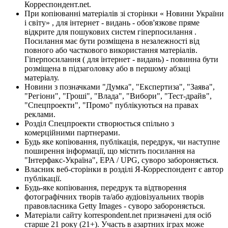
Корреспондент.net.
При копіюванні матеріалів зі сторінки « Новини України
і світу» , для інтернет - видань - обов'язкове пряме
відкрите для пошукових систем гіперпосилання .
Посилання має бути розміщена в незалежності від
повного або часткового використання матеріалів.
Гіперпосилання ( для інтернет - видань) - повинна бути
розміщена в підзаголовку або в першому абзаці
матеріалу.
Новини з позначками "Думка", "Експертиза", "Заява",
"Регіони", "Гроші", "Влада", "Вибори", "Тест-драйв",
"Спецпроекти", "Промо" публікуються на правах
реклами.
Розділ Спецпроекти створюється спільно з
комерційними партнерами.
Будь яке копіювання, публікація, передрук, чи наступне
поширення інформації, що містить посилання на
"Інтерфакс-Україна", EPA / UPG, суворо забороняється.
Власник веб-сторінки в розділі Я-Корреспондент є автор
публікації.
Будь-яке копіювання, передрук та відтворення
фотографічних творів та/або аудіовізуальних творів
правовласника Getty Images - суворо забороняється.
Матеріали сайту korrespondent.net призначені для осіб
старше 21 року (21+). Участь в азартних іграх може