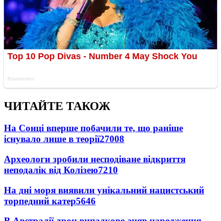
ЧИТАЙТЕ ТАКОЖ
На Сонці вперше побачили те, що раніше
існувало лише в теорії
27008
Археологи зробили несподіване відкриття
неподалік від Колізею
7210
На дні моря виявили унікальний нацистський
торпедний катер
5646
В Австралії дрон випадково зняв народження