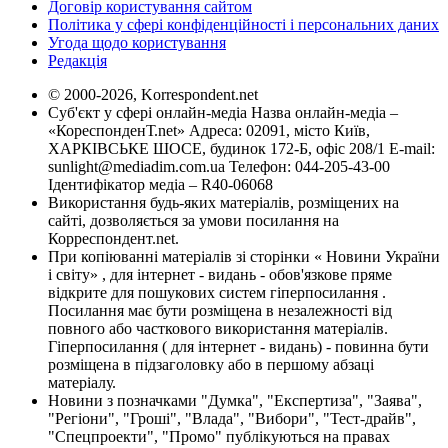
Договір користування сайтом
Політика у сфері конфіденційності і персональних даних
Угода щодо користування
Редакція
© 2000-2026, Korrespondent.net
Суб'єкт у сфері онлайн-медіа Назва онлайн-медіа –
«КореспонденТ.net» Адреса: 02091, місто Київ,
ХАРКІВСЬКЕ ШОСЕ, будинок 172-Б, офіс 208/1 E-mail:
sunlight@mediadim.com.ua
Телефон: 044-205-43-00
Ідентифікатор медіа – R40-06068
Використання будь-яких матеріалів, розміщених на
сайті, дозволяється за умови посилання на
Корреспондент.net.
При копіюванні матеріалів зі сторінки « Новини України
і світу» , для інтернет - видань - обов'язкове пряме
відкрите для пошукових систем гіперпосилання .
Посилання має бути розміщена в незалежності від
повного або часткового використання матеріалів.
Гіперпосилання ( для інтернет - видань) - повинна бути
розміщена в підзаголовку або в першому абзаці
матеріалу.
Новини з позначками "Думка", "Експертиза", "Заява",
"Регіони", "Гроші", "Влада", "Вибори", "Тест-драйв",
"Спецпроекти", "Промо" публікуються на правах