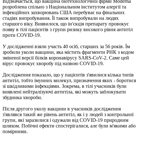
Відзначається, що вакцина біотехнологічної фірми Moderna
розроблена спільно з Національним інститутом алергії та
інфекційних захворювань США перебуває на фінальних
стадіях випробування. Її також випробували на людях
старшого віку. Виявилося, що ін'єкція препарату провокує
появу в тілі пацієнтів з групи ризику високого рівня антитіл
проти COVID-19.
У дослідженні взяли участь 40 осіб, старших за 56 років. Їм
зробили уколи вакцини, яка містить фрагменти РНК з кодом
зміненої версії білків коронавірусу SARS-CoV-2. Саме цей
вірус провокує хворобу під назвою COVID-19.
Дослідження показало, що у пацієнтів з'явилися кілька типів
антитіл, тобто імунних молекул, призначення яких - боротися
зі шкідливими інфекціями. Зокрема, в тілі учасників були
виявлені нейтралізуючі антитіла, які можуть заблокувати
збудника хвороби.
Після другого уколу вакцини в учасників дослідження
з'являвся такий же рівень антитіл, як і у людей з контрольної
групи, які заразилися і одужали від COVID-19 природним
шляхом. Побічні ефекти спостерігалися, але були м'якими або
помірними.