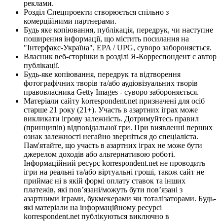
реклами.
Розділ Спецпроекти створюється спільно з
комерційними партнерами.
Будь яке копіювання, публікація, передрук, чи наступне
поширення інформації, що містить посилання на
"Інтерфакс-Україна", EPA / UPG, суворо забороняється.
Власник веб-сторінки в розділі Я-Корреспондент є автор
публікації.
Будь-яке копіювання, передрук та відтворення
фотографічних творів та/або аудіовізуальних творів
правовласника Getty Images - суворо забороняється.
Матеріали сайту korrespondent.net призначені для осіб
старше 21 року (21+). Участь в азартних іграх може
викликати ігрову залежність. Дотримуйтесь правил
(принципів) відповідальної гри. При виявленні перших
ознак залежності негайно зверніться до спеціаліста.
Пам'ятайте, що участь в азартних іграх не може бути
джерелом доходів або альтернативою роботі.
Інформаційний ресурс korrespondent.net не проводить
ігри на реальні та/або віртуальні гроші, також сайт не
приймає ні в якій формі оплату ставок та інших
платежів, які пов’язані/можуть бути пов’язані з
азартними іграми, букмекерами чи тоталізаторами. Будь-
які матеріали на інформаційному ресурсі
korrespondent.net публікуються виключно в