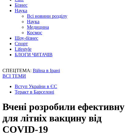
Бізнес
Наука
Всі новини розділу
Наука
Медицина
Космос
Шоу-бізнес
Спорт
Lifestyle
БЛОГИ ЧИТАЧІВ
СПЕЦТЕМА:
Війна в Ірані
ВСІ ТЕМИ
Вступ України в ЄС
Теракт в Барселоні
Вчені розробили ефективну
для літніх вакцину від
COVID-19