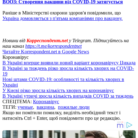
ВООЗ: Створення вакцини від СОVID-19 затягується
Раніше в Міністерстві охорони здоров'я повідомили, що
Україна домовляється з п'ятьма компаніями про вакцину.
Новини від
Корреспондент.net
у Telegram. Підписуйтесь на
наш канал
https://t.me/korrespondentnet
Читайте Korrespondent.net в Google News
Коронавірус
В Україні вперше виявили новий варіант коронавірусу Цикада
В Україні за тиждень різко зросла кількість хворих на COVID-
19
Нові штами COVID-19: особливості та кількість хворих в
Україні
У Києві різко зросла кількість хворих на коронавірус
В Україні утричі зросла кількість випадків COVID за тиждень
СПЕЦТЕМА:
Коронавірус
ТЕГИ:
ученые
,
вакцина
,
пожилые люди
Якщо ви помітили помилку, виділіть необхідний текст і
натисніть Ctrl + Enter, щоб повідомити про це редакцію.