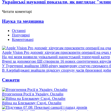
Українські науковці показали, як виглядає "млин
Читати коментарі
Наука та медицина
Останні
Популярні
Коментовані
Apple Vision Pro допоміг хірургам прискорити операції на очах
На дні моря виявили унікальний нацистський торпедний катер
Вчені за допомогою ШІ створили 16 нових синтетичних вірусі
У Туреччині знайшли 1800-річну мармурову статую грецького 
В Азербайджані знайшли рідкісну споруду часів бронзової доби
Сюжети
Вторгнення Росії в Україну. Онлайн
Війна на Близькому Сході. Онлайн