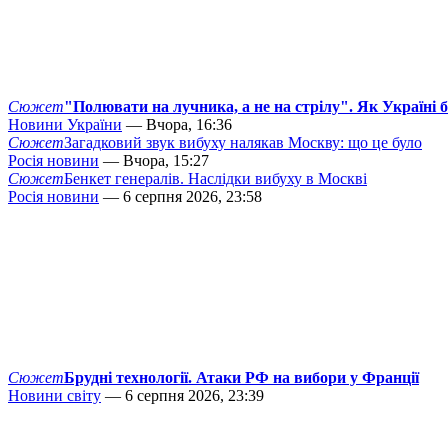
Сюжет
"Полювати на лучника, а не на стрілу". Як Україні 
Новини України
— Вчора, 16:36
Сюжет
Загадковий звук вибуху налякав Москву: що це було
Росія новини
— Вчора, 15:27
Сюжет
Бенкет генералів. Наслідки вибуху в Москві
Росія новини
— 6 серпня 2026, 23:58
Сюжет
Брудні технології. Атаки РФ на вибори у Франції
Новини світу
— 6 серпня 2026, 23:39