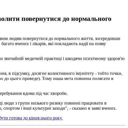
озволити повернутися до нормального
ровим людям повернутися до нормального життя, зосередивши
агато вчених і лікарів, які покладають надії на появу
и звичайній медичній практиці і шкодячи психічному здоров'ю
ня, в підсумку, досягне колективного імунітету - тобто точки,
ково до цього приведе). Тому наша мета повинна полягати в
перебування вдома під час хвороби.
оді люди з групи низького ризику повинні працювати в
портом і інші культурні заходи", - сказано в заяві вчених.
ути готова до кінця цього року.