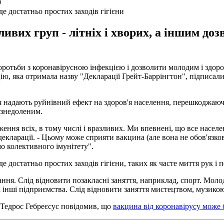
е достатньо простих заходів гігієни
ливих груп - літніх і хворих, а іншим д
оротьби з коронавірусною інфекцією і дозволити молодим і здо
ю, яка отримала назву "Декларації Грейт-Баррінгтон", підписали б
я надають руйнівний ефект на здоров'я населення, перешкоджаюч
 знедоленим.
ення всіх, в тому числі і вразливих. Ми впевнені, що все населен
 в декларації. - Цьому може сприяти вакцина (але вона не обов'яз
мо колективного імунітету".
е достатньо простих заходів гігієни, таких як часте миття рук і 
ання. Слід відновити позакласні заняття, наприклад, спорт. Мол
нші підприємства. Слід відновити заняття мистецтвом, музикою, с
) Тедрос Гебреєсус повідомив, що
вакцина від коронавірусу може б