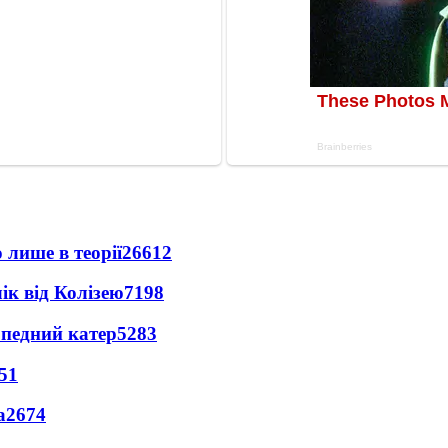
 лише в теорії
26612
ік від Колізею
7198
рпедний катер
5283
51
а
2674