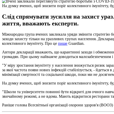
На думку вчених, щоб знизити поріг колективного імунітету, буд
Слід спрямувати зусилля на захист ураз
життя, вважають експерти.
Міжнародна група вчених закликала уряди змінити стратегію б
заходи захисту тільки на уразливих групах населення. Деклараці
колективного імунітету. Про це
пише
Guardian.
Автори декларації вважають, що карантинні заходи і обмеженн
громадян. При цьому найважче доводиться малозабезпеченим і
"У міру зростання імунітету у населення знижується ризик зараж
за якої частота появи нових інфекцій стабілізується, - йдеться
мінімізації смертності та соціальної шкоди, поки ми не досягне
На думку вчених, щоб знизити поріг колективного імунітету, буд
"Школи та університети повинні бути відкриті для очного навч
звичайному режимі, а не вдома. Мають відкритися ресторани та і
Раніше голова Всесвітньої організації охорони здоров'я (ВООЗ