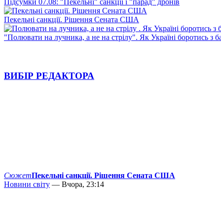
Підсумки 07.08: "Пекельні" санкції і "парад" дронів
Пекельні санкції. Рішення Сената США
"Полювати на лучника, а не на стрілу". Як Україні боротись з 
ВИБІР РЕДАКТОРА
Сюжет
Пекельні санкції. Рішення Сената США
Новини світу
— Вчора, 23:14