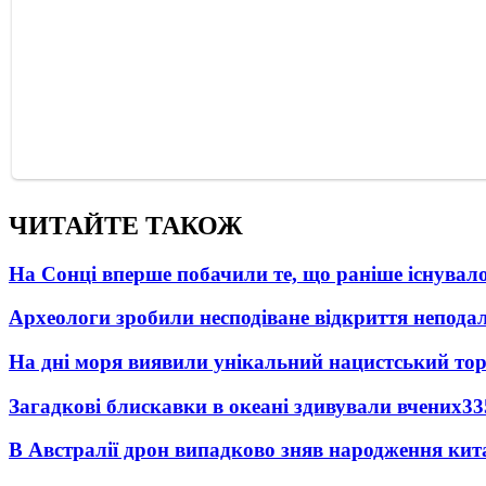
ЧИТАЙТЕ ТАКОЖ
На Сонці вперше побачили те, що раніше існувало
Археологи зробили несподіване відкриття неподал
На дні моря виявили унікальний нацистський то
Загадкові блискавки в океані здивували вчених
33
В Австралії дрон випадково зняв народження кит