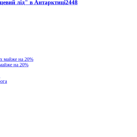
цевий лід" в Антарктиці
2448
 майже на 20%
в
бога