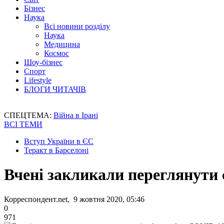
Бізнес
Наука
Всі новини розділу
Наука
Медицина
Космос
Шоу-бізнес
Спорт
Lifestyle
БЛОГИ ЧИТАЧІВ
СПЕЦТЕМА:
Війна в Ірані
ВСІ ТЕМИ
Вступ України в ЄС
Теракт в Барселоні
Вчені закликали переглянути
Корреспондент.net, 9 жовтня 2020, 05:46
0
971