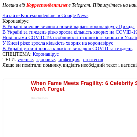
Новини від
Корреспондент.net
в Telegram. Підписуйтесь на на
Читайте Korrespondent.net в Google News
Коронавірус
В Україні вперше виявили новий варіант коронавірусу Цикада
В Україні за тиждень різко зросла кількість хворих на COVID-1
Нові штами COVID-19: особливості та кількість хворих в Украї
У Києві різко зросла кількість хворих на коронавірус
В Україні утричі зросла кількість випадків COVID за тиждень
СПЕЦТЕМА:
Коронавірус
ТЕГИ:
ученые
,
здоровье
,
инфекция
,
стратегия
Якщо ви помітили помилку, виділіть необхідний текст і натисніт