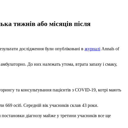
лька тижнів або місяців після
Результати дослідження були опубліковані в
журналі
Annals of
 амбулаторно. До них належать утома, втрата запаху і смаку,
торингу та консультування пацієнтів з COVID-19, котрі мають
и 669 осіб. Середній вік учасників склав 43 роки.
 постановки діагнозу майже у третини учасників все ще