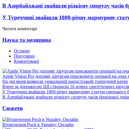
В Азербайджані знайшли рідкісну споруду часів б
У Туреччині знайшли 1800-річну мармурову стат
Читати коментарі
Наука та медицина
Останні
Популярні
Коментовані
Apple Vision Pro допоміг хірургам прискорити операції на очах
На дні моря виявили унікальний нацистський торпедний катер
Вчені за допомогою ШІ створили 16 нових синтетичних вірусі
У Туреччині знайшли 1800-річну мармурову статую грецького 
В Азербайджані знайшли рідкісну споруду часів бронзової доби
Сюжети
Вторгнення Росії в Україну. Онлайн