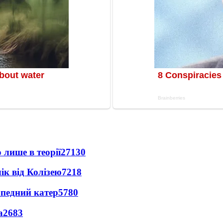
 лише в теорії
27130
ік від Колізею
7218
рпедний катер
5780
а
2683