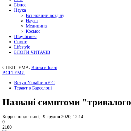
Бізнес
Наука
Всі новини розділу
Наука
Медицина
Космос
Шоу-бізнес
Спорт
Lifestyle
БЛОГИ ЧИТАЧІВ
СПЕЦТЕМА:
Війна в Ірані
ВСІ ТЕМИ
Вступ України в ЄС
Теракт в Барселоні
Названі симптоми "тривалог
Корреспондент.net, 9 грудня 2020, 12:14
0
2180