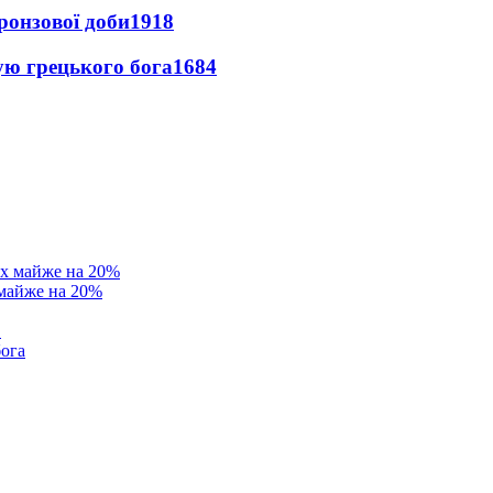
ронзової доби
1918
ую грецького бога
1684
 майже на 20%
в
бога