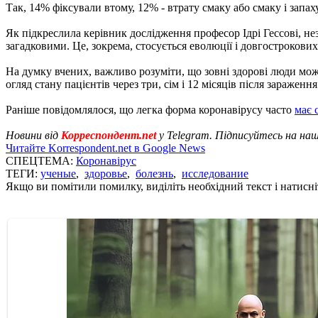
Так, 14% фіксували втому, 12% - втрату смаку або смаку і запах
Як підкреслила керівник дослідження професор Ідрі Гессові, н
загадковими. Це, зокрема, стосується еволюції і довгострокових 
На думку вчених, важливо розуміти, що зовні здорові люди можу
огляд стану пацієнтів через три, сім і 12 місяців після зараження
Раніше повідомлялося, що легка форма коронавірусу часто
має 
Новини від
Корреспондент.net
у Telegram. Підписуйтесь на на
Читайте Korrespondent.net в Google News
СПЕЦТЕМА:
Коронавірус
ТЕГИ:
ученые
,
здоровье
,
болезнь
,
исследование
Якщо ви помітили помилку, виділіть необхідний текст і натисніт