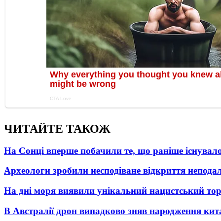
ЧИТАЙТЕ ТАКОЖ
На Сонці вперше побачили те, що раніше існувало
Археологи зробили несподіване відкриття неподал
На дні моря виявили унікальний нацистський то
В Австралії дрон випадково зняв народження кит