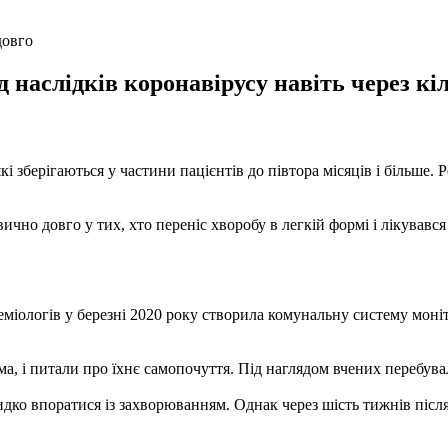
довго
 наслідків коронавірусу навіть через кі
 зберігаються у частини пацієнтів до півтора місяців і більше. 
чно довго у тих, хто переніс хворобу в легкій формі і лікувався
міологів у березні 2020 року створила комунальну систему моні
, і питали про їхнє самопочуття. Під наглядом вчених перебувал
ко впоратися із захворюванням. Однак через шість тижнів після