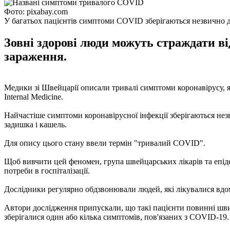
Фото: pixabay.com
У багатьох пацієнтів симптоми COVID зберігаються незвично 
Зовні здорові люди можуть страждати від
зараження.
Медики зі Швейцарії описали тривалі симптоми коронавірусу, які
Internal Medicine.
Найчастіше симптоми коронавірусної інфекції зберігаються незви
задишка і кашель.
Для опису цього стану ввели термін "тривалий COVID".
Щоб вивчити цей феномен, група швейцарських лікарів та епіде
потреби в госпіталізації.
Дослідники регулярно обдзвонювали людей, які лікувалися вдома
Автори дослідження припускали, що такі пацієнти повинні швид
зберігалися один або кілька симптомів, пов'язаних з COVID-19.