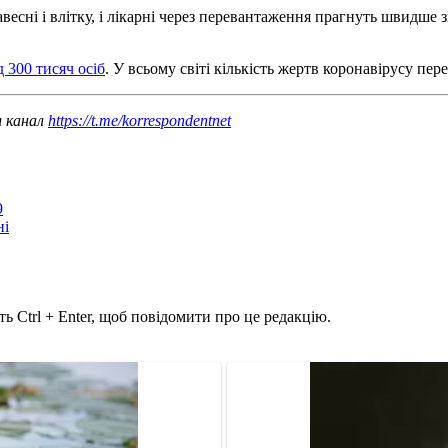
авесні і влітку, і лікарні через перевантаження прагнуть швидше
300 тисяч осіб
. У всьому світі кількість жертв коронавірусу пер
ш канал
https://t.me/korrespondentnet
9
ні
ь Ctrl + Enter, щоб повідомити про це редакцію.