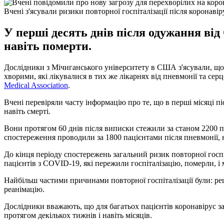
Вчені з'ясували ризики повторної госпіталізації після коронавір
У перші десять днів після одужання ві
навіть померти.
Дослідники з Мічиганського університету в США з'ясували, що 
хворими, які лікувалися в тих же лікарнях від пневмонії та сер
Medical Association
.
Вчені перевіряли часту інформацію про те, що в перші місяці п
навіть смерті.
Вони протягом 60 днів після виписки стежили за станом 2200 пац
спостереження проводили за 1800 пацієнтами після пневмонії, н
До кінця періоду спостережень загальний ризик повторної госпі
пацієнтів з COVID-19, які пережили госпіталізацію, померли, і 
Найбільш частими причинами повторної госпіталізації були: рец
реанімацію.
Дослідники вважають, що для багатьох пацієнтів коронавірус зап
протягом декількох тижнів і навіть місяців.