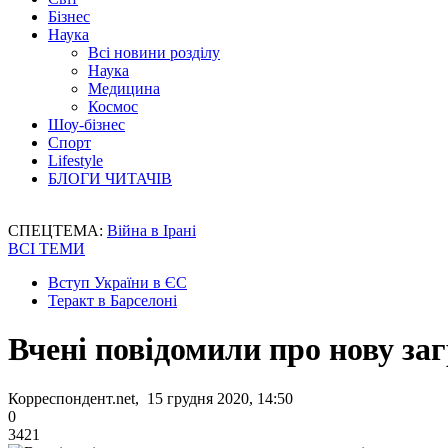
Бізнес
Наука
Всі новини розділу
Наука
Медицина
Космос
Шоу-бізнес
Спорт
Lifestyle
БЛОГИ ЧИТАЧІВ
СПЕЦТЕМА:
Війна в Ірані
ВСІ ТЕМИ
Вступ України в ЄС
Теракт в Барселоні
Вчені повідомили про нову заг
Корреспондент.net, 15 грудня 2020, 14:50
0
3421