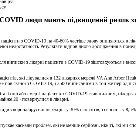
усу
д COVID люди мають підвищений ризик зн
пацієнти з COVID-19 на 40-60% частіше знову опиняються в ліка
цевої недостатності. Результати відповідного дослідження в понед
ісля виписки з лікарні пацієнти з COVID-19 зіштовхуються з висок
ієнтів, які лікувалися в 132 лікарнях мережі VA Ann Arbor Health
е пов'язаної з COVID-19, і 3500 виписаними в той же період післ
талізації або смерті пацієнтів з COVID-19 став нижчим, ніж для 
майже 20 - повернулися в лікарні.
идив коронавірусної інфекції - у 30% пацієнтів, і сепсис - у 8,
ускає каскади проблем, які не менше серйозні, ніж ті, які ми сп