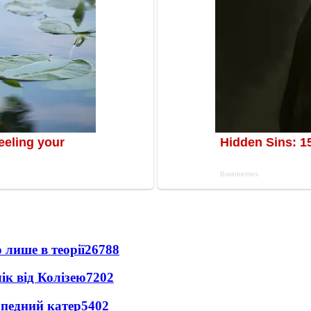
 лише в теорії
26788
ік від Колізею
7202
рпедний катер
5402