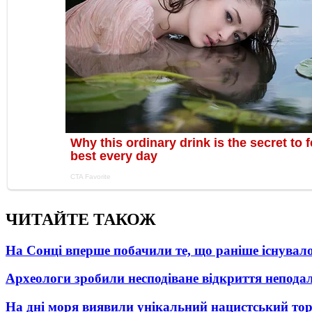
ЧИТАЙТЕ ТАКОЖ
На Сонці вперше побачили те, що раніше існувало
Археологи зробили несподіване відкриття неподал
На дні моря виявили унікальний нацистський то