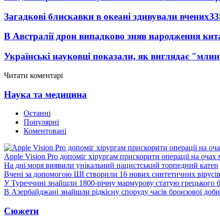
Загадкові блискавки в океані здивували вчених
33
В Австралії дрон випадково зняв народження кит
Українські науковці показали, як виглядає "млин
Читати коментарі
Наука та медицина
Останні
Популярні
Коментовані
Apple Vision Pro допоміг хірургам прискорити операції на очах
На дні моря виявили унікальний нацистський торпедний катер
Вчені за допомогою ШІ створили 16 нових синтетичних вірусі
У Туреччині знайшли 1800-річну мармурову статую грецького 
В Азербайджані знайшли рідкісну споруду часів бронзової доби
Сюжети