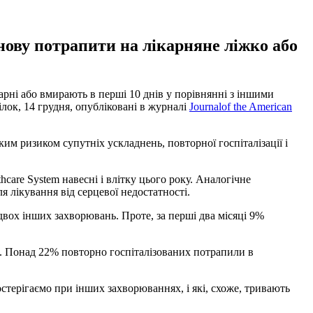
ову потрапити на лікарняне ліжко або
рні або вмирають в перші 10 днів у порівнянні з іншими
ілок, 14 грудня, опубліковані в журналі
Journalof the American
им ризиком супутніх ускладнень, повторної госпіталізації і
care System навесні і влітку цього року. Аналогічне
я лікування від серцевої недостатності.
двох інших захворювань. Проте, за перші два місяці 9%
5%. Понад 22% повторно госпіталізованих потрапили в
остерігаємо при інших захворюваннях, і які, схоже, тривають