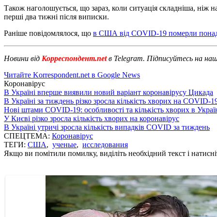
Також наголошується, що зараз, коли ситуація складніша, ніж н
перші два тижні після виписки.
Раніше повідомлялося, що
в США від COVID-19 померли понад 
Новини від
Корреспондент.net
в Telegram. Підписуйтесь на на
Читайте Korrespondent.net в Google News
Коронавірус
В Україні вперше виявили новий варіант коронавірусу Цикада
В Україні за тиждень різко зросла кількість хворих на COVID-1
Нові штами COVID-19: особливості та кількість хворих в Украї
У Києві різко зросла кількість хворих на коронавірус
В Україні утричі зросла кількість випадків COVID за тиждень
СПЕЦТЕМА:
Коронавірус
ТЕГИ:
США
,
ученые
,
исследования
Якщо ви помітили помилку, виділіть необхідний текст і натисніт