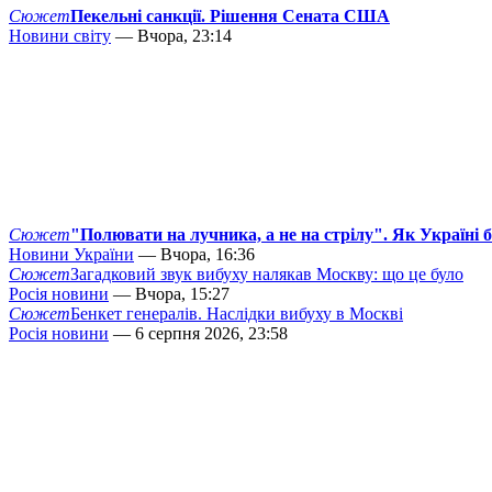
Сюжет
Пекельні санкції. Рішення Сената США
Новини світу
— Вчора, 23:14
Сюжет
"Полювати на лучника, а не на стрілу". Як Україні 
Новини України
— Вчора, 16:36
Сюжет
Загадковий звук вибуху налякав Москву: що це було
Росія новини
— Вчора, 15:27
Сюжет
Бенкет генералів. Наслідки вибуху в Москві
Росія новини
— 6 серпня 2026, 23:58