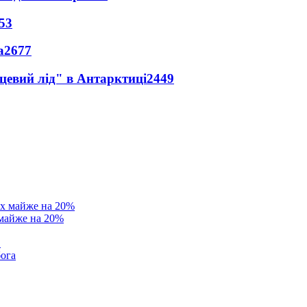
53
а
2677
цевий лід" в Антарктиці
2449
 майже на 20%
в
бога