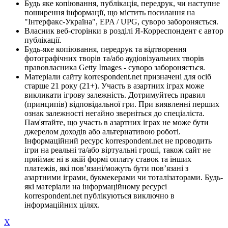
Будь яке копіювання, публікація, передрук, чи наступне
поширення інформації, що містить посилання на
"Інтерфакс-Україна", EPA / UPG, суворо забороняється.
Власник веб-сторінки в розділі Я-Корреспондент є автор
публікації.
Будь-яке копіювання, передрук та відтворення
фотографічних творів та/або аудіовізуальних творів
правовласника Getty Images - суворо забороняється.
Матеріали сайту korrespondent.net призначені для осіб
старше 21 року (21+). Участь в азартних іграх може
викликати ігрову залежність. Дотримуйтесь правил
(принципів) відповідальної гри. При виявленні перших
ознак залежності негайно зверніться до спеціаліста.
Пам'ятайте, що участь в азартних іграх не може бути
джерелом доходів або альтернативою роботі.
Інформаційний ресурс korrespondent.net не проводить
ігри на реальні та/або віртуальні гроші, також сайт не
приймає ні в якій формі оплату ставок та інших
платежів, які пов’язані/можуть бути пов’язані з
азартними іграми, букмекерами чи тоталізаторами. Будь-
які матеріали на інформаційному ресурсі
korrespondent.net публікуються виключно в
інформаційних цілях.
X