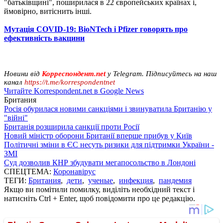
"батьківщині", поширилася в 22 європейських країнах і,
ймовірно, витіснить інші.
Мутація COVID-19: BioNTech і Pfizer говорять про
ефективність вакцини
Новини від
Корреспондент.net
у Telegram. Підписуйтесь на наш
канал
https://t.me/korrespondentnet
Читайте Korrespondent.net в Google News
Британия
Росія обурилася новими санкціями і звинуватила Британію у
"війні"
Британія розширила санкції проти Росії
Новий міністр оборони Британії вперше прибув у Київ
Політичні зміни в ЄС несуть ризики для підтримки України -
ЗМІ
Суд дозволив КНР збудувати мегапосольство в Лондоні
СПЕЦТЕМА:
Коронавірус
ТЕГИ:
Британия
,
дети
,
ученые
,
инфекция
,
пандемия
Якщо ви помітили помилку, виділіть необхідний текст і
натисніть Ctrl + Enter, щоб повідомити про це редакцію.