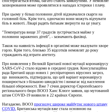
спостерігається втома, багато стають замкнутими. У немовлят
захворювання може проявлятися в нападах істерики і плачу.
При цьому у більш половини дітей відзначалися скарги на
головний біль. Крім того, одночасно вони можуть відчувати
біль в животі. Лікарі радять батькам звернути на це увагу.
"Температура вище 37 градусів зустрічається майже у
половини заражених дітей", - зазначають фахівці.
Також на наявність інфекції в організмі може вказувати хворе
горло. Крім того, близько 35 відсотків немовлят до року
страждають від втрати апетиту.
Про виявлення у Великій Британії нової мутації коронавірусу
SARS-CoV-2 стало відомо в середині грудня. Консультаційна
рада Британії щодо нових і респіраторних вірусних загроз,
що виникають, підтвердила, що цей варіант коронавірусу
поширюється з більшою швидкістю і вимагає від населення
більшої обережності. Вже 7 січня директор Європейського
регіонального бюро ВООЗ Ханс Клюге заявив, що мутований
штам COVID-19 виявили в 22 країнах Європи.
Нагадаємо, ВООЗ
прогнозує широке майбутнє нового штаму
COVID.
Британська мутація вже стала основною на