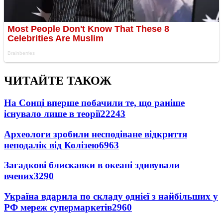
ЧИТАЙТЕ ТАКОЖ
На Сонці вперше побачили те, що раніше
існувало лише в теорії
22243
Археологи зробили несподіване відкриття
неподалік від Колізею
6963
Загадкові блискавки в океані здивували
вчених
3290
Україна вдарила по складу однієї з найбільших у
РФ мереж супермаркетів
2960