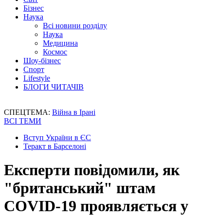
Бізнес
Наука
Всі новини розділу
Наука
Медицина
Космос
Шоу-бізнес
Спорт
Lifestyle
БЛОГИ ЧИТАЧІВ
СПЕЦТЕМА:
Війна в Ірані
ВСІ ТЕМИ
Вступ України в ЄС
Теракт в Барселоні
Експерти повідомили, як
"британський" штам
COVID-19 проявляється у