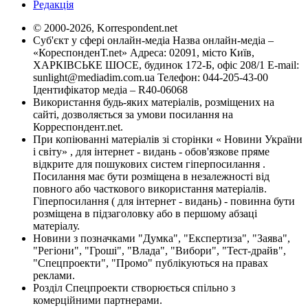
Редакція
© 2000-2026, Korrespondent.net
Суб'єкт у сфері онлайн-медіа Назва онлайн-медіа –
«КореспонденТ.net» Адреса: 02091, місто Київ,
ХАРКІВСЬКЕ ШОСЕ, будинок 172-Б, офіс 208/1 E-mail:
sunlight@mediadim.com.ua
Телефон: 044-205-43-00
Ідентифікатор медіа – R40-06068
Використання будь-яких матеріалів, розміщених на
сайті, дозволяється за умови посилання на
Корреспондент.net.
При копіюванні матеріалів зі сторінки « Новини України
і світу» , для інтернет - видань - обов'язкове пряме
відкрите для пошукових систем гіперпосилання .
Посилання має бути розміщена в незалежності від
повного або часткового використання матеріалів.
Гіперпосилання ( для інтернет - видань) - повинна бути
розміщена в підзаголовку або в першому абзаці
матеріалу.
Новини з позначками "Думка", "Експертиза", "Заява",
"Регіони", "Гроші", "Влада", "Вибори", "Тест-драйв",
"Спецпроекти", "Промо" публікуються на правах
реклами.
Розділ Спецпроекти створюється спільно з
комерційними партнерами.