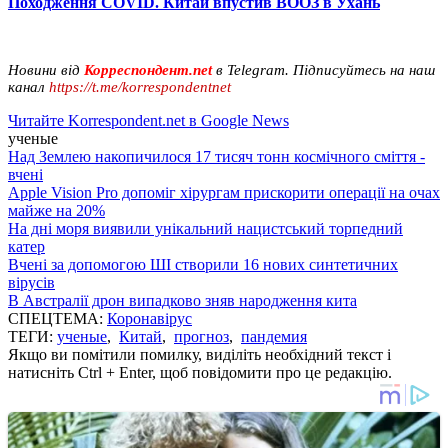
Походження COVID. Китай впустив ВООЗ в Ухань
Новини від
Корреспондент.net
в Telegram. Підписуйтесь на наш
канал
https://t.me/korrespondentnet
Читайте Korrespondent.net в Google News
ученые
Над Землею накопичилося 17 тисяч тонн космічного сміття -
вчені
Apple Vision Pro допоміг хірургам прискорити операції на очах
майже на 20%
На дні моря виявили унікальний нацистський торпедний
катер
Вчені за допомогою ШІ створили 16 нових синтетичних
вірусів
В Австралії дрон випадково зняв народження кита
СПЕЦТЕМА:
Коронавірус
ТЕГИ:
ученые
,
Китай
,
прогноз
,
пандемия
Якщо ви помітили помилку, виділіть необхідний текст і
натисніть Ctrl + Enter, щоб повідомити про це редакцію.