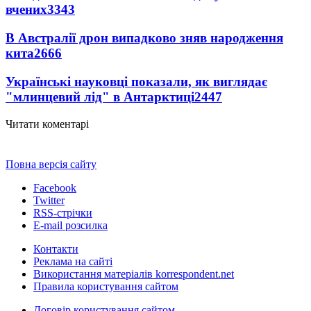
вчених
3343
В Австралії дрон випадково зняв народження
кита
2666
Українські науковці показали, як виглядає
"млинцевий лід" в Антарктиці
2447
Читати коментарі
Повна версія сайту
Facebook
Twitter
RSS-стрічки
E-mail розсилка
Контакти
Реклама на сайті
Використання матеріалів korrespondent.net
Правила користування сайтом
Договір користування сайтом