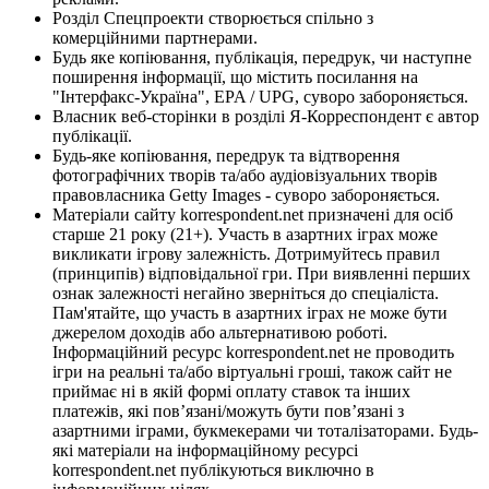
Розділ Спецпроекти створюється спільно з
комерційними партнерами.
Будь яке копіювання, публікація, передрук, чи наступне
поширення інформації, що містить посилання на
"Інтерфакс-Україна", EPA / UPG, суворо забороняється.
Власник веб-сторінки в розділі Я-Корреспондент є автор
публікації.
Будь-яке копіювання, передрук та відтворення
фотографічних творів та/або аудіовізуальних творів
правовласника Getty Images - суворо забороняється.
Матеріали сайту korrespondent.net призначені для осіб
старше 21 року (21+). Участь в азартних іграх може
викликати ігрову залежність. Дотримуйтесь правил
(принципів) відповідальної гри. При виявленні перших
ознак залежності негайно зверніться до спеціаліста.
Пам'ятайте, що участь в азартних іграх не може бути
джерелом доходів або альтернативою роботі.
Інформаційний ресурс korrespondent.net не проводить
ігри на реальні та/або віртуальні гроші, також сайт не
приймає ні в якій формі оплату ставок та інших
платежів, які пов’язані/можуть бути пов’язані з
азартними іграми, букмекерами чи тоталізаторами. Будь-
які матеріали на інформаційному ресурсі
korrespondent.net публікуються виключно в