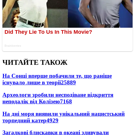
ЧИТАЙТЕ ТАКОЖ
На Сонці вперше побачили те, що раніше
існувало лише в теорії
25889
Археологи зробили несподіване відкриття
неподалік від Колізею
7168
На дні моря виявили унікальний нацистський
торпедний катер
4929
Загадкові блискавки в океані здивували