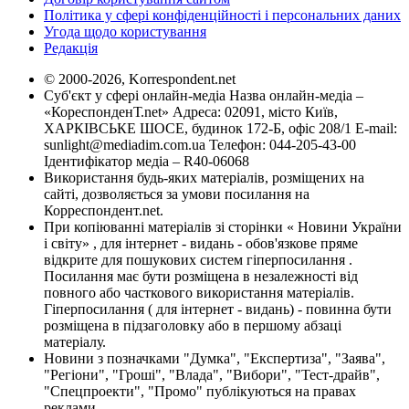
Політика у сфері конфіденційності і персональних даних
Угода щодо користування
Редакція
© 2000-2026, Korrespondent.net
Суб'єкт у сфері онлайн-медіа Назва онлайн-медіа –
«КореспонденТ.net» Адреса: 02091, місто Київ,
ХАРКІВСЬКЕ ШОСЕ, будинок 172-Б, офіс 208/1 E-mail:
sunlight@mediadim.com.ua
Телефон: 044-205-43-00
Ідентифікатор медіа – R40-06068
Використання будь-яких матеріалів, розміщених на
сайті, дозволяється за умови посилання на
Корреспондент.net.
При копіюванні матеріалів зі сторінки « Новини України
і світу» , для інтернет - видань - обов'язкове пряме
відкрите для пошукових систем гіперпосилання .
Посилання має бути розміщена в незалежності від
повного або часткового використання матеріалів.
Гіперпосилання ( для інтернет - видань) - повинна бути
розміщена в підзаголовку або в першому абзаці
матеріалу.
Новини з позначками "Думка", "Експертиза", "Заява",
"Регіони", "Гроші", "Влада", "Вибори", "Тест-драйв",
"Спецпроекти", "Промо" публікуються на правах
реклами.