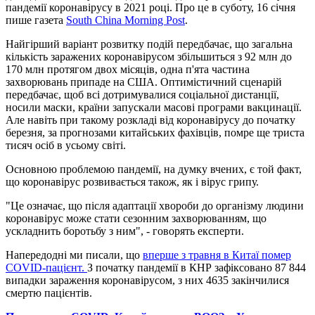
пандемії коронавірусу в 2021 році. Про це в суботу, 16 січня
пише газета
South China Morning Post
.
Найгірший варіант розвитку подій передбачає, що загальна
кількість заражених коронавірусом збільшиться з 92 млн до
170 млн протягом двох місяців, одна п'ята частина
захворювань припаде на США. Оптимістичний сценарій
передбачає, щоб всі дотримувалися соціальної дистанції,
носили маски, країни запускали масові програми вакцинації.
Але навіть при такому розкладі від коронавірусу до початку
березня, за прогнозами китайських фахівців, помре ще триста
тисяч осіб в усьому світі.
Основною проблемою пандемії, на думку вчених, є той факт,
що коронавірус розвивається також, як і вірус грипу.
"Це означає, що після адаптації хвороби до організму людини
коронавірус може стати сезонним захворюванням, що
ускладнить боротьбу з ним", - говорять експерти.
Напередодні ми писали, що
вперше з травня в Китаї помер
COVID-пацієнт.
З початку пандемії в КНР зафіксовано 87 844
випадки зараження коронавірусом, з них 4635 закінчилися
смертю пацієнтів.