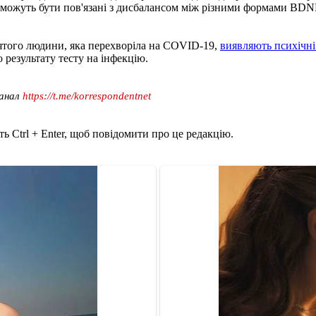
 можуть бути пов'язані з дисбалансом між різними формами BDNF
п'ятого людини, яка перехворіла на COVID-19,
виявляють психічні
 результату тесту на інфекцію.
канал
https://t.me/korrespondentnet
ь Ctrl + Enter, щоб повідомити про це редакцію.