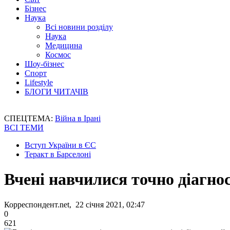
Бізнес
Наука
Всі новини розділу
Наука
Медицина
Космос
Шоу-бізнес
Спорт
Lifestyle
БЛОГИ ЧИТАЧІВ
СПЕЦТЕМА:
Війна в Ірані
ВСІ ТЕМИ
Вступ України в ЄС
Теракт в Барселоні
Вчені навчилися точно діагно
Корреспондент.net, 22 січня 2021, 02:47
0
621