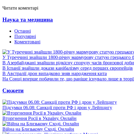
Читати коментарі
Наука та медицина
Останні
Популярні
Коментовані
У Туреччині знайшли 1800-річну мармурову статую грецького 
В Азербайджані знайшли рідкісну споруду часів бронзової доби
В Іспанії знайшли докази канібалізму серед перших європейців
В Австралії дрон випадково зняв народження кита
На Сонці вперше побачили те, що раніше існувало лише в теорі
Сюжети
Підсумки 06.08: Санкції проти РФ і дрон у Лейпцигу
Вторгнення Росії в Україну. Онлайн
Війна на Близькому Сході. Онлайн