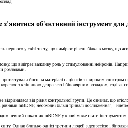
е з'явитися об'єктивний інструмент для
ть першого у світі тесту, що вимірює рівень білка в мозку, що ас
озку, що відіграє важливу роль у стимулюванні нейронів. Напр
и розладами.
протестували його на матеріалі пацієнтів з широким спектром по
орелює з клінічною депресією і біполярним розладом, тоді як си
 відрізнялася від рівня контрольної групи. Це означає, що етіоло
 рівнями mBDNF, необходні більш тривалі дослідження", - йдеться
лядом певний показник mBDNF у крові може стати інструментом 
світу. Однак близько однієї третини людей з депресією і біполя