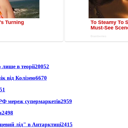
 лише в теорії
20052
ік від Колізею
6670
51
 РФ мереж супермаркетів
2959
а
2498
цевий лід" в Антарктиці
2415