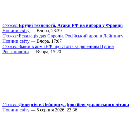
Сюжет
Брудні технології. Атаки РФ на вибори у Франції
Новини світу
— Вчора, 23:39
Сюжет
Ескалація для Європи. Російський дрон в Лейпцигу
Новини світу
— Вчора, 17:07
Сюжет
Зміни в армії РФ: що стоїть за рішенням Путіна
Росія новини
— Вчора, 15:20
Сюжет
Диверсія в Лейпцигу. Дрон біля українського літака
Новини світу
— 5 серпня 2026, 23:36