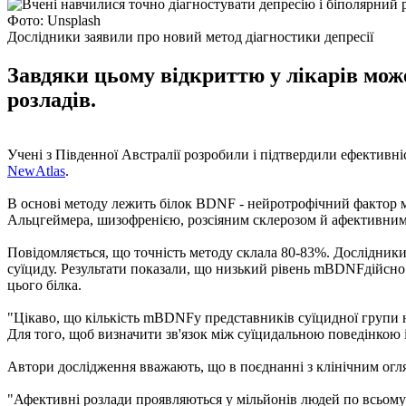
Фото: Unsplash
Дослідники заявили про новий метод діагностики депресії
Завдяки цьому відкриттю у лікарів мож
розладів.
Учені з Південної Австралії розробили і підтвердили ефективніс
NewAtlas
.
В основі методу лежить білок BDNF - нейротрофічний фактор м
Альцгеймера, шизофренією, розсіяним склерозом й афективним
Повідомляється, що точність методу склала 80-83%. Дослідники 
суїциду. Результати показали, що низький рівень mBDNFдійсно к
цього білка.
"Цікаво, що кількість mBDNFу представників суїцидної групи не
Для того, щоб визначити зв'язок між суїцидальною поведінкою і
Автори дослідження вважають, що в поєднанні з клінічним ог
"Афективні розлади проявляються у мільйонів людей по всьому 