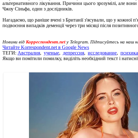
альтернативного лікування. Причини цього зрозумілі, але вони
Чжоу Сіньфа, один з дослідників.
Нагадаємо, що раніше вчені з Британії з'ясували, що у кожної 
подвоєння випадків деменції через три місяці після позитивного
Новини від
Корреспондент.net
у Telegram. Підписуйтесь на наш 
Читайте Korrespondent.net в Google News
ТЕГИ:
Австралия
,
ученые
,
депрессия
,
исследование
,
психика
Якщо ви помітили помилку, виділіть необхідний текст і натисніт