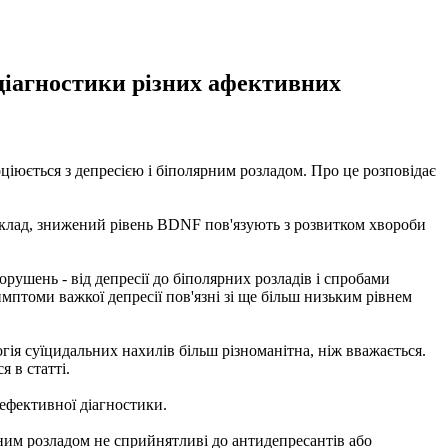
 діагностики різних афективних
оціюється з депресією і біполярним розладом. Про це розповідає
иклад, знижений рівень BDNF пов'язують з розвитком хвороби
рушень - від депресії до біполярних розладів і спробами
мптоми важкої депресії пов'язні зі ще більш низьким рівнем
гія суїцидальних нахилів більш різноманітна, ніж вважається.
 в статті.
ефективної діагностики.
рним розладом не сприйнятливі до антидепресантів або