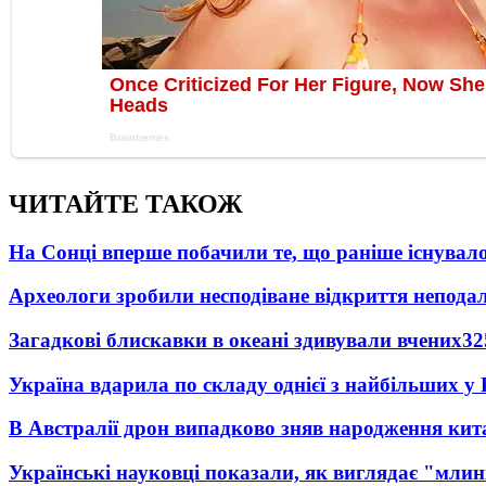
ЧИТАЙТЕ ТАКОЖ
На Сонці вперше побачили те, що раніше існувало
Археологи зробили несподіване відкриття неподал
Загадкові блискавки в океані здивували вчених
32
Україна вдарила по складу однієї з найбільших у
В Австралії дрон випадково зняв народження кит
Українські науковці показали, як виглядає "млин