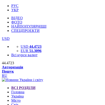
РУС
УКР
ВІДЕО
ФОТО
НАЙПОПУЛЯРНІШІ
СПЕЦПРОЕКТИ
USD
USD
44.4723
EUR
51.3096
Всі курси валют
44.4723
Авторизація
Пошук
RU
ВСІ РОЗДІЛИ
Головна
Україна
Місто
Світ