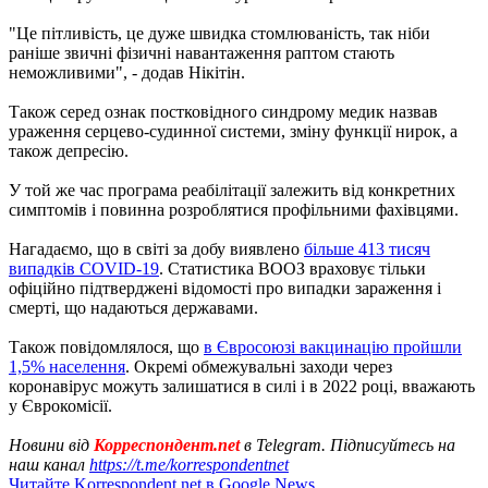
"Це пітливість, це дуже швидка стомлюваність, так ніби
раніше звичні фізичні навантаження раптом стають
неможливими", - додав Нікітін.
Також серед ознак постковідного синдрому медик назвав
ураження серцево-судинної системи, зміну функції нирок, а
також депресію.
У той же час програма реабілітації залежить від конкретних
симптомів і повинна розроблятися профільними фахівцями.
Нагадаємо, що в світі за добу виявлено
більше 413 тисяч
випадків COVID-19
. Статистика ВООЗ враховує тільки
офіційно підтверджені відомості про випадки зараження і
смерті, що надаються державами.
Також повідомлялося, що
в Євросоюзі вакцинацію пройшли
1,5% населення
. Окремі обмежувальні заходи через
коронавірус можуть залишатися в силі і в 2022 році, вважають
у Єврокомісії.
Новини від
Корреспондент.net
в Telegram. Підписуйтесь на
наш канал
https://t.me/korrespondentnet
Читайте Korrespondent.net в Google News