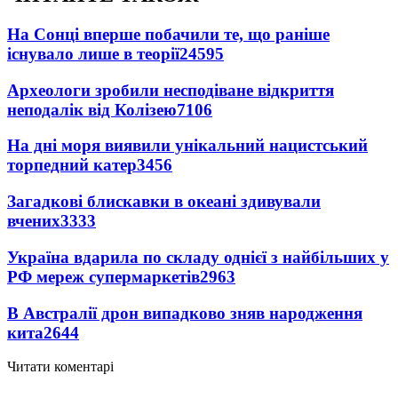
На Сонці вперше побачили те, що раніше
існувало лише в теорії
24595
Археологи зробили несподіване відкриття
неподалік від Колізею
7106
На дні моря виявили унікальний нацистський
торпедний катер
3456
Загадкові блискавки в океані здивували
вчених
3333
Україна вдарила по складу однієї з найбільших у
РФ мереж супермаркетів
2963
В Австралії дрон випадково зняв народження
кита
2644
Читати коментарі