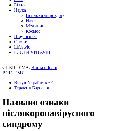
Бізнес
Наука
Всі новини розділу
Наука
Медицина
Космос
Шоу-бізнес
Спорт
Lifestyle
БЛОГИ ЧИТАЧІВ
СПЕЦТЕМА:
Війна в Ірані
ВСІ ТЕМИ
Вступ України в ЄС
Теракт в Барселоні
Названо ознаки
післякоронавірусного
синдрому