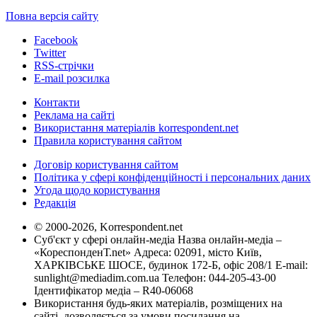
Повна версія сайту
Facebook
Twitter
RSS-стрічки
E-mail розсилка
Контакти
Реклама на сайті
Використання матеріалів korrespondent.net
Правила користування сайтом
Договір користування сайтом
Політика у сфері конфіденційності і персональних даних
Угода щодо користування
Редакція
© 2000-2026, Korrespondent.net
Суб'єкт у сфері онлайн-медіа Назва онлайн-медіа –
«КореспонденТ.net» Адреса: 02091, місто Київ,
ХАРКІВСЬКЕ ШОСЕ, будинок 172-Б, офіс 208/1 E-mail:
sunlight@mediadim.com.ua
Телефон: 044-205-43-00
Ідентифікатор медіа – R40-06068
Використання будь-яких матеріалів, розміщених на
сайті, дозволяється за умови посилання на