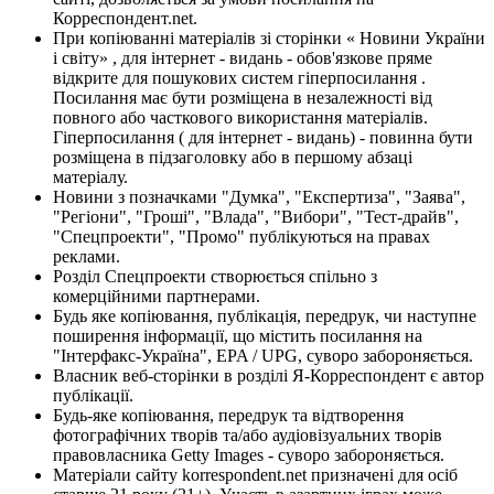
Корреспондент.net.
При копіюванні матеріалів зі сторінки « Новини України
і світу» , для інтернет - видань - обов'язкове пряме
відкрите для пошукових систем гіперпосилання .
Посилання має бути розміщена в незалежності від
повного або часткового використання матеріалів.
Гіперпосилання ( для інтернет - видань) - повинна бути
розміщена в підзаголовку або в першому абзаці
матеріалу.
Новини з позначками "Думка", "Експертиза", "Заява",
"Регіони", "Гроші", "Влада", "Вибори", "Тест-драйв",
"Спецпроекти", "Промо" публікуються на правах
реклами.
Розділ Спецпроекти створюється спільно з
комерційними партнерами.
Будь яке копіювання, публікація, передрук, чи наступне
поширення інформації, що містить посилання на
"Інтерфакс-Україна", EPA / UPG, суворо забороняється.
Власник веб-сторінки в розділі Я-Корреспондент є автор
публікації.
Будь-яке копіювання, передрук та відтворення
фотографічних творів та/або аудіовізуальних творів
правовласника Getty Images - суворо забороняється.
Матеріали сайту korrespondent.net призначені для осіб