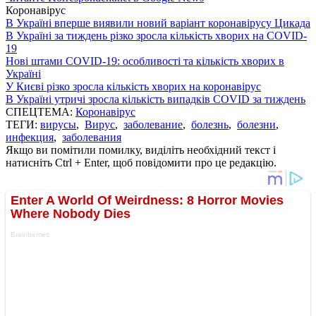
Коронавірус
В Україні вперше виявили новий варіант коронавірусу Цикада
В Україні за тиждень різко зросла кількість хворих на COVID-
19
Нові штами COVID-19: особливості та кількість хворих в
Україні
У Києві різко зросла кількість хворих на коронавірус
В Україні утричі зросла кількість випадків COVID за тиждень
СПЕЦТЕМА:
Коронавірус
ТЕГИ:
вирусы
,
Вирус
,
заболевание
,
болезнь
,
болезни
,
инфекция
,
заболевания
Якщо ви помітили помилку, виділіть необхідний текст і
натисніть Ctrl + Enter, щоб повідомити про це редакцію.