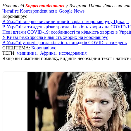
Новини від
Корреспондент.net
у Telegram. Підписуйтесь на на
Читайте Korrespondent.net в Google News
Коронавірус
В Україні вперше виявили новий варіант коронавірусу Цикада
В Україні за тиждень різко зросла кількість хворих на COVID-1
Нові штами COVID-19: особливості та кількість хворих в Украї
У Києві різко зросла кількість хворих на коронавірус
В Україні утричі зросла кількість випадків COVID за тиждень
СПЕЦТЕМА:
Коронавірус
ТЕГИ:
медицина
,
Африка
,
исследования
Якщо ви помітили помилку, виділіть необхідний текст і натисніт