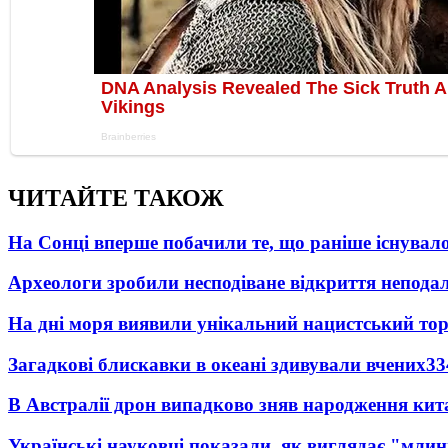
ЧИТАЙТЕ ТАКОЖ
На Сонці вперше побачили те, що раніше існувало
Археологи зробили несподіване відкриття неподал
На дні моря виявили унікальний нацистський то
Загадкові блискавки в океані здивували вчених
33
В Австралії дрон випадково зняв народження кит
Українські науковці показали, як виглядає "млин