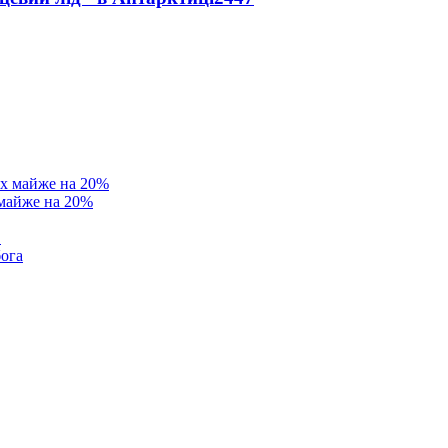
 майже на 20%
в
бога