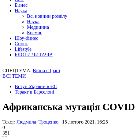
Бізнес
Наука
Всі новини розділу
Наука
Медицина
Космос
Шоу-бізнес
Спорт
Lifestyle
БЛОГИ ЧИТАЧІВ
СПЕЦТЕМА:
Війна в Ірані
ВСІ ТЕМИ
Вступ України в ЄС
Теракт в Барселоні
Африканська мутація COVID н
Текст:
Людмила Троценко
, 15 лютого 2021, 16:25
0
351