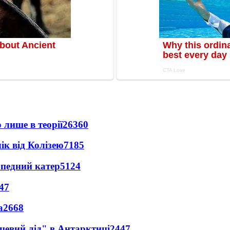
 лише в теорії
26360
ік від Колізею
7185
рпедний катер
5124
47
а
2668
цевий лід" в Антарктиці
2447