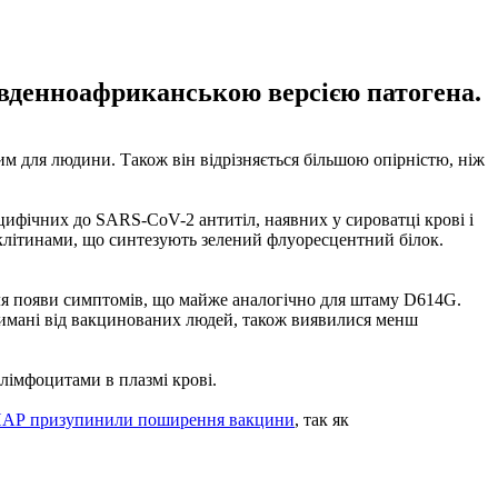
південноафриканською версією патогена.
м для людини. Також він відрізняється більшою опірністю, ніж
ецифічних до SARS-CoV-2 антитіл, наявних у сироватці крові і
клітинами, що синтезують зелений флуоресцентний білок.
після появи симптомів, що майже аналогічно для штаму D614G.
тримані від вакцинованих людей, також виявилися менш
-лімфоцитами в плазмі крові.
АР призупинили поширення вакцини
, так як