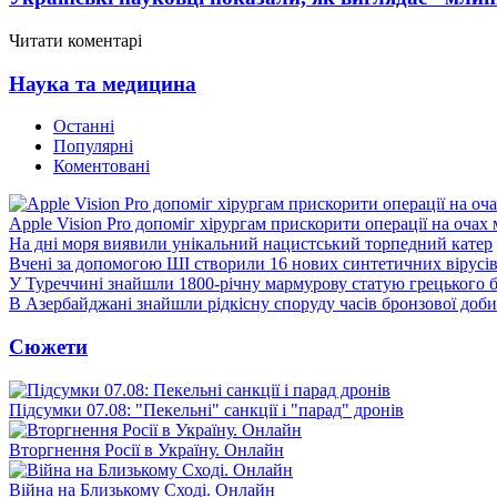
Читати коментарі
Наука та медицина
Останні
Популярні
Коментовані
Apple Vision Pro допоміг хірургам прискорити операції на очах
На дні моря виявили унікальний нацистський торпедний катер
Вчені за допомогою ШІ створили 16 нових синтетичних вірусі
У Туреччині знайшли 1800-річну мармурову статую грецького 
В Азербайджані знайшли рідкісну споруду часів бронзової доби
Сюжети
Підсумки 07.08: "Пекельні" санкції і "парад" дронів
Вторгнення Росії в Україну. Онлайн
Війна на Близькому Сході. Онлайн