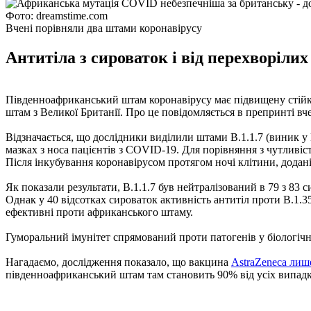
Фото: dreamstime.com
Вчені порівняли два штами коронавірусу
Антитіла з сироваток і від перехворіл
Південноафриканський штам коронавірусу має підвищену стійкіс
штам з Великої Британії. Про це повідомляється в препринті вч
Відзначається, що дослідники виділили штами B.1.1.7 (виник у 
мазках з носа пацієнтів з COVID-19. Для порівняння з чутлив
Після інкубування коронавірусом протягом ночі клітини, додані
Як показали результати, B.1.1.7 був нейтралізований в 79 з 83
Однак у 40 відсотках сироваток активність антитіл проти B.1.
ефективні проти африканського штаму.
Гуморальний імунітет спрямований проти патогенів у біологічн
Нагадаємо, дослідження показало, що вакцина
AstraZeneca лиш
південноафриканський штам там становить 90% від усіх випадк