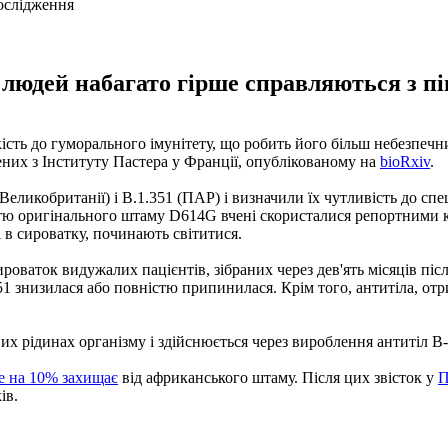
их людей набагато гірше справляються з 
ть до гуморального імунітету, що робить його більш небезпечни
ених з Інституту Пастера у Франції, опублікованому на
bioRxiv
.
Великобританії) і B.1.351 (ПАР) і визначили їх чутливість до сп
істю оригінального штаму D614G вчені скористалися репортними 
 в сироватку, починають світитися.
 сироваток видужалих пацієнтів, зібраних через дев'ять місяців 
351 знизилася або повністю припинилася. Крім того, антитіла, о
их рідинах організму і здійснюється через вироблення антитіл B
е на 10% захищає
від африканського штаму. Після цих звісток у
П
ів.