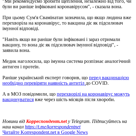
"Ми рекомендуємо зробити щеплення, незалежно від того, чи
були ви раніше інфіковані коронавірусом", - сказала вона.
При цьому Сум'я Свамінатан зазначила, що якщо людина вже
перехворіла на коронавірус, то вакцина діє як підсилювач
імунної відповіді.
"Навіть якщо ви раніше були інфіковані і зараз отримали
вакцину, то вона діє як підсилювач імунної відповіді", -
заявила вона.
Медик наголосила, що імунна система розпізнає аналогічний
антиген і протеїн.
Раніше український експерт говорив, що
перед вакцинацією
необхідно перевіряти наявність антитіл
до COVID.
А в МОЗ повідомили, що
перехворілі на коронавірус можуть
вакцинуватися
вже через шість місяців після хвороби.
Новини від
Корреспондент.net
у Telegram. Підписуйтесь на
наш канал
https://t.me/korrespondentnet
Читайте Korrespondent.net в Google News