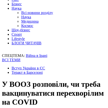
Бізнес
Наука
Всі новини розділу
Наука
Медицина
Космос
Шоу-бізнес
Спорт
Lifestyle
БЛОГИ ЧИТАЧІВ
СПЕЦТЕМА:
Війна в Ірані
ВСІ ТЕМИ
Вступ України в ЄС
Теракт в Барселоні
У ВООЗ розповіли, чи треба
вакцинуватися перехворілим
на COVID