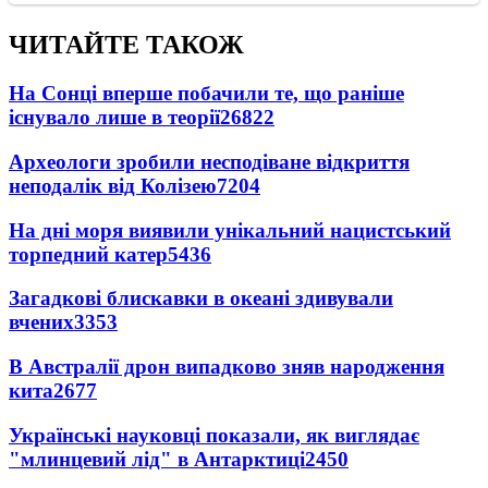
ЧИТАЙТЕ ТАКОЖ
На Сонці вперше побачили те, що раніше
існувало лише в теорії
26822
Археологи зробили несподіване відкриття
неподалік від Колізею
7204
На дні моря виявили унікальний нацистський
торпедний катер
5436
Загадкові блискавки в океані здивували
вчених
3353
В Австралії дрон випадково зняв народження
кита
2677
Українські науковці показали, як виглядає
"млинцевий лід" в Антарктиці
2450