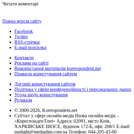
Читати коментарі
Повна версія сайту
Facebook
Twitter
RSS-стрічки
E-mail розсилка
Контакти
Реклама на сайті
Використання матеріалів korrespondent.net
Правила користування сайтом
Договір користування сайтом
Політика у сфері конфіденційності і персональних даних
Угода щодо користування
Редакція
© 2000-2026, Korrespondent.net
Суб'єкт у сфері онлайн-медіа Назва онлайн-медіа –
«КореспонденТ.net» Адреса: 02091, місто Київ,
ХАРКІВСЬКЕ ШОСЕ, будинок 172-Б, офіс 208/1 E-mail:
sunlight@mediadim.com.ua
Телефон: 044-205-43-00