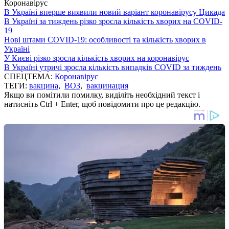
Коронавірус
В Україні вперше виявили новий варіант коронавірусу Цикада
В Україні за тиждень різко зросла кількість хворих на COVID-
19
Нові штами COVID-19: особливості та кількість хворих в
Україні
У Києві різко зросла кількість хворих на коронавірус
В Україні утричі зросла кількість випадків COVID за тиждень
СПЕЦТЕМА:
Коронавірус
ТЕГИ:
вакцина
,
ВОЗ
,
вакцинация
Якщо ви помітили помилку, виділіть необхідний текст і
натисніть Ctrl + Enter, щоб повідомити про це редакцію.