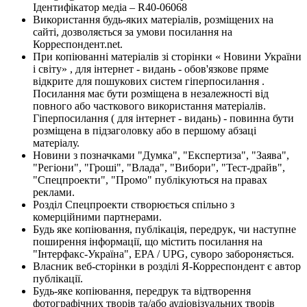
Ідентифікатор медіа – R40-06068
Використання будь-яких матеріалів, розміщених на
сайті, дозволяється за умови посилання на
Корреспондент.net.
При копіюванні матеріалів зі сторінки « Новини України
і світу» , для інтернет - видань - обов'язкове пряме
відкрите для пошукових систем гіперпосилання .
Посилання має бути розміщена в незалежності від
повного або часткового використання матеріалів.
Гіперпосилання ( для інтернет - видань) - повинна бути
розміщена в підзаголовку або в першому абзаці
матеріалу.
Новини з позначками "Думка", "Експертиза", "Заява",
"Регіони", "Гроші", "Влада", "Вибори", "Тест-драйв",
"Спецпроекти", "Промо" публікуються на правах
реклами.
Розділ Спецпроекти створюється спільно з
комерційними партнерами.
Будь яке копіювання, публікація, передрук, чи наступне
поширення інформації, що містить посилання на
"Інтерфакс-Україна", EPA / UPG, суворо забороняється.
Власник веб-сторінки в розділі Я-Корреспондент є автор
публікації.
Будь-яке копіювання, передрук та відтворення
фотографічних творів та/або аудіовізуальних творів