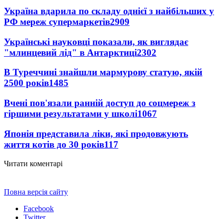
Україна вдарила по складу однієї з найбільших у
РФ мереж супермаркетів
2909
Українські науковці показали, як виглядає
"млинцевий лід" в Антарктиці
2302
В Туреччині знайшли мармурову статую, якій
2500 років
1485
Вчені пов'язали ранній доступ до соцмереж з
гіршими результатами у школі
1067
Японія представила ліки, які продовжують
життя котів до 30 років
117
Читати коментарі
Повна версія сайту
Facebook
Twitter