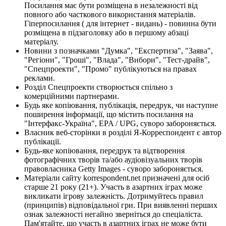
Посилання має бути розміщена в незалежності від
повного або часткового використання матеріалів.
Гіперпосилання ( для інтернет - видань) - повинна бути
розміщена в підзаголовку або в першому абзаці
матеріалу.
Новини з позначками "Думка", "Експертиза", "Заява",
"Регіони", "Гроші", "Влада", "Вибори", "Тест-драйв",
"Спецпроекти", "Промо" публікуються на правах
реклами.
Розділ Спецпроекти створюється спільно з
комерційними партнерами.
Будь яке копіювання, публікація, передрук, чи наступне
поширення інформації, що містить посилання на
"Інтерфакс-Україна", EPA / UPG, суворо забороняється.
Власник веб-сторінки в розділі Я-Корреспондент є автор
публікації.
Будь-яке копіювання, передрук та відтворення
фотографічних творів та/або аудіовізуальних творів
правовласника Getty Images - суворо забороняється.
Матеріали сайту korrespondent.net призначені для осіб
старше 21 року (21+). Участь в азартних іграх може
викликати ігрову залежність. Дотримуйтесь правил
(принципів) відповідальної гри. При виявленні перших
ознак залежності негайно зверніться до спеціаліста.
Пам'ятайте, що участь в азартних іграх не може бути