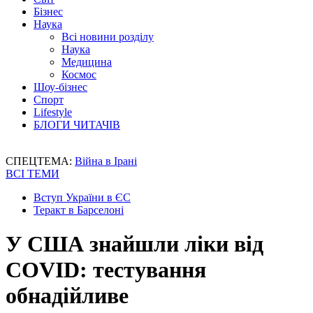
Бізнес
Наука
Всі новини розділу
Наука
Медицина
Космос
Шоу-бізнес
Спорт
Lifestyle
БЛОГИ ЧИТАЧІВ
СПЕЦТЕМА:
Війна в Ірані
ВСІ ТЕМИ
Вступ України в ЄС
Теракт в Барселоні
У США знайшли ліки від
COVID: тестування
обнадійливе