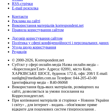
RSS-стрічки
E-mail розсилка
Контакти
Реклама на сайті
Використання матеріалів korrespondent.net
Правила користування сайтом
Договір користування сайтом
Політика у сфері конфіденційності і персональних даних
Угода щодо користування
Редакція
© 2000-2026, Korrespondent.net
Суб'єкт у сфері онлайн-медіа Назва онлайн-медіа –
«КореспонденТ.net» Адреса: 02091, місто Київ,
ХАРКІВСЬКЕ ШОСЕ, будинок 172-Б, офіс 208/1 E-mail:
sunlight@mediadim.com.ua
Телефон: 044-205-43-00
Ідентифікатор медіа – R40-06068
Використання будь-яких матеріалів, розміщених на
сайті, дозволяється за умови посилання на
Корреспондент.net.
При копіюванні матеріалів зі сторінки « Новини України
і світу» , для інтернет - видань - обов'язкове пряме
відкрите для пошукових систем гіперпосилання .