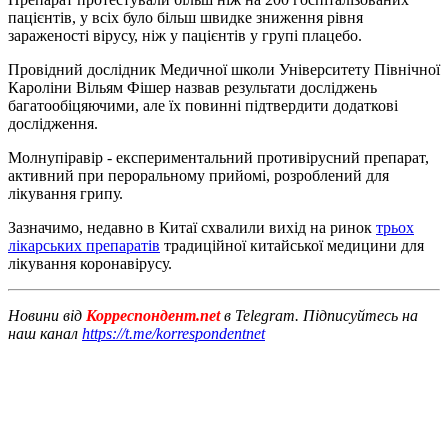
пацієнтів, у всіх було більш швидке зниження рівня
зараженості вірусу, ніж у пацієнтів у групі плацебо.
Провідний дослідник Медичної школи Університету Північної
Кароліни Вільям Фішер назвав результати досліджень
багатообіцяючими, але їх повинні підтвердити додаткові
дослідження.
Молнупіравір - експериментальний противірусний препарат,
активний при пероральному прийомі, розроблений для
лікування грипу.
Зазначимо, недавно в Китаї схвалили вихід на ринок
трьох
лікарських препаратів
традиційної китайської медицини для
лікування коронавірусу.
Новини від
Корреспондент.net
в Telegram. Підписуйтесь на
наш канал
https://t.me/korrespondentnet