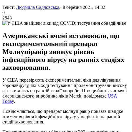
Текст:
Людмила Садловська
, 8 березня 2021, 14:32
0
2543
Американські вчені встановили, що
експериментальний препарат
Молнупіравір знижує рівень
інфекційного вірусу на ранніх стадіях
захворювання.
У США перевіряють експериментальні ліки для лікування
коронавірусу, які в ході тестування продемонстрували високу
ефективність на ранній стадії хвороби. Про це йдеться в заяві
американського виробника ліків Merck, повідомляє
USA
Today
.
Повідомляється, що препарат молнупіравір показав швидке
зниження рівня інфекційного вірусу у пацієнтів на ранній
стадії захворювання.
Препарат протестували більш ніж на 200 госпіталізованих