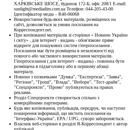
ХАРКІВСЬКЕ ШОСЕ, будинок 172-Б, офіс 208/1 E-mail:
sunlight@mediadim.com.ua
Телефон: 044-205-43-00
Ідентифікатор медіа – R40-06068
Використання будь-яких матеріалів, розміщених на
сайті, дозволяється за умови посилання на
Корреспондент.net.
При копіюванні матеріалів зі сторінки « Новини України
і світу» , для інтернет - видань - обов'язкове пряме
відкрите для пошукових систем гіперпосилання .
Посилання має бути розміщена в незалежності від
повного або часткового використання матеріалів.
Гіперпосилання ( для інтернет - видань) - повинна бути
розміщена в підзаголовку або в першому абзаці
матеріалу.
Новини з позначками "Думка", "Експертиза", "Заява",
"Регіони", "Гроші", "Влада", "Вибори", "Тест-драйв",
"Спецпроекти", "Промо" публікуються на правах
реклами.
Розділ Спецпроекти створюється спільно з
комерційними партнерами.
Будь яке копіювання, публікація, передрук, чи наступне
поширення інформації, що містить посилання на
"Інтерфакс-Україна", EPA / UPG, суворо забороняється.
Власник веб-сторінки в розділі Я-Корреспондент є автор
публікації.