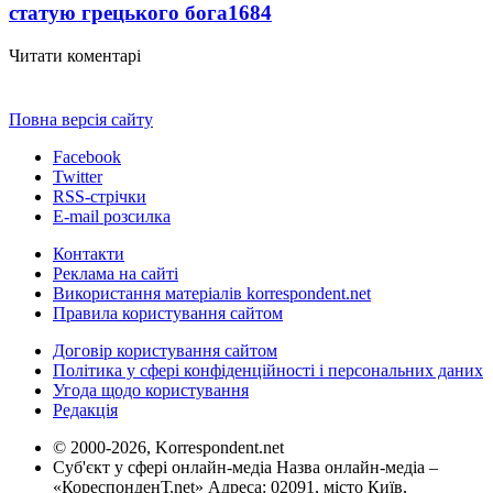
статую грецького бога
1684
Читати коментарі
Повна версія сайту
Facebook
Twitter
RSS-стрічки
E-mail розсилка
Контакти
Реклама на сайті
Використання матеріалів korrespondent.net
Правила користування сайтом
Договір користування сайтом
Політика у сфері конфіденційності і персональних даних
Угода щодо користування
Редакція
© 2000-2026, Korrespondent.net
Суб'єкт у сфері онлайн-медіа Назва онлайн-медіа –
«КореспонденТ.net» Адреса: 02091, місто Київ,