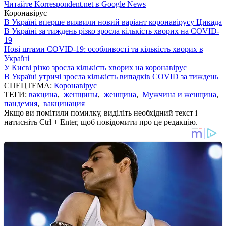
Читайте Korrespondent.net в Google News
Коронавірус
В Україні вперше виявили новий варіант коронавірусу Цикада
В Україні за тиждень різко зросла кількість хворих на COVID-
19
Нові штами COVID-19: особливості та кількість хворих в
Україні
У Києві різко зросла кількість хворих на коронавірус
В Україні утричі зросла кількість випадків COVID за тиждень
СПЕЦТЕМА:
Коронавірус
ТЕГИ:
вакцина
,
женщины
,
женщина
,
Мужчина и женщина
,
пандемия
,
вакцинация
Якщо ви помітили помилку, виділіть необхідний текст і
натисніть Ctrl + Enter, щоб повідомити про це редакцію.