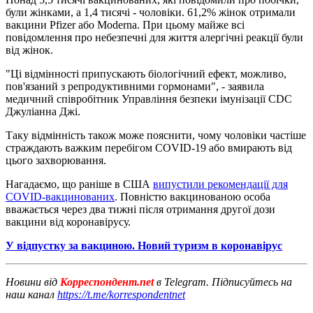
були жінками, а 1,4 тисячі - чоловіки. 61,2% жінок отримали
вакцини Pfizer або Moderna. При цьому майже всі
повідомлення про небезпечні для життя алергічні реакції були
від жінок.
"Ці відмінності припускають біологічний ефект, можливо,
пов'язаний з репродуктивними гормонами", - заявила
медичний співробітник Управління безпеки імунізації CDC
Джуліанна Джі.
Таку відмінність також може пояснити, чому чоловіки частіше
страждають важким перебігом COVID-19 або вмирають від
цього захворювання.
Нагадаємо, що раніше в США
випустили рекомендації для
COVID-вакцинованих
. Повністю вакцинованою особа
вважається через два тижні після отримання другої дози
вакцини від коронавірусу.
У відпустку за вакциною. Новий туризм в коронавірус
Новини від
Корреспондент.net
в Telegram. Підписуйтесь на
наш канал
https://t.me/korrespondentnet