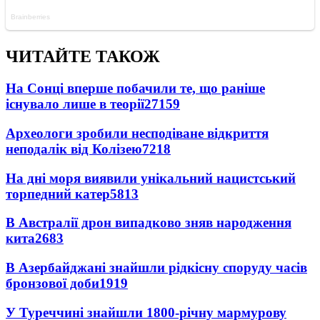
ЧИТАЙТЕ ТАКОЖ
На Сонці вперше побачили те, що раніше
існувало лише в теорії
27159
Археологи зробили несподіване відкриття
неподалік від Колізею
7218
На дні моря виявили унікальний нацистський
торпедний катер
5813
В Австралії дрон випадково зняв народження
кита
2683
В Азербайджані знайшли рідкісну споруду часів
бронзової доби
1919
У Туреччині знайшли 1800-річну мармурову