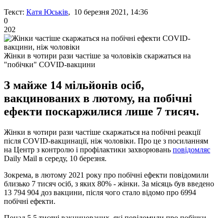
Текст:
Катя Юськів
, 10 березня 2021, 14:36
0
202
Жінки в чотири рази частіше за чоловіків скаржаться на
"побічки" COVID-вакцини
З майже 14 мільйонів осіб,
вакцинованих в лютому, на побічні
ефекти поскаржилися лише 7 тисяч.
Жінки в чотири рази частіше скаржаться на побічні реакції
після COVID-вакцинації, ніж чоловіки. Про це з посиланням
на Центр з контролю і профілактики захворювань
повідомляє
Daily Mail в середу, 10 березня.
Зокрема, в лютому 2021 року про побічні ефекти повідомили
близько 7 тисяч осіб, з яких 80% - жінки. За місяць був введено
13 794 904 доз вакцини, після чого стало відомо про 6994
побічні ефекти.
Понад 5,5 тисячі вакцинованих, які повідомили про побічки,