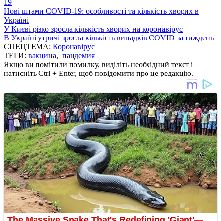
19
Нові штами COVID-19: особливості та кількість хворих в
Україні
У Києві різко зросла кількість хворих на коронавірус
В Україні утричі зросла кількість випадків COVID за тиждень
СПЕЦТЕМА:
Коронавірус
ТЕГИ:
вакцина
,
пандемия
Якщо ви помітили помилку, виділіть необхідний текст і
натисніть Ctrl + Enter, щоб повідомити про це редакцію.