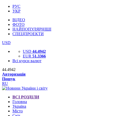
РУС
УКР
ВІДЕО
ФОТО
НАЙПОПУЛЯРНІШІ
СПЕЦПРОЕКТИ
USD
USD
44.4942
EUR
51.3366
Всі курси валют
44.4942
Авторизація
Пошук
RU
ВСІ РОЗДІЛИ
Головна
Україна
Місто
Світ