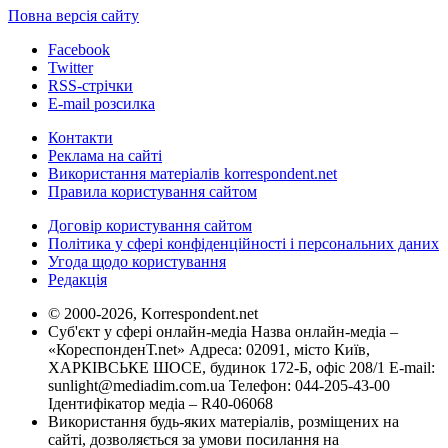
Повна версія сайту
Facebook
Twitter
RSS-стрічки
E-mail розсилка
Контакти
Реклама на сайті
Використання матеріалів korrespondent.net
Правила користування сайтом
Договір користування сайтом
Політика у сфері конфіденційності і персональних даних
Угода щодо користування
Редакція
© 2000-2026, Korrespondent.net
Суб'єкт у сфері онлайн-медіа Назва онлайн-медіа –
«КореспонденТ.net» Адреса: 02091, місто Київ,
ХАРКІВСЬКЕ ШОСЕ, будинок 172-Б, офіс 208/1 E-mail:
sunlight@mediadim.com.ua
Телефон: 044-205-43-00
Ідентифікатор медіа – R40-06068
Використання будь-яких матеріалів, розміщених на
сайті, дозволяється за умови посилання на