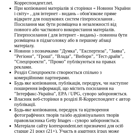
Корреспондент.net.
При копіюванні матеріалів зі сторінки « Новини України
і світу» , для інтернет - видань - обов'язкове пряме
відкрите для пошукових систем гіперпосилання .
Посилання має бути розміщена в незалежності від
повного або часткового використання матеріалів.
Гіперпосилання ( для інтернет - видань) - повинна бути
розміщена в підзаголовку або в першому абзаці
матеріалу.
Новини з позначками "Думка", "Експертиза", "Заява",
"Регіони", "Гроші", "Влада", "Вибори", "Тест-драйв",
"Спецпроекти", "Промо" публікуються на правах
реклами.
Розділ Спецпроекти створюється спільно з
комерційними партнерами.
Будь яке копіювання, публікація, передрук, чи наступне
поширення інформації, що містить посилання на
"Інтерфакс-Україна", EPA / UPG, суворо забороняється.
Власник веб-сторінки в розділі Я-Корреспондент є автор
публікації.
Будь-яке копіювання, передрук та відтворення
фотографічних творів та/або аудіовізуальних творів
правовласника Getty Images - суворо забороняється.
Матеріали сайту korrespondent.net призначені для осіб
старше 21 року (21+). Участь в азартних іграх може