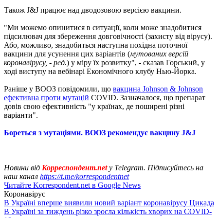
Також J&J працює над дводозовою версією вакцини.
"Ми можемо опинитися в ситуації, коли може знадобитися
підсилювач для збереження довговічності (захисту від вірусу).
Або, можливо, знадобиться наступна похідна поточної
вакцини для усунення цих варіантів (
мутованих версій
коронавірусу, - ред.
) у міру їх розвитку", - сказав Горський, у
ході виступу на вебінарі Економічного клубу Нью-Йорка.
Раніше у ВООЗ повідомили, що
вакцина Johnson & Johnson
ефективна проти мутацій
COVID. Зазначалося, що препарат
довів свою ефективність "у країнах, де поширені різні
варіанти".
Бореться з мутаціями. ВООЗ рекомендує вакцину J&J
Новини від
Корреспондент.net
у Telegram. Підписуйтесь на
наш канал
https://t.me/korrespondentnet
Читайте Korrespondent.net в Google News
Коронавірус
В Україні вперше виявили новий варіант коронавірусу Цикада
В Україні за тиждень різко зросла кількість хворих на COVID-