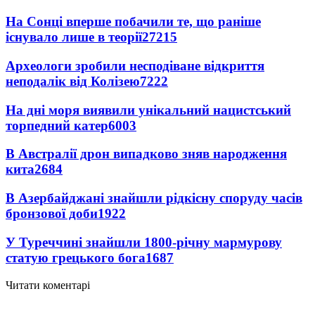
На Сонці вперше побачили те, що раніше
існувало лише в теорії
27215
Археологи зробили несподіване відкриття
неподалік від Колізею
7222
На дні моря виявили унікальний нацистський
торпедний катер
6003
В Австралії дрон випадково зняв народження
кита
2684
В Азербайджані знайшли рідкісну споруду часів
бронзової доби
1922
У Туреччині знайшли 1800-річну мармурову
статую грецького бога
1687
Читати коментарі