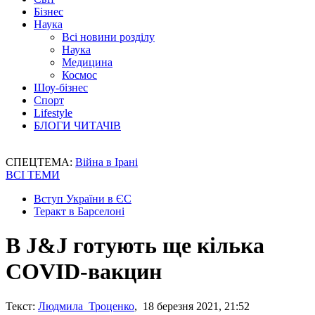
Бізнес
Наука
Всі новини розділу
Наука
Медицина
Космос
Шоу-бізнес
Спорт
Lifestyle
БЛОГИ ЧИТАЧІВ
СПЕЦТЕМА:
Війна в Ірані
ВСІ ТЕМИ
Вступ України в ЄС
Теракт в Барселоні
В J&J готують ще кілька
COVID-вакцин
Текст:
Людмила Троценко
, 18 березня 2021, 21:52