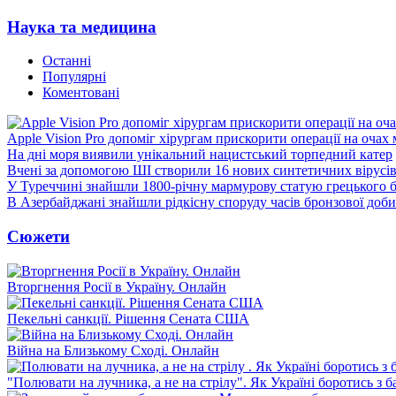
Наука та медицина
Останні
Популярні
Коментовані
Apple Vision Pro допоміг хірургам прискорити операції на очах
На дні моря виявили унікальний нацистський торпедний катер
Вчені за допомогою ШІ створили 16 нових синтетичних вірусі
У Туреччині знайшли 1800-річну мармурову статую грецького 
В Азербайджані знайшли рідкісну споруду часів бронзової доби
Сюжети
Вторгнення Росії в Україну. Онлайн
Пекельні санкції. Рішення Сената США
Війна на Близькому Сході. Онлайн
"Полювати на лучника, а не на стрілу". Як Україні боротись з 