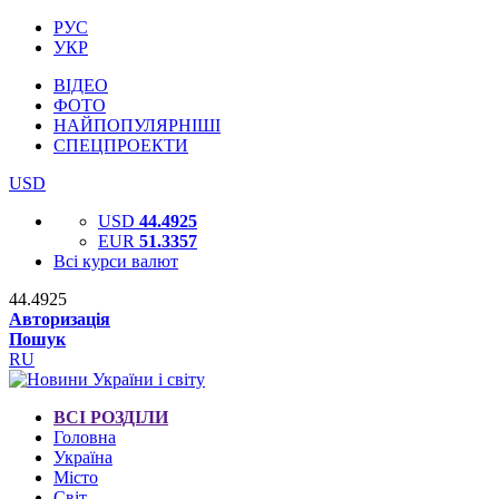
РУС
УКР
ВІДЕО
ФОТО
НАЙПОПУЛЯРНІШІ
СПЕЦПРОЕКТИ
USD
USD
44.4925
EUR
51.3357
Всі курси валют
44.4925
Авторизація
Пошук
RU
ВСІ РОЗДІЛИ
Головна
Україна
Місто
Світ