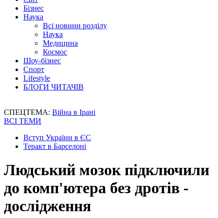
Бізнес
Наука
Всі новини розділу
Наука
Медицина
Космос
Шоу-бізнес
Спорт
Lifestyle
БЛОГИ ЧИТАЧІВ
СПЕЦТЕМА:
Війна в Ірані
ВСІ ТЕМИ
Вступ України в ЄС
Теракт в Барселоні
Людський мозок підключили
до комп'ютера без дротів -
дослідження