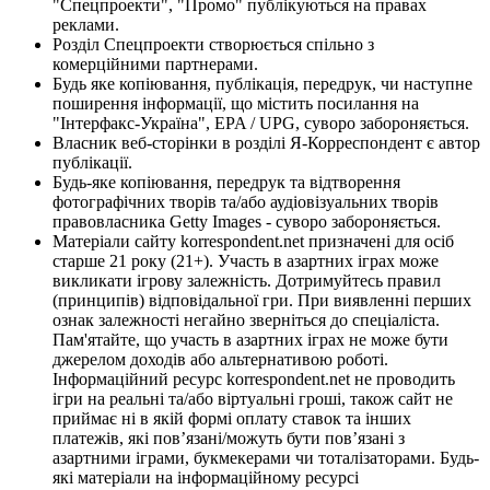
"Спецпроекти", "Промо" публікуються на правах
реклами.
Розділ Спецпроекти створюється спільно з
комерційними партнерами.
Будь яке копіювання, публікація, передрук, чи наступне
поширення інформації, що містить посилання на
"Інтерфакс-Україна", EPA / UPG, суворо забороняється.
Власник веб-сторінки в розділі Я-Корреспондент є автор
публікації.
Будь-яке копіювання, передрук та відтворення
фотографічних творів та/або аудіовізуальних творів
правовласника Getty Images - суворо забороняється.
Матеріали сайту korrespondent.net призначені для осіб
старше 21 року (21+). Участь в азартних іграх може
викликати ігрову залежність. Дотримуйтесь правил
(принципів) відповідальної гри. При виявленні перших
ознак залежності негайно зверніться до спеціаліста.
Пам'ятайте, що участь в азартних іграх не може бути
джерелом доходів або альтернативою роботі.
Інформаційний ресурс korrespondent.net не проводить
ігри на реальні та/або віртуальні гроші, також сайт не
приймає ні в якій формі оплату ставок та інших
платежів, які пов’язані/можуть бути пов’язані з
азартними іграми, букмекерами чи тоталізаторами. Будь-
які матеріали на інформаційному ресурсі