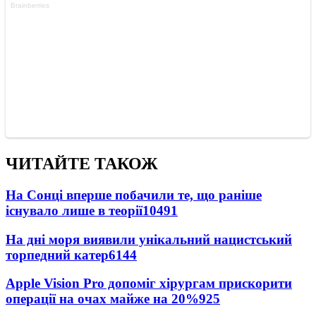
ЧИТАЙТЕ ТАКОЖ
На Сонці вперше побачили те, що раніше
існувало лише в теорії
10491
На дні моря виявили унікальний нацистський
торпедний катер
6144
Apple Vision Pro допоміг хірургам прискорити
операції на очах майже на 20%
925