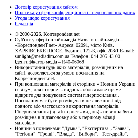
Договір користування сайтом
Політика у сфері конфіденційності і персональних даних
Угода щодо користування
Редакція
© 2000-2026, Korrespondent.net
Суб'єкт у сфері онлайн-медіа Назва онлайн-медіа –
«КореспонденТ.net» Адреса: 02091, місто Київ,
ХАРКІВСЬКЕ ШОСЕ, будинок 172-Б, офіс 208/1 E-mail:
sunlight@mediadim.com.ua
Телефон: 044-205-43-00
Ідентифікатор медіа – R40-06068
Використання будь-яких матеріалів, розміщених на
сайті, дозволяється за умови посилання на
Корреспондент.net.
При копіюванні матеріалів зі сторінки « Новини України
і світу» , для інтернет - видань - обов'язкове пряме
відкрите для пошукових систем гіперпосилання .
Посилання має бути розміщена в незалежності від
повного або часткового використання матеріалів.
Гіперпосилання ( для інтернет - видань) - повинна бути
розміщена в підзаголовку або в першому абзаці
матеріалу.
Новини з позначками "Думка", "Експертиза", "Заява",
"Регіони", "Гроші", "Влада", "Вибори", "Тест-драйв",