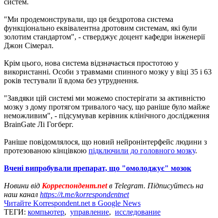
систем.
"Ми продемонстрували, що ця бездротова система
функціонально еквівалентна дротовим системам, які були
золотим стандартом", - стверджує доцент кафедри інженерії
Джон Сімерал.
Крім цього, нова система відзначається простотою у
використанні. Особи з травмами спинного мозку у віці 35 і 63
років тестували її вдома без утруднення.
"Завдяки цій системі ми можемо спостерігати за активністю
мозку з дому протягом тривалого часу, що раніше було майже
неможливим", - підсумував керівник клінічного дослідження
BrainGate Лі Гогберг.
Раніше повідомлялося, що новий нейронінтерфейс людини з
протезованою кінцівкою
підключили до головного мозку
.
Вчені випробували препарат, що "омолоджує" мозок
Новини від
Корреспондент.net
в Telegram. Підписуйтесь на
наш канал
https://t.me/korrespondentnet
Читайте Korrespondent.net в Google News
ТЕГИ:
компьютер
,
управление
,
исследование