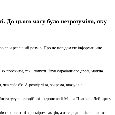
і. До цього часу було незрозуміло, яку
ро свій реальний розмір. Про це повідомляє інформаційне
а як побачити, так і почути. Звук барабанного дробу можна
ка себе б'є. А розмір тіла, зокрема, вказує на
з Інституту еволюційної антропології Макса Планка в Лейпцигу,
в не пов'язані з розміром самців, а от середня пікова частота