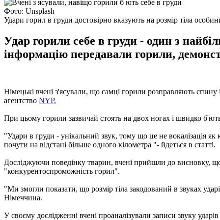
Фото: Unsplash
Удари горил в груди достовірно вказують на розмір тіла особин
Удар горили себе в груди - один з найбі
інформацію передавали горили, демонст
Німецькі вчені з'ясували, що самці горили розправляють спину
агентство
NYP.
При цьому горили зазвичай стоять на двох ногах і швидко б'ют
"Удари в груди - унікальний звук, тому що це не вокалізація як
почути на відстані більше одного кілометра "- йдеться в статті.
Досліджуючи поведінку тварин, вчені прийшли до висновку, що уд
"конкурентоспроможність горил".
"Ми змогли показати, що розмір тіла закодований в звуках удар
Німеччина.
У своєму дослідженні вчені проаналізували записи звуку ударів в