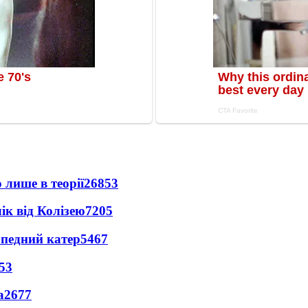
 лише в теорії
26853
ік від Колізею
7205
рпедний катер
5467
53
а
2677