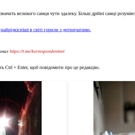
значить великого самця чути здалеку. Більш дрібні самці розумі
и
найрідкісніші в світі горили з дитинчатами.
канал
https://t.me/korrespondentnet
ь Ctrl + Enter, щоб повідомити про це редакцію.