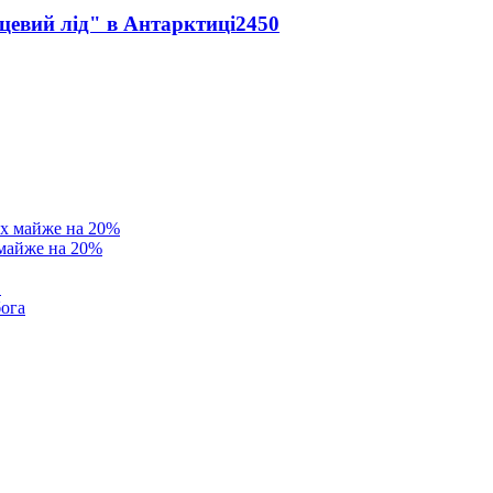
цевий лід" в Антарктиці
2450
 майже на 20%
в
бога