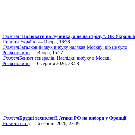
Сюжет
"Полювати на лучника, а не на стрілу". Як Україні 
Новини України
— Вчора, 16:36
Сюжет
Загадковий звук вибуху налякав Москву: що це було
Росія новини
— Вчора, 15:27
Сюжет
Бенкет генералів. Наслідки вибуху в Москві
Росія новини
— 6 серпня 2026, 23:58
Сюжет
Брудні технології. Атаки РФ на вибори у Франції
Новини світу
— 6 серпня 2026, 23:39