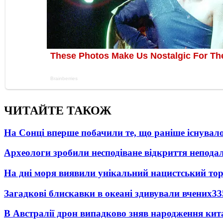
ЧИТАЙТЕ ТАКОЖ
На Сонці вперше побачили те, що раніше існувало
Археологи зробили несподіване відкриття неподал
На дні моря виявили унікальний нацистський то
Загадкові блискавки в океані здивували вчених
33
В Австралії дрон випадково зняв народження кит