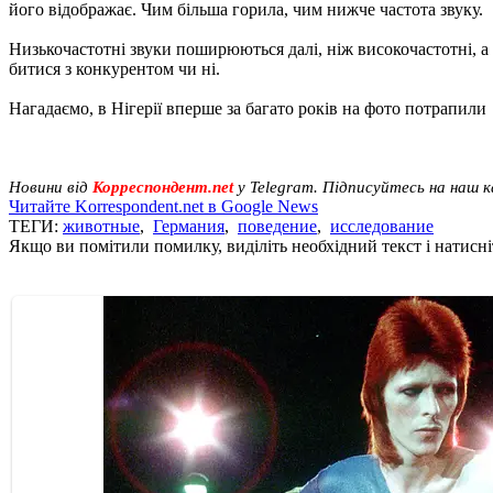
його відображає. Чим більша горила, чим нижче частота звуку.
Низькочастотні звуки поширюються далі, ніж високочастотні, а 
битися з конкурентом чи ні.
Нагадаємо, в Нігерії вперше за багато років на фото потрапил
Новини від
Корреспондент.net
у Telegram. Підписуйтесь на наш 
Читайте Korrespondent.net в Google News
ТЕГИ:
животные
,
Германия
,
поведение
,
исследование
Якщо ви помітили помилку, виділіть необхідний текст і натисніт