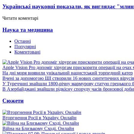
Українські науковці показали, як виглядає "млин
Читати коментарі
Наука та медицина
Останні
Популярні
Коментовані
Apple Vision Pro допоміг хірургам прискорити операції на очах
На дні моря виявили унікальний нацистський торпедний катер
Вчені за допомогою ШІ створили 16 нових синтетичних вірусі
У Туреччині знайшли 1800-річну мармурову статую грецького 
В Азербайджані знайшли рідкісну споруду часів бронзової доби
Сюжети
Вторгнення Росії в Україну. Онлайн
Війна на Близькому Сході. Онлайн