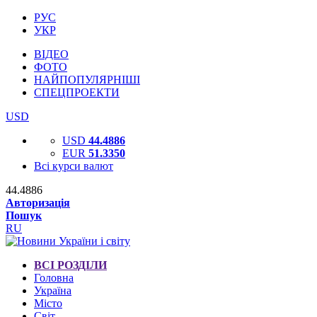
РУС
УКР
ВІДЕО
ФОТО
НАЙПОПУЛЯРНІШІ
СПЕЦПРОЕКТИ
USD
USD
44.4886
EUR
51.3350
Всі курси валют
44.4886
Авторизація
Пошук
RU
ВСІ РОЗДІЛИ
Головна
Україна
Місто
Світ