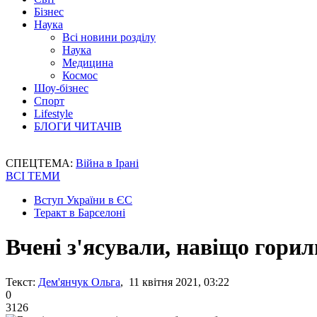
Бізнес
Наука
Всі новини розділу
Наука
Медицина
Космос
Шоу-бізнес
Спорт
Lifestyle
БЛОГИ ЧИТАЧІВ
СПЕЦТЕМА:
Війна в Ірані
ВСІ ТЕМИ
Вступ України в ЄС
Теракт в Барселоні
Вчені з'ясували, навіщо горил
Текст:
Дем'янчук Ольга
, 11 квітня 2021, 03:22
0
3126