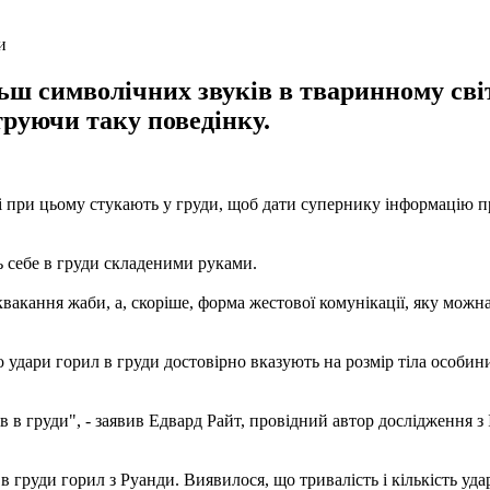
и
льш символічних звуків в тваринному світ
руючи таку поведінку.
 і при цьому стукають у груди, щоб дати супернику інформацію п
ь себе в груди складеними руками.
 квакання жаби, а, скоріше, форма жестової комунікації, яку можн
ари горил в груди достовірно вказують на розмір тіла особини, я
ів в груди", - заявив Едвард Райт, провідний автор дослідження 
 груди горил з Руанди. Виявилося, що тривалість і кількість ударі