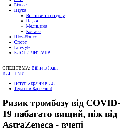
Бізнес
Наука
Всі новини розділу
Наука
Медицина
Космос
Шоу-бізнес
Спорт
Lifestyle
БЛОГИ ЧИТАЧІВ
СПЕЦТЕМА:
Війна в Ірані
ВСІ ТЕМИ
Вступ України в ЄС
Теракт в Барселоні
Ризик тромбозу від COVID-
19 набагато вищий, ніж від
AstraZeneca - вчені