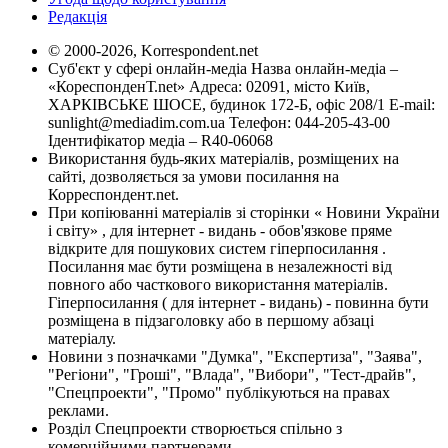
Редакція
© 2000-2026, Korrespondent.net
Суб'єкт у сфері онлайн-медіа Назва онлайн-медіа –
«КореспонденТ.net» Адреса: 02091, місто Київ,
ХАРКІВСЬКЕ ШОСЕ, будинок 172-Б, офіс 208/1 E-mail:
sunlight@mediadim.com.ua
Телефон: 044-205-43-00
Ідентифікатор медіа – R40-06068
Використання будь-яких матеріалів, розміщених на
сайті, дозволяється за умови посилання на
Корреспондент.net.
При копіюванні матеріалів зі сторінки « Новини України
і світу» , для інтернет - видань - обов'язкове пряме
відкрите для пошукових систем гіперпосилання .
Посилання має бути розміщена в незалежності від
повного або часткового використання матеріалів.
Гіперпосилання ( для інтернет - видань) - повинна бути
розміщена в підзаголовку або в першому абзаці
матеріалу.
Новини з позначками "Думка", "Експертиза", "Заява",
"Регіони", "Гроші", "Влада", "Вибори", "Тест-драйв",
"Спецпроекти", "Промо" публікуються на правах
реклами.
Розділ Спецпроекти створюється спільно з
комерційними партнерами.