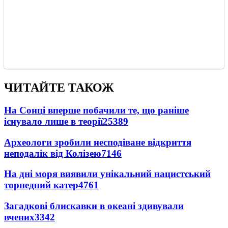
ЧИТАЙТЕ ТАКОЖ
На Сонці вперше побачили те, що раніше
існувало лише в теорії
25389
Археологи зробили несподіване відкриття
неподалік від Колізею
7146
На дні моря виявили унікальний нацистський
торпедний катер
4761
Загадкові блискавки в океані здивували
вчених
3342