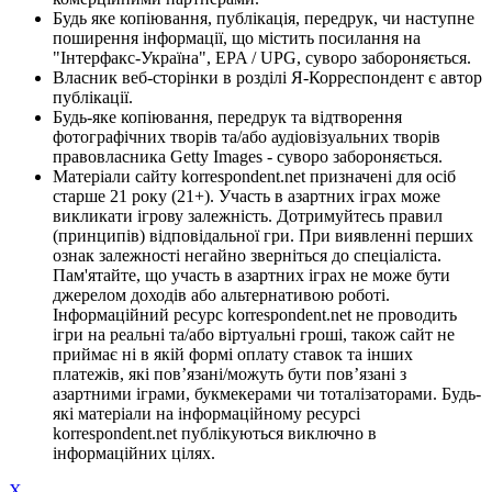
Будь яке копіювання, публікація, передрук, чи наступне
поширення інформації, що містить посилання на
"Інтерфакс-Україна", EPA / UPG, суворо забороняється.
Власник веб-сторінки в розділі Я-Корреспондент є автор
публікації.
Будь-яке копіювання, передрук та відтворення
фотографічних творів та/або аудіовізуальних творів
правовласника Getty Images - суворо забороняється.
Матеріали сайту korrespondent.net призначені для осіб
старше 21 року (21+). Участь в азартних іграх може
викликати ігрову залежність. Дотримуйтесь правил
(принципів) відповідальної гри. При виявленні перших
ознак залежності негайно зверніться до спеціаліста.
Пам'ятайте, що участь в азартних іграх не може бути
джерелом доходів або альтернативою роботі.
Інформаційний ресурс korrespondent.net не проводить
ігри на реальні та/або віртуальні гроші, також сайт не
приймає ні в якій формі оплату ставок та інших
платежів, які пов’язані/можуть бути пов’язані з
азартними іграми, букмекерами чи тоталізаторами. Будь-
які матеріали на інформаційному ресурсі
korrespondent.net публікуються виключно в
інформаційних цілях.
X