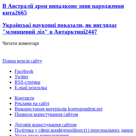
В Австралії дрон випадково зняв народження
кита
2665
Українські науковці показали, як виглядає
"млинцевий лід" в Антарктиці
2447
Читати коментарі
Повна версія сайту
Facebook
Twitter
RSS-стрічки
E-mail розсилка
Контакти
Реклама на сайті
Використання матеріалів korrespondent.net
Правила користування сайтом
Договір користування сайтом
Політика у сфері конфіденційності і персональних даних
Угода щодо користування