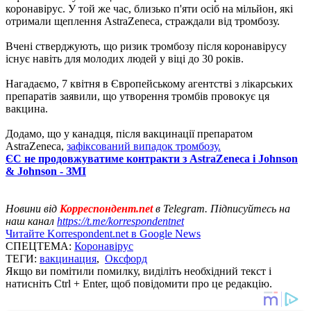
коронавірус. У той же час, близько п'яти осіб на мільйон, які
отримали щеплення AstraZeneca, страждали від тромбозу.
Вчені стверджують, що ризик тромбозу після коронавірусу
існує навіть для молодих людей у ​​віці до 30 років.
Нагадаємо, 7 квітня в Європейському агентстві з лікарських
препаратів заявили, що утворення тромбів провокує ця
вакцина.
Додамо, що у канадця, після вакцинації препаратом
AstraZeneca,
зафіксований випадок тромбозу.
ЄС не продовжуватиме контракти з AstraZeneca і Johnson
& Johnson - ЗМІ
Новини від
Корреспондент.net
в Telegram. Підписуйтесь на
наш канал
https://t.me/korrespondentnet
Читайте Korrespondent.net в Google News
СПЕЦТЕМА:
Коронавірус
ТЕГИ:
вакцинация
,
Оксфорд
Якщо ви помітили помилку, виділіть необхідний текст і
натисніть Ctrl + Enter, щоб повідомити про це редакцію.