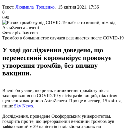
Текст:
Людмила Троценко
, 15 квітня 2021, 17:36
0
690
Фото: pixabay.com
Тромбоз в большинстве случаев развивается после COVID-19
У ході дослідження доведено, що
перенесений коронавірус провокує
утворення тромбів, без впливу
вакцини.
Вчені з'ясували, що ризик виникнення тромбозу після
захворювання на COVID-19 у вісім разів вищий, ніж після
щеплення вакциною AstraZeneca. Про це в четвер, 15 квітня,
пише
Sky News
.
Дослідження, проведене Оксфордським університетом,
говорить про те, що церебральний венозний тромбоз був
зафіксований у 39 пацієнтів із мільйона хворих на