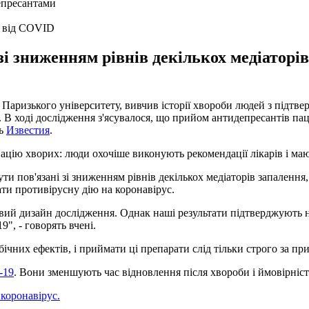
ь від COVID
і зниженням рівнів декількох медіаторів 
 з Паризького університету, вивчив історії хвороби людей з підт
ії. В ході дослідження з'ясувалося, що прийом антидепресантів
ть
Известия
.
ацію хворих: люди охочіше виконують рекомендації лікарів і ма
и пов'язані зі зниженням рівнів декількох медіаторів запалення, 
ати противірусну дію на коронавірус.
довий дизайн дослідження. Однак наші результати підтверджують
", - говорять вчені.
чних ефектів, і приймати ці препарати слід тільки строго за пр
-19
. Вони зменшують час відновлення після хвороби і ймовірніст
 коронавірус.