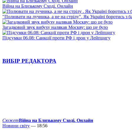
Війна на Близькому Сході. Онлайн
"Полювати на лучника, а не на стрілу". Як Україні боротись з 
Загадковий звук вибуху налякав Москву: що це було
Підсумки 06.08: Санкції проти РФ і дрон у Лейпцигу
ВИБІР РЕДАКТОРА
Сюжет
Війна на Близькому Сході. Онлайн
Новини світу
— 18:56