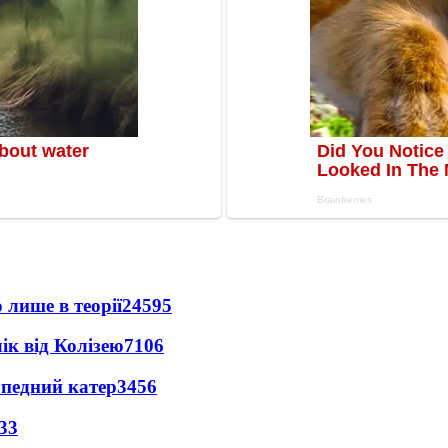
 лише в теорії
24595
ік від Колізею
7106
рпедний катер
3456
33