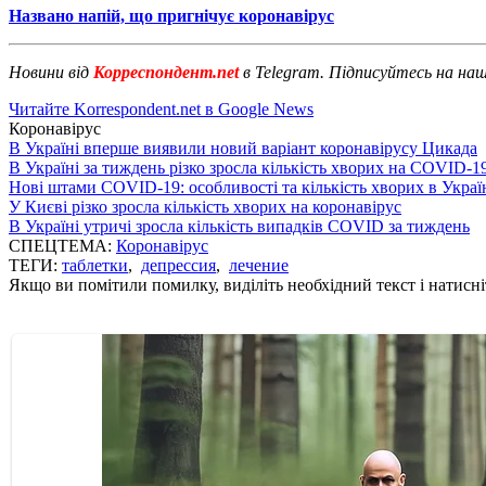
Названо напій, що пригнічує коронавірус
Новини від
Корреспондент.net
в Telegram. Підписуйтесь на на
Читайте Korrespondent.net в Google News
Коронавірус
В Україні вперше виявили новий варіант коронавірусу Цикада
В Україні за тиждень різко зросла кількість хворих на COVID-1
Нові штами COVID-19: особливості та кількість хворих в Украї
У Києві різко зросла кількість хворих на коронавірус
В Україні утричі зросла кількість випадків COVID за тиждень
СПЕЦТЕМА:
Коронавірус
ТЕГИ:
таблетки
,
депрессия
,
лечение
Якщо ви помітили помилку, виділіть необхідний текст і натисніт