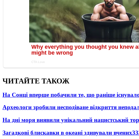
ЧИТАЙТЕ ТАКОЖ
На Сонці вперше побачили те, що раніше існувало
Археологи зробили несподіване відкриття неподал
На дні моря виявили унікальний нацистський то
Загадкові блискавки в океані здивували вчених
33