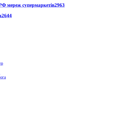
 РФ мереж супермаркетів
2963
а
2644
в
бога