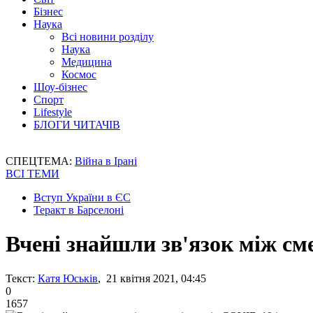
Бізнес
Наука
Всі новини розділу
Наука
Медицина
Космос
Шоу-бізнес
Спорт
Lifestyle
БЛОГИ ЧИТАЧІВ
СПЕЦТЕМА:
Війна в Ірані
ВСІ ТЕМИ
Вступ України в ЄС
Теракт в Барселоні
Вчені знайшли зв'язок між см
Текст:
Катя Юськів
, 21 квітня 2021, 04:45
0
1657