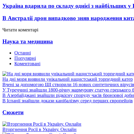
Україна вдарила по складу однієї з найбільших у
В Австралії дрон випадково зняв народження кит
Читати коментарі
Наука та медицина
Останні
Популярні
Коментовані
На дні моря виявили унікальний нацистський торпедний катер
Вчені за допомогою ШІ створили 16 нових синтетичних вірусі
У Туреччині знайшли 1800-річну мармурову статую грецького 
В Азербайджані знайшли рідкісну споруду часів бронзової доби
В Іспанії знайшли докази канібалізму серед перших європейців
Сюжети
Вторгнення Росії в Україну. Онлайн