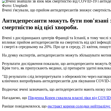
Фото: Unsplash
Вчені з'ясували, що прийом антидепресантів знижує смертніст
Антидепресанти можуть бути пов'язані з
смертністю від цієї хвороби.
Вчені з дослідницьких центрів Франції та Іспанії, в тому числі
впливає прийом антидепресантів на смертність від цієї інфекц
і смерті в середньому на 20%. Про це в середу, 21 квітня, пишу
На думку експертів, антидепресанти можуть збільшувати мотив
Результати дослідження показали, що антидепресанти можуть бут
Крім того, як припускають медики, ці препарати здатні виклик
"Ці результати слід інтерпретувати з обережністю через нагля
клінічних випробувань антидепресантів для лікування COVID-19
Водночас вчені зазначають, що антидепресанти мають низку побі
Нагадаємо, що
Південна Корея схвалила власні ліки від COVID
Раніше повідомлялося, що
екстракт кореня солодки нейтралізує