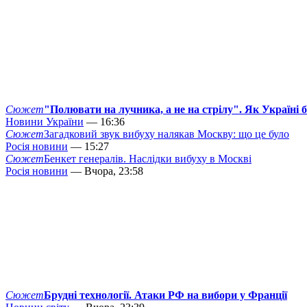
Сюжет
"Полювати на лучника, а не на стрілу". Як Україні 
Новини України
— 16:36
Сюжет
Загадковий звук вибуху налякав Москву: що це було
Росія новини
— 15:27
Сюжет
Бенкет генералів. Наслідки вибуху в Москві
Росія новини
— Вчора, 23:58
Сюжет
Брудні технології. Атаки РФ на вибори у Франції