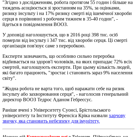
"Згідно з дослідженням, робота протягом 55 годин і більше на
тиждень асоціюється зі зростанням на 35%, за оцінками,
ризику інсульту і на 17% ризику смерті від ішемічної хвороби
серця в порівнянні з робочим тижнем в 35-40 годин", -
йдеться в повідомлення ВООЗ.
У доповіді наголошується, що в 2016 році 398 тис. осіб
померли від інсульту і 347 тис. від хвороби серця. Ці смерті
організація пов'язує саме з переробкою.
Експерти зазначають, що особливо сильно переробка
відбивається на здоров'ї чоловіків, на яких припадає 72% всіх
смертей, наголошують експерти. При цьому кількість людей,
які багато працюють, "зростає і становить зараз 9% населення
світу".
"Жодна робота не варта того, щоб наражати себе на ризик
інсульту або захворювання серця", - наголосив генеральний
директор ВООЗ Тедрос Аданом Гебреєсус.
Раніше вчені з Університету Суонсі, Брістольського
університету та Інституту Френсіса Кріка назвали
харчову
звичку, яка становить небезпеку для імунітету.
Новини від
Корреспондент.net
в Telegram. Підписуйтесь на