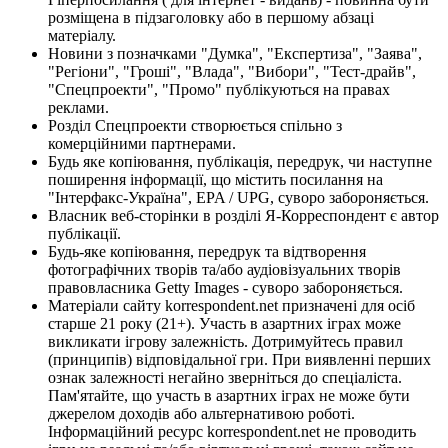
розміщена в підзаголовку або в першому абзаці
матеріалу.
Новини з позначками "Думка", "Експертиза", "Заява",
"Регіони", "Гроші", "Влада", "Вибори", "Тест-драйв",
"Спецпроекти", "Промо" публікуються на правах
реклами.
Розділ Спецпроекти створюється спільно з
комерційними партнерами.
Будь яке копіювання, публікація, передрук, чи наступне
поширення інформації, що містить посилання на
"Інтерфакс-Україна", EPA / UPG, суворо забороняється.
Власник веб-сторінки в розділі Я-Корреспондент є автор
публікації.
Будь-яке копіювання, передрук та відтворення
фотографічних творів та/або аудіовізуальних творів
правовласника Getty Images - суворо забороняється.
Матеріали сайту korrespondent.net призначені для осіб
старше 21 року (21+). Участь в азартних іграх може
викликати ігрову залежність. Дотримуйтесь правил
(принципів) відповідальної гри. При виявленні перших
ознак залежності негайно зверніться до спеціаліста.
Пам'ятайте, що участь в азартних іграх не може бути
джерелом доходів або альтернативою роботі.
Інформаційний ресурс korrespondent.net не проводить