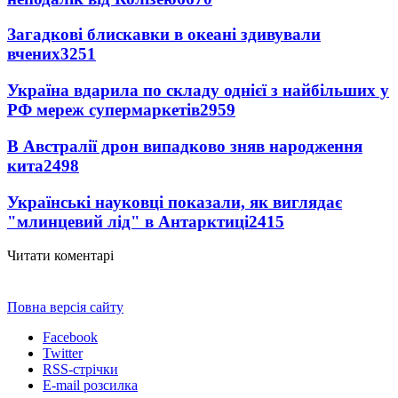
Загадкові блискавки в океані здивували
вчених
3251
Україна вдарила по складу однієї з найбільших у
РФ мереж супермаркетів
2959
В Австралії дрон випадково зняв народження
кита
2498
Українські науковці показали, як виглядає
"млинцевий лід" в Антарктиці
2415
Читати коментарі
Повна версія сайту
Facebook
Twitter
RSS-стрічки
E-mail розсилка