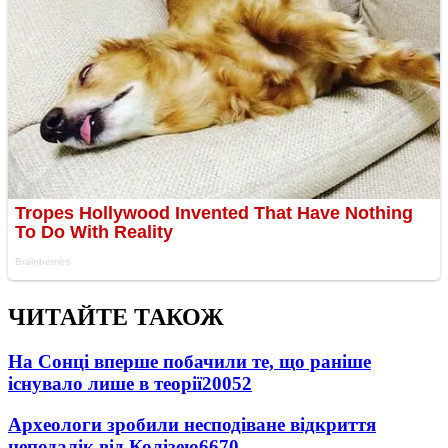
ЧИТАЙТЕ ТАКОЖ
На Сонці вперше побачили те, що раніше
існувало лише в теорії
20052
Археологи зробили несподіване відкриття
неподалік від Колізею
6670