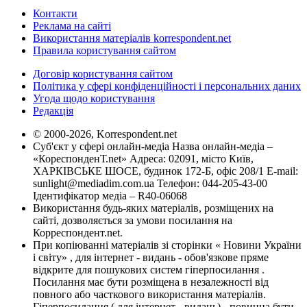
Контакти
Реклама на сайті
Використання матеріалів korrespondent.net
Правила користування сайтом
Договір користування сайтом
Політика у сфері конфіденційності і персональних даних
Угода щодо користування
Редакція
© 2000-2026, Korrespondent.net
Суб'єкт у сфері онлайн-медіа Назва онлайн-медіа –
«КореспонденТ.net» Адреса: 02091, місто Київ,
ХАРКІВСЬКЕ ШОСЕ, будинок 172-Б, офіс 208/1 E-mail:
sunlight@mediadim.com.ua
Телефон: 044-205-43-00
Ідентифікатор медіа – R40-06068
Використання будь-яких матеріалів, розміщених на
сайті, дозволяється за умови посилання на
Корреспондент.net.
При копіюванні матеріалів зі сторінки « Новини України
і світу» , для інтернет - видань - обов'язкове пряме
відкрите для пошукових систем гіперпосилання .
Посилання має бути розміщена в незалежності від
повного або часткового використання матеріалів.
Гіперпосилання ( для інтернет - видань) - повинна бути