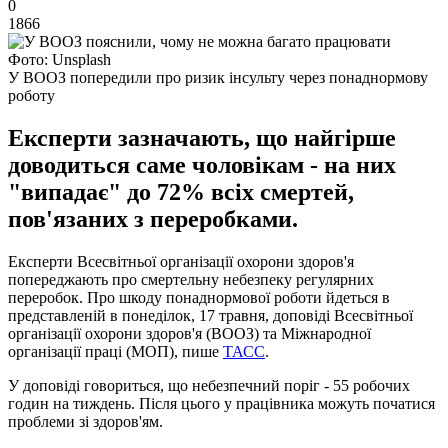
0
1866
Фото: Unsplash
У ВООЗ попередили про ризик інсульту через понаднормову
роботу
Експерти зазначають, що найгірше
доводиться саме чоловікам - на них
"випадає" до 72% всіх смертей,
пов'язаних з переробками.
Експерти Всесвітньої організації охорони здоров'я
попереджають про смертельну небезпеку регулярних
переробок. Про шкоду понаднормової роботи йдеться в
представленій в понеділок, 17 травня, доповіді Всесвітньої
організації охорони здоров'я (ВООЗ) та Міжнародної
організації праці (МОП), пише
ТАСС
.
У доповіді говориться, що небезпечний поріг - 55 робочих
годин на тиждень. Після цього у працівника можуть початися
проблеми зі здоров'ям.