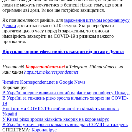
люди не можуть почуватися в безпеці тільки тому, що вони
отримали дві дози, їм все ще потрібно захищатися.
Як повідомлялося раніше, для
зараження штамом коронавірусу
Дельта
достатньо всього 5-10 секунд. Якщо перебувати
протягом цього часу поряд із зараженим, то є висока
ймовірність захворіти на COVID-19 з ризиком важкого
протікання.
Вірусолог оцінив ефективність вакцин від штаму Дельта
Новини від
Корреспондент.net
в Telegram. Підписуйтесь на
наш канал
https://t.me/korrespondentnet
Читайте Korrespondent.net в Google News
Коронавірус
В Україні вперше виявили новий варіант коронавірусу Цикада
В Україні за тиждень різко зросла кількість хворих на COVID-
19
Нові штами COVID-19: особливості та кількість хворих в
Україні
У Києві різко зросла кількість хворих на коронавірус
В Україні утричі зросла кількість випадків COVID за тиждень
СПЕЦТЕМА:
Коронавірус