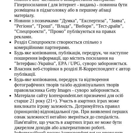
Гіперпосилання ( для інтернет - видань) - повинна бути
розміщена в підзаголовку або в першому абзаці
матеріалу.
Новини з позначками "Думка", "Експертиза", "Заява",
"Регіони", "Гроші", "Влада", "Вибори", "Тест-драйв",
"Спецпроекти", "Промо" публікуються на правах
реклами.
Розділ Спецпроекти створюється спільно з
комерційними партнерами.
Будь яке копіювання, публікація, передрук, чи наступне
поширення інформації, що містить посилання на
"Інтерфакс-Україна", EPA / UPG, суворо забороняється.
Власник веб-сторінки в розділі Я-Корреспондент є автор
публікації.
Будь-яке копіювання, передрук та відтворення
фотографічних творів та/або аудіовізуальних творів
правовласника Getty Images - суворо забороняється.
Матеріали сайту korrespondent.net призначені для осіб
старше 21 року (21+). Участь в азартних іграх може
викликати ігрову залежність. Дотримуйтесь правил
(принципів) відповідальної гри. При виявленні перших
ознак залежності негайно зверніться до спеціаліста.
Пам'ятайте, що участь в азартних іграх не може бути
джерелом доходів або альтернативою роботі.
Інформаційний ресурс korrespondent.net не проводить