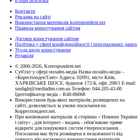
E-mail розсилка
Контакти
Реклама на сайті
Використання матеріалів korrespondent.net
Правила користування сайтом
Договір користування сайтом
Політика у сфері конфіденційності і персональних даних
Угода щодо користування
Редакція
© 2000-2026, Korrespondent.net
Суб'єкт у сфері онлайн-медіа Назва онлайн-медіа –
«КореспонденТ.net» Адреса: 02091, місто Київ,
ХАРКІВСЬКЕ ШОСЕ, будинок 172-Б, офіс 208/1 E-mail:
sunlight@mediadim.com.ua
Телефон: 044-205-43-00
Ідентифікатор медіа – R40-06068
Використання будь-яких матеріалів, розміщених на
сайті, дозволяється за умови посилання на
Корреспондент.net.
При копіюванні матеріалів зі сторінки « Новини України
і світу» , для інтернет - видань - обов'язкове пряме
відкрите для пошукових систем гіперпосилання .
Посилання має бути розміщена в незалежності від
повного або часткового використання матеріалів.