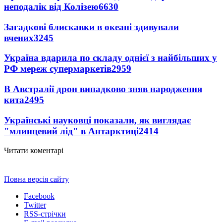
неподалік від Колізею
6630
Загадкові блискавки в океані здивували
вчених
3245
Україна вдарила по складу однієї з найбільших у
РФ мереж супермаркетів
2959
В Австралії дрон випадково зняв народження
кита
2495
Українські науковці показали, як виглядає
"млинцевий лід" в Антарктиці
2414
Читати коментарі
Повна версія сайту
Facebook
Twitter
RSS-стрічки