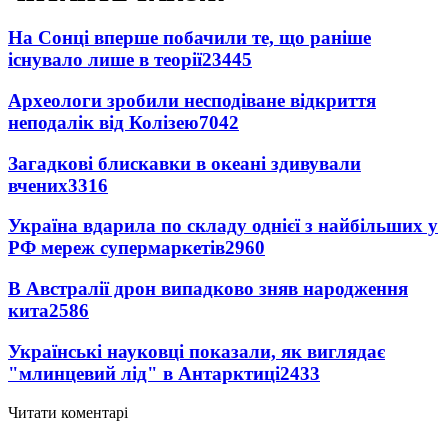
На Сонці вперше побачили те, що раніше
існувало лише в теорії
23445
Археологи зробили несподіване відкриття
неподалік від Колізею
7042
Загадкові блискавки в океані здивували
вчених
3316
Україна вдарила по складу однієї з найбільших у
РФ мереж супермаркетів
2960
В Австралії дрон випадково зняв народження
кита
2586
Українські науковці показали, як виглядає
"млинцевий лід" в Антарктиці
2433
Читати коментарі