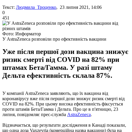
Текст:
Людмила Троценко
, 23 липня 2021, 14:06
0
451
Фото: Информатор
У AstraZeneca розповіли про ефективність вакцини
Уже після першої дози вакцина знижує
ризик смерті від COVID на 82% при
штамах Бета/Гамма. У разі штаму
Дельта ефективність склала 87%.
У компанії AstraZeneca заявляють, що їх вакцина від
коронавірусу вже після першої дози знижує ризик смерті від
COVID на 82%. При цьому висока ефективність фіксується
проти штамів Бета/Гамма і Дельта. Про це в п'ятницю, 23
липня, повідомляє прес-служба
AstraZeneca
.
Відзначається, що результати дослідження в Канаді показали,
що одна доза Vaxzevria (комерційна назва вакцини) була на