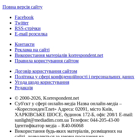
Повна версія сайту
Facebook
Twitter
RSS-стрічки
E-mail розсилка
Контакти
Реклама на сайті
Використання матеріалів korrespondent.net
Правила користування сайтом
Договір користування сайтом
Політика у сфері конфіденційності і персональних даних
Угода щодо користування
Редакція
© 2000-2026, Korrespondent.net
Суб'єкт у сфері онлайн-медіа Назва онлайн-медіа –
«КореспонденТ.net» Адреса: 02091, місто Київ,
ХАРКІВСЬКЕ ШОСЕ, будинок 172-Б, офіс 208/1 E-mail:
sunlight@mediadim.com.ua
Телефон: 044-205-43-00
Ідентифікатор медіа – R40-06068
Використання будь-яких матеріалів, розміщених на
сайті, дозволяється за умови посилання на