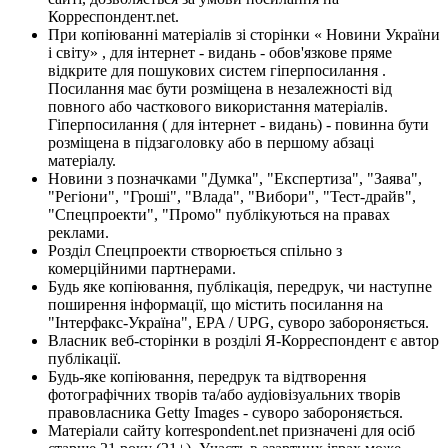
Корреспондент.net.
При копіюванні матеріалів зі сторінки « Новини України
і світу» , для інтернет - видань - обов'язкове пряме
відкрите для пошукових систем гіперпосилання .
Посилання має бути розміщена в незалежності від
повного або часткового використання матеріалів.
Гіперпосилання ( для інтернет - видань) - повинна бути
розміщена в підзаголовку або в першому абзаці
матеріалу.
Новини з позначками "Думка", "Експертиза", "Заява",
"Регіони", "Гроші", "Влада", "Вибори", "Тест-драйв",
"Спецпроекти", "Промо" публікуються на правах
реклами.
Розділ Спецпроекти створюється спільно з
комерційними партнерами.
Будь яке копіювання, публікація, передрук, чи наступне
поширення інформації, що містить посилання на
"Інтерфакс-Україна", EPA / UPG, суворо забороняється.
Власник веб-сторінки в розділі Я-Корреспондент є автор
публікації.
Будь-яке копіювання, передрук та відтворення
фотографічних творів та/або аудіовізуальних творів
правовласника Getty Images - суворо забороняється.
Матеріали сайту korrespondent.net призначені для осіб