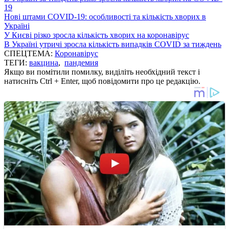
19
Нові штами COVID-19: особливості та кількість хворих в
Україні
У Києві різко зросла кількість хворих на коронавірус
В Україні утричі зросла кількість випадків COVID за тиждень
СПЕЦТЕМА:
Коронавірус
ТЕГИ:
вакцина
,
пандемия
Якщо ви помітили помилку, виділіть необхідний текст і
натисніть Ctrl + Enter, щоб повідомити про це редакцію.