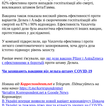
82% ефективна проти випадків госпіталізації або смерті,
викликаних штамом Бета/Гамма.
Вакцина також показала високий рівень ефективності проти
варіантів Дельта і Альфа зі скороченням госпіталізацій або
смертей на 87% і 90% відповідно. Ефективність Vaxzevria
після однієї дози була аналогічна ефективності інших вакцин,
протестованих у дослідженні.
У компанії підкреслили, що Vaxzevria ефективна і проти
легкого симптоматичного захворювання, хоча друга доза
істотно підвищує рівень захисту.
Раніше вчені з'ясували, що
дві дози вакцин Pfizer і AstraZeneca
є ефективними в боротьбі
проти штаму Дельта.
Чи захищають вакцини від дельта-штаму COVID-19
Новини від
Корреспондент.net
в Telegram. Підписуйтесь на
наш канал
https://t.me/korrespondentnet
Читайте Korrespondent.net в Google News
Коронавірус
В Україні вперше виявили новий варіант коронавірусу Цикада
В Україні за тиждень різко зросла кількість хворих на COVID-