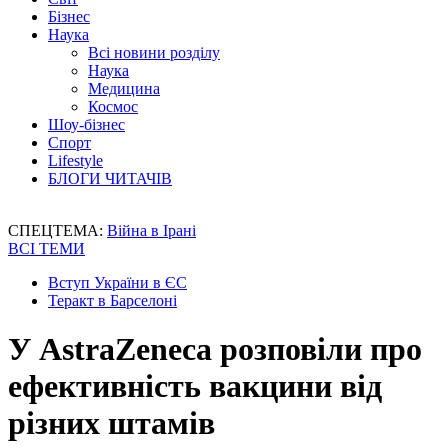
Бізнес
Наука
Всі новини розділу
Наука
Медицина
Космос
Шоу-бізнес
Спорт
Lifestyle
БЛОГИ ЧИТАЧІВ
СПЕЦТЕМА:
Війна в Ірані
ВСІ ТЕМИ
Вступ України в ЄС
Теракт в Барселоні
У AstraZeneca розповіли про
ефективність вакцини від
різних штамів