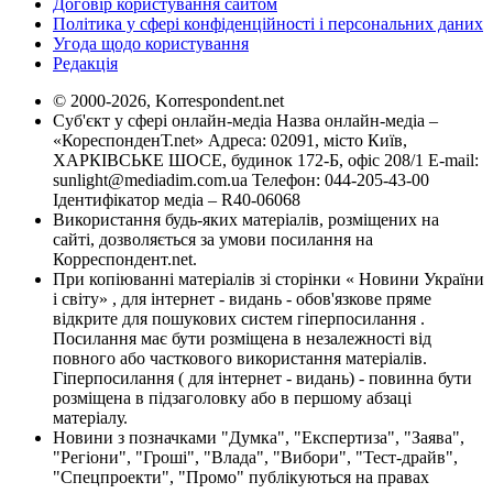
Договір користування сайтом
Політика у сфері конфіденційності і персональних даних
Угода щодо користування
Редакція
© 2000-2026, Korrespondent.net
Суб'єкт у сфері онлайн-медіа Назва онлайн-медіа –
«КореспонденТ.net» Адреса: 02091, місто Київ,
ХАРКІВСЬКЕ ШОСЕ, будинок 172-Б, офіс 208/1 E-mail:
sunlight@mediadim.com.ua
Телефон: 044-205-43-00
Ідентифікатор медіа – R40-06068
Використання будь-яких матеріалів, розміщених на
сайті, дозволяється за умови посилання на
Корреспондент.net.
При копіюванні матеріалів зі сторінки « Новини України
і світу» , для інтернет - видань - обов'язкове пряме
відкрите для пошукових систем гіперпосилання .
Посилання має бути розміщена в незалежності від
повного або часткового використання матеріалів.
Гіперпосилання ( для інтернет - видань) - повинна бути
розміщена в підзаголовку або в першому абзаці
матеріалу.
Новини з позначками "Думка", "Експертиза", "Заява",
"Регіони", "Гроші", "Влада", "Вибори", "Тест-драйв",
"Спецпроекти", "Промо" публікуються на правах