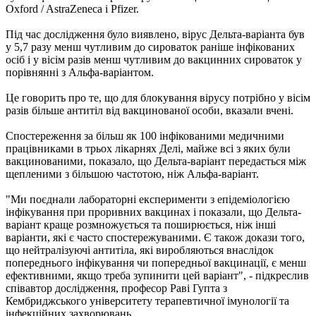
Oxford / AstraZeneca і Pfizer.
Під час дослідження було виявлено, вірус Дельта-варіанта був
у 5,7 разу менш чутливим до сироваток раніше інфікованих
осіб і у вісім разів менш чутливим до вакцинних сироваток у
порівнянні з Альфа-варіантом.
Це говорить про те, що для блокування вірусу потрібно у вісім
разів більше антитіл від вакцинованої особи, вказали вчені.
Спостереження за більш як 100 інфікованими медичними
працівниками в трьох лікарнях Делі, майже всі з яких були
вакцинованими, показало, що Дельта-варіант передається між
щепленими з більшою частотою, ніж Альфа-варіант.
"Ми поєднали лабораторні експерименти з епідеміологією
інфікування при проривних вакцинах і показали, що Дельта-
варіант краще розмножується та поширюється, ніж інші
варіанти, які є часто спостережуваними. Є також докази того,
що нейтралізуючі антитіла, які виробляються внаслідок
попереднього інфікування чи попередньої вакцинації, є менш
ефективними, якщо треба зупинити цей варіант", - підкреслив
співавтор дослідження, професор Раві Гупта з
Кембриджського університету терапевтичної імунології та
інфекційних захворювань.