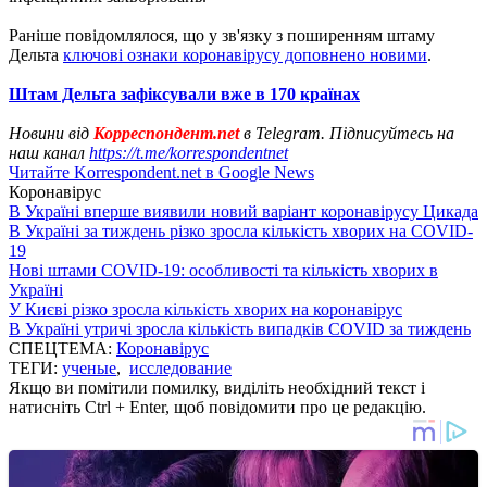
Раніше повідомлялося, що у зв'язку з поширенням штаму
Дельта
ключові ознаки коронавірусу доповнено новими
.
Штам Дельта зафіксували вже в 170 країнах
Новини від
Корреспондент.net
в Telegram. Підписуйтесь на
наш канал
https://t.me/korrespondentnet
Читайте Korrespondent.net в Google News
Коронавірус
В Україні вперше виявили новий варіант коронавірусу Цикада
В Україні за тиждень різко зросла кількість хворих на COVID-
19
Нові штами COVID-19: особливості та кількість хворих в
Україні
У Києві різко зросла кількість хворих на коронавірус
В Україні утричі зросла кількість випадків COVID за тиждень
СПЕЦТЕМА:
Коронавірус
ТЕГИ:
ученые
,
исследование
Якщо ви помітили помилку, виділіть необхідний текст і
натисніть Ctrl + Enter, щоб повідомити про це редакцію.