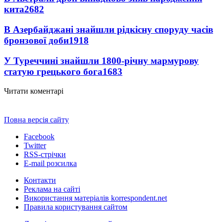
кита
2682
В Азербайджані знайшли рідкісну споруду часів
бронзової доби
1918
У Туреччині знайшли 1800-річну мармурову
статую грецького бога
1683
Читати коментарі
Повна версія сайту
Facebook
Twitter
RSS-стрічки
E-mail розсилка
Контакти
Реклама на сайті
Використання матеріалів korrespondent.net
Правила користування сайтом