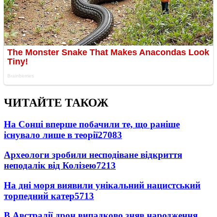
ЧИТАЙТЕ ТАКОЖ
На Сонці вперше побачили те, що раніше
існувало лише в теорії
27083
Археологи зробили несподіване відкриття
неподалік від Колізею
7213
На дні моря виявили унікальний нацистський
торпедний катер
5713
В Австралії дрон випадково зняв народження