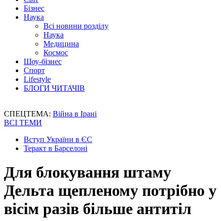
Бізнес
Наука
Всі новини розділу
Наука
Медицина
Космос
Шоу-бізнес
Спорт
Lifestyle
БЛОГИ ЧИТАЧІВ
СПЕЦТЕМА:
Війна в Ірані
ВСІ ТЕМИ
Вступ України в ЄС
Теракт в Барселоні
Для блокування штаму
Дельта щепленому потрібно у
вісім разів більше антитіл