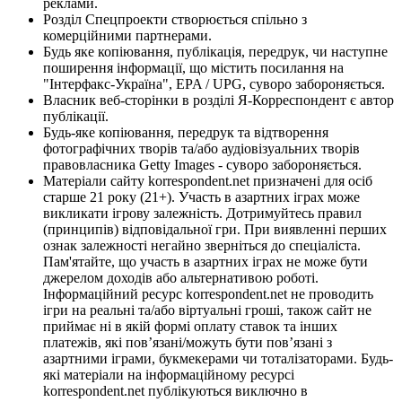
реклами.
Розділ Спецпроекти створюється спільно з
комерційними партнерами.
Будь яке копіювання, публікація, передрук, чи наступне
поширення інформації, що містить посилання на
"Інтерфакс-Україна", EPA / UPG, суворо забороняється.
Власник веб-сторінки в розділі Я-Корреспондент є автор
публікації.
Будь-яке копіювання, передрук та відтворення
фотографічних творів та/або аудіовізуальних творів
правовласника Getty Images - суворо забороняється.
Матеріали сайту korrespondent.net призначені для осіб
старше 21 року (21+). Участь в азартних іграх може
викликати ігрову залежність. Дотримуйтесь правил
(принципів) відповідальної гри. При виявленні перших
ознак залежності негайно зверніться до спеціаліста.
Пам'ятайте, що участь в азартних іграх не може бути
джерелом доходів або альтернативою роботі.
Інформаційний ресурс korrespondent.net не проводить
ігри на реальні та/або віртуальні гроші, також сайт не
приймає ні в якій формі оплату ставок та інших
платежів, які пов’язані/можуть бути пов’язані з
азартними іграми, букмекерами чи тоталізаторами. Будь-
які матеріали на інформаційному ресурсі
korrespondent.net публікуються виключно в