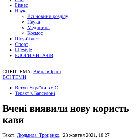
Бізнес
Наука
Всі новини розділу
Наука
Медицина
Космос
Шоу-бізнес
Спорт
Lifestyle
БЛОГИ ЧИТАЧІВ
СПЕЦТЕМА:
Війна в Ірані
ВСІ ТЕМИ
Вступ України в ЄС
Теракт в Барселоні
Вчені виявили нову користь
кави
Текст:
Людмила Троценко
, 23 жовтня 2021, 18:27