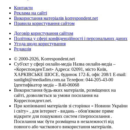
Контакти
Реклама на сайті
Використання матеріалів korrespondent.net
Правила користування сайтом
Договір користування сайтом
Політика у сфері конфіденційності і персональних даних
Угода щодо користування
Редакція
© 2000-2026, Korrespondent.net
Суб'єкт у сфері онлайн-медіа Назва онлайн-медіа –
«КореспонденТ.net» Адреса: 02091, місто Київ,
ХАРКІВСЬКЕ ШОСЕ, будинок 172-Б, офіс 208/1 E-mail:
sunlight@mediadim.com.ua
Телефон: 044-205-43-00
Ідентифікатор медіа – R40-06068
Використання будь-яких матеріалів, розміщених на
сайті, дозволяється за умови посилання на
Корреспондент.net.
При копіюванні матеріалів зі сторінки « Новини України
і світу» , для інтернет - видань - обов'язкове пряме
відкрите для пошукових систем гіперпосилання .
Посилання має бути розміщена в незалежності від
повного або часткового використання матеріалів.