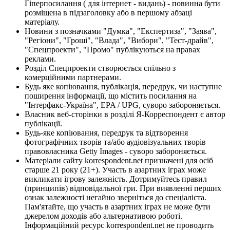
Гіперпосилання ( для інтернет - видань) - повинна бути
розміщена в підзаголовку або в першому абзаці
матеріалу.
Новини з позначками "Думка", "Експертиза", "Заява",
"Регіони", "Гроші", "Влада", "Вибори", "Тест-драйв",
"Спецпроекти", "Промо" публікуються на правах
реклами.
Розділ Спецпроекти створюється спільно з
комерційними партнерами.
Будь яке копіювання, публікація, передрук, чи наступне
поширення інформації, що містить посилання на
"Інтерфакс-Україна", EPA / UPG, суворо забороняється.
Власник веб-сторінки в розділі Я-Корреспондент є автор
публікації.
Будь-яке копіювання, передрук та відтворення
фотографічних творів та/або аудіовізуальних творів
правовласника Getty Images - суворо забороняється.
Матеріали сайту korrespondent.net призначені для осіб
старше 21 року (21+). Участь в азартних іграх може
викликати ігрову залежність. Дотримуйтесь правил
(принципів) відповідальної гри. При виявленні перших
ознак залежності негайно зверніться до спеціаліста.
Пам'ятайте, що участь в азартних іграх не може бути
джерелом доходів або альтернативою роботі.
Інформаційний ресурс korrespondent.net не проводить