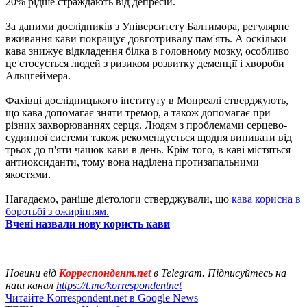
20% рідше страждають від депресій.
За даними дослідників з Університету Балтимора, регулярне
вживання кави покращує довготривалу пам'ять. А оскільки
кава знижує відкладення білка в головному мозку, особливо
це стосується людей з ризиком розвитку деменції і хвороби
Альцгеймера.
Фахівці дослідницького інституту в Монреалі стверджують,
що кава допомагає зняти тремор, а також допомагає при
різних захворюваннях серця. Людям з проблемами серцево-
судинної системи також рекомендується щодня випивати від
трьох до п'яти чашок кави в день. Крім того, в каві містяться
антиоксиданти, тому вона наділена протизапальними
якостями.
Нагадаємо, раніше дієтологи стверджували, що
кава корисна в
боротьбі з ожирінням.
Вчені назвали нову користь кави
Новини від
Корреспондент.net
в Telegram. Підписуйтесь на
наш канал
https://t.me/korrespondentnet
Читайте Korrespondent.net в Google News