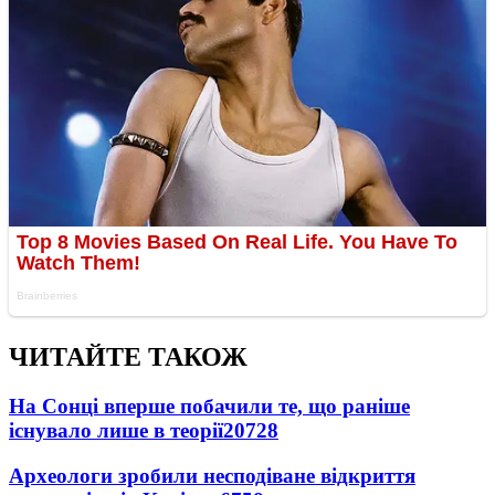
ЧИТАЙТЕ ТАКОЖ
На Сонці вперше побачили те, що раніше
існувало лише в теорії
20728
Археологи зробили несподіване відкриття