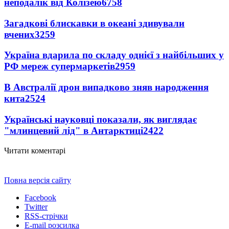
неподалік від Колізею
6758
Загадкові блискавки в океані здивували
вчених
3259
Україна вдарила по складу однієї з найбільших у
РФ мереж супермаркетів
2959
В Австралії дрон випадково зняв народження
кита
2524
Українські науковці показали, як виглядає
"млинцевий лід" в Антарктиці
2422
Читати коментарі
Повна версія сайту
Facebook
Twitter
RSS-стрічки
E-mail розсилка