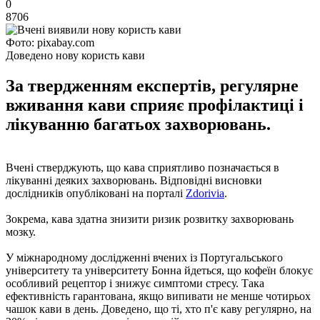
0
8706
Фото: pixabay.com
Доведено нову користь кави
За твердженням експертів, регулярне
вживання кави сприяє профілактиці і
лікуванню багатьох захворювань.
Вчені стверджують, що кава сприятливо позначається в
лікуванні деяких захворювань. Відповідні висновки
дослідників опубліковані на порталі
Zdorivia
.
Зокрема, кава здатна знизити ризик розвитку захворювань
мозку.
У міжнародному дослідженні вчених із Португальського
університету та університету Бонна йдеться, що кофеїн блокує
особливий рецептор і знижує симптоми стресу. Така
ефективність гарантована, якщо випивати не менше чотирьох
чашок кави в день. Доведено, що ті, хто п'є каву регулярно, на