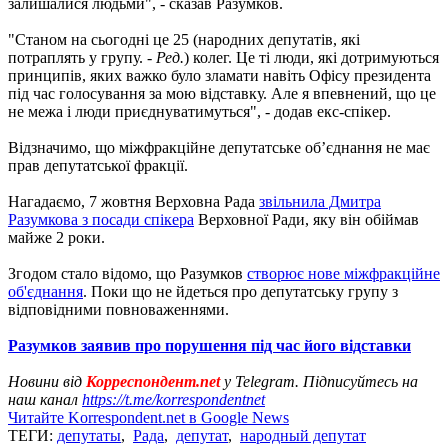
залишалися людьми", - сказав Разумков.
"Станом на сьогодні це 25 (народних депутатів, які
потраплять у групу. -
Ред.
) колег. Це ті люди, які дотримуються
принципів, яких важко було зламати навіть Офісу президента
під час голосування за мою відставку. Але я впевнений, що це
не межа і люди приєднуватимуться", - додав екс-спікер.
Відзначимо, що міжфракційне депутатське об’єднання не має
прав депутатської фракції.
Нагадаємо, 7 жовтня Верховна Рада
звільнила Дмитра
Разумкова з посади спікера
Верховної Ради, яку він обіймав
майже 2 роки.
Згодом стало відомо, що Разумков
створює нове міжфракційне
об'єднання
. Поки що не йдеться про депутатську групу з
відповідними повноваженнями.
Разумков заявив про порушення під час його відставки
Новини від
Корреспондент.net
у Telegram. Підписуйтесь на
наш канал
https://t.me/korrespondentnet
Читайте Korrespondent.net в Google News
ТЕГИ:
депутаты
,
Рада
,
депутат
,
народный депутат