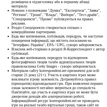
розміщена в підзаголовку або в першому абзаці
матеріалу.
Новини з позначками "Думка", "Експертиза", "Заява",
"Регіони", "Гроші", "Влада", "Вибори", "Тест-драйв",
"Спецпроекти", "Промо" публікуються на правах
реклами.
Розділ Спецпроекти створюється спільно з
комерційними партнерами.
Будь яке копіювання, публікація, передрук, чи наступне
поширення інформації, що містить посилання на
"Інтерфакс-Україна", EPA / UPG, суворо забороняється.
Власник веб-сторінки в розділі Я-Корреспондент є автор
публікації.
Будь-яке копіювання, передрук та відтворення
фотографічних творів та/або аудіовізуальних творів
правовласника Getty Images - суворо забороняється.
Матеріали сайту korrespondent.net призначені для осіб
старше 21 року (21+). Участь в азартних іграх може
викликати ігрову залежність. Дотримуйтесь правил
(принципів) відповідальної гри. При виявленні перших
ознак залежності негайно зверніться до спеціаліста.
Пам'ятайте, що участь в азартних іграх не може бути
джерелом доходів або альтернативою роботі.
Інформаційний ресурс korrespondent.net не проводить
ігри на реальні та/або віртуальні гроші, також сайт не