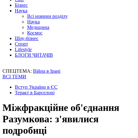
Бізнес
Наука
Всі новини розділу
Наука
Медицина
Космос
Шоу-бізнес
Спорт
Lifestyle
БЛОГИ ЧИТАЧІВ
СПЕЦТЕМА:
Війна в Ірані
ВСІ ТЕМИ
Вступ України в ЄС
Теракт в Барселоні
Міжфракційне об'єднання
Разумкова: з'явилися
подробиці