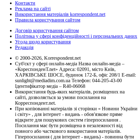
Контакти
Реклама на сайті
Використання матеріалів korrespondent.net
Правила користування сайтом
Договір користування сайтом
Політика у сфері конфіденційності і персональних даних
Угода щодо користування
Редакція
© 2000-2026, Korrespondent.net
Суб'єкт у сфері онлайн-медіа Назва онлайн-медіа –
«КореспонденТ.net» Адреса: 02091, місто Київ,
ХАРКІВСЬКЕ ШОСЕ, будинок 172-Б, офіс 208/1 E-mail:
sunlight@mediadim.com.ua
Телефон: 044-205-43-00
Ідентифікатор медіа – R40-06068
Використання будь-яких матеріалів, розміщених на
сайті, дозволяється за умови посилання на
Корреспондент.net.
При копіюванні матеріалів зі сторінки « Новини України
і світу» , для інтернет - видань - обов'язкове пряме
відкрите для пошукових систем гіперпосилання .
Посилання має бути розміщена в незалежності від
повного або часткового використання матеріалів.
Гіперпосилання ( для інтернет - видань) - повинна бути