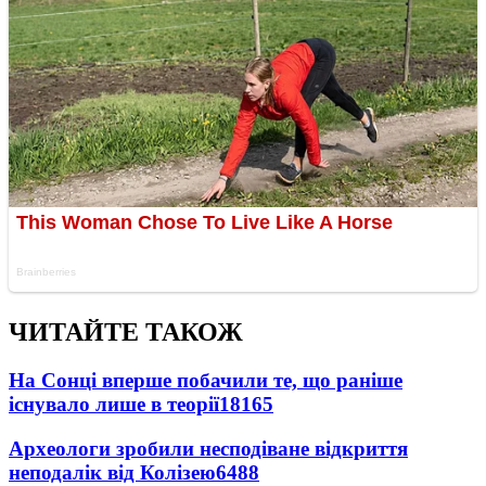
ЧИТАЙТЕ ТАКОЖ
На Сонці вперше побачили те, що раніше
існувало лише в теорії
18165
Археологи зробили несподіване відкриття
неподалік від Колізею
6488