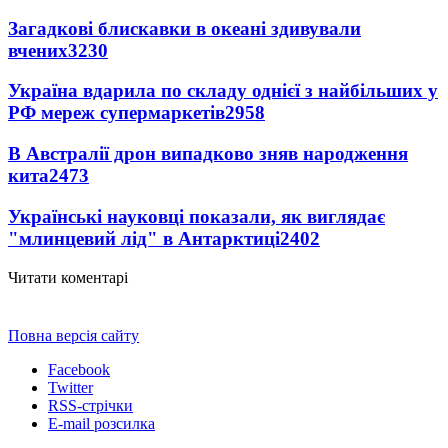
Загадкові блискавки в океані здивували
вчених
3230
Україна вдарила по складу однієї з найбільших у
РФ мереж супермаркетів
2958
В Австралії дрон випадково зняв народження
кита
2473
Українські науковці показали, як виглядає
"млинцевий лід" в Антарктиці
2402
Читати коментарі
Повна версія сайту
Facebook
Twitter
RSS-стрічки
E-mail розсилка