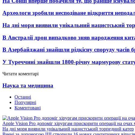
На Сонці вперше побачили те, що раніше існувало
Археологи зробили несподіване відкриття неподал
На дні моря виявили унікальний нацистський то
В Австралії дрон випадково зняв народження кит
В Азербайджані знайшли рідкісну споруду часів б
У Туреччині знайшли 1800-річну мармурову стат
Читати коментарі
Наука та медицина
Останні
Популярні
Коментовані
Apple Vision Pro допоміг хірургам прискорити операції на очах
На дні моря виявили унікальний нацистський торпедний катер
Вчені за допомогою ШІ створили 16 нових синтетичних вірусі