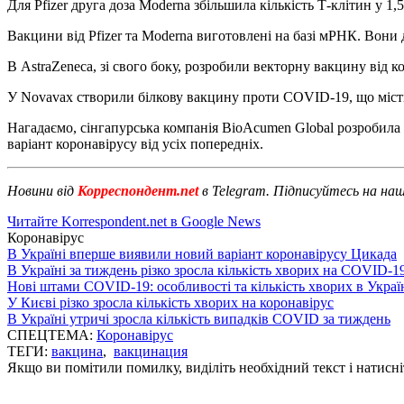
Для Pfizer друга доза Moderna збільшила кількість Т-клітин у 1,
Вакцини від Pfizer та Moderna виготовлені на базі мРНК. Вон
В AstraZeneca, зі свого боку, розробили векторну вакцину від к
У Novavax створили білкову вакцину проти COVID-19, що місти
Нагадаємо, сінгапурська компанія BioAcumen Global розробила
варіант коронавірусу від усіх попередніх.
Новини від
Корреспондент.net
в Telegram. Підписуйтесь на на
Читайте Korrespondent.net в Google News
Коронавірус
В Україні вперше виявили новий варіант коронавірусу Цикада
В Україні за тиждень різко зросла кількість хворих на COVID-1
Нові штами COVID-19: особливості та кількість хворих в Украї
У Києві різко зросла кількість хворих на коронавірус
В Україні утричі зросла кількість випадків COVID за тиждень
СПЕЦТЕМА:
Коронавірус
ТЕГИ:
вакцина
,
вакцинация
Якщо ви помітили помилку, виділіть необхідний текст і натисніт