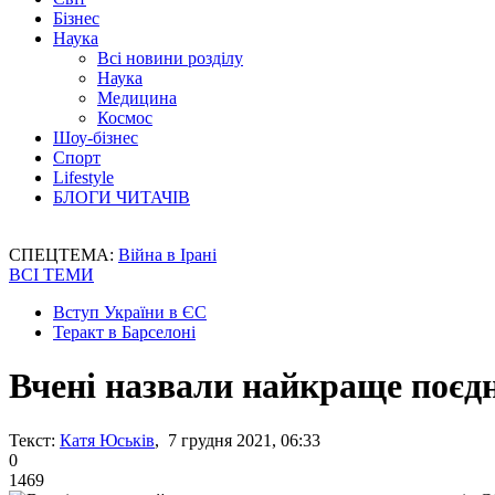
Бізнес
Наука
Всі новини розділу
Наука
Медицина
Космос
Шоу-бізнес
Спорт
Lifestyle
БЛОГИ ЧИТАЧІВ
СПЕЦТЕМА:
Війна в Ірані
ВСІ ТЕМИ
Вступ України в ЄС
Теракт в Барселоні
Вчені назвали найкраще поєд
Текст:
Катя Юськів
, 7 грудня 2021, 06:33
0
1469