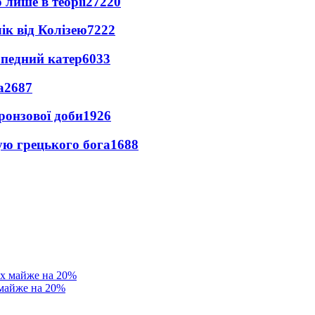
 лише в теорії
27220
ік від Колізею
7222
рпедний катер
6033
а
2687
ронзової доби
1926
ую грецького бога
1688
 майже на 20%
в