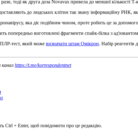
5 рази, тоді як друга доза Novavax привела до меншої кількості Т-
и доставляють до людських клітин так звану інформаційну РНК, 
оронавірусу, яка діє подібним чином, проте робить це за допомог
ть попередньо виготовлені фрагменти спайк-білка з ад'ювантом,
 ПЛР-тест, який може
визначати штам Омікрон
. Набір реагентів 
ш канал
https://t.me/korrespondentnet
9
ні
ь Ctrl + Enter, щоб повідомити про це редакцію.