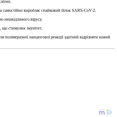
клітин.
яка самостійно виробляє спайковий білок SARS-CoV-2.
ою нешкідливого вірусу.
 що стимулює імунітет.
для полімеразної ланцюгової реакції здатний відрізняти новий