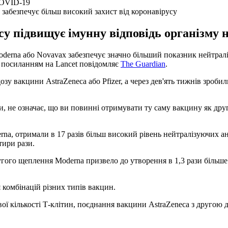
забезпечує більш високий захист від коронавірусу
су підвищує імунну відповідь організму н
oderna або Novavax забезпечує значно більший показник нейтрал
з посиланням на Lancet повідомляє
The Guardian
.
озу вакцини AstraZeneca або Pfizer, а через дев'ять тижнів зроб
, не означає, що ви повинні отримувати ту саму вакцину як дру
derna, отримали в 17 разів більш високий рівень нейтралізуючих а
тири рази.
гого щеплення Moderna призвело до утворення в 1,3 рази більше 
 комбінацій різних типів вакцин.
вої кількості Т-клітин, поєднання вакцини AstraZeneca з другою д