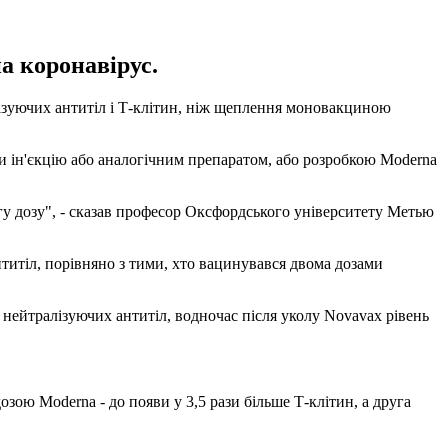
а коронавірус.
ізуючих антитіл і Т-клітин, ніж щеплення моновакциною
или ін'єкцію або аналогічним препаратом, або розробкою Moderna
гу дозу", - сказав професор Оксфордського університету Метью
нтитіл, порівняно з тими, хто вацинувався двома дозами
нейтралізуючих антитіл, водночас після уколу Novavax рівень
озою Moderna - до появи у 3,5 рази більше Т-клітин, а друга