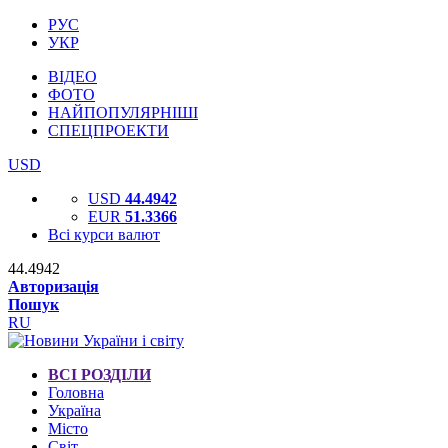
РУС
УКР
ВІДЕО
ФОТО
НАЙПОПУЛЯРНІШІ
СПЕЦПРОЕКТИ
USD
USD
44.4942
EUR
51.3366
Всі курси валют
44.4942
Авторизація
Пошук
RU
ВСІ РОЗДІЛИ
Головна
Україна
Місто
Світ