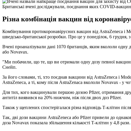
Британські вчені досліджували, поєднання яких COVID-вакцин 
Різна комбінація вакцин від коронавіру
Комбінування протикоронавірусних вакцин від AstraZeneca і M
шведсько-британської розробки. Про це у понеділок, 6 грудня, 
Вчені проаналізували дані 1070 британців, яким вкололи одну д
або Novavax.
"Ми побачили, що те, що ви отримали одну дозу певної вакцини
Снейп.
За його словами, ті, хто поєднав вакцини від AstraZeneca і Mo
AstraZeneca, а ті, кому після AstraZenaca вкололи Novavax - у чо
Для тих, кого вакцинували першою дозою Pfizer, отримання дру
антитіл виявився на 20% нижчим, ніж після двох доз Pfizer.
Також у щеплених спостерігалася різна відповідь Т-клітин після
Так, дві дози вакцини AstraZeneca або Pfizer привели до однако
доза Novavax показала збільшення кількості Т-клітин у 4,8 рази.