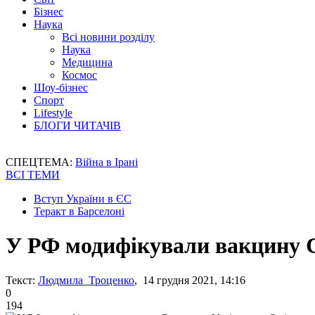
Бізнес
Наука
Всі новини розділу
Наука
Медицина
Космос
Шоу-бізнес
Спорт
Lifestyle
БЛОГИ ЧИТАЧІВ
СПЕЦТЕМА:
Війна в Ірані
ВСІ ТЕМИ
Вступ України в ЄС
Теракт в Барселоні
У РФ модифікували вакцину 
Текст:
Людмила Троценко
, 14 грудня 2021, 14:16
0
194