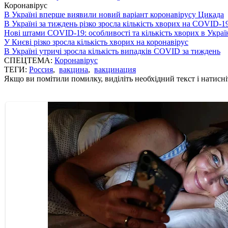
Коронавірус
В Україні вперше виявили новий варіант коронавірусу Цикада
В Україні за тиждень різко зросла кількість хворих на COVID-1
Нові штами COVID-19: особливості та кількість хворих в Украї
У Києві різко зросла кількість хворих на коронавірус
В Україні утричі зросла кількість випадків COVID за тиждень
СПЕЦТЕМА:
Коронавірус
ТЕГИ:
Россия
,
вакцина
,
вакцинация
Якщо ви помітили помилку, виділіть необхідний текст і натисніт