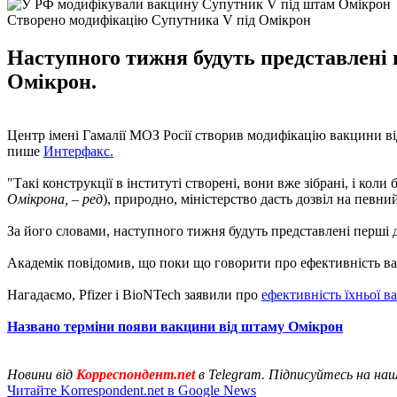
Створено модифікацію Супутника V під Омікрон
Наступного тижня будуть представлені
Омікрон.
Центр імені Гамалії МОЗ Росії створив модифікацію вакцини в
пише
Интерфакс.
"Такі конструкції в інституті створені, вони вже зібрані, і кол
Омікрона, – ред
), природно, міністерство дасть дозвіл на певни
За його словами, наступного тижня будуть представлені перші
Академік повідомив, що поки що говорити про ефективність в
Нагадаємо, Pfizer і BioNTech заявили про
ефективність їхньої 
Названо терміни появи вакцини від штаму Омікрон
Новини від
Корреспондент.net
в Telegram. Підписуйтесь на на
Читайте Korrespondent.net в Google News