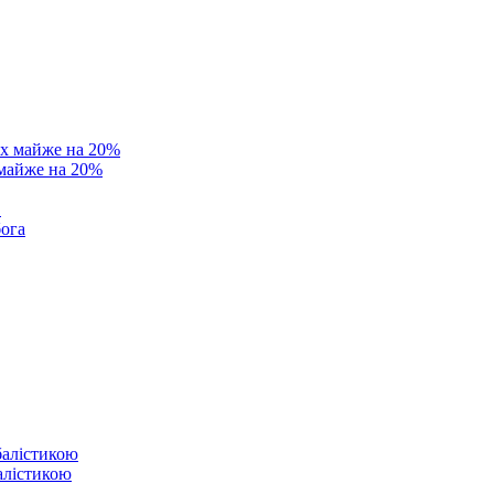
 майже на 20%
в
бога
балістикою