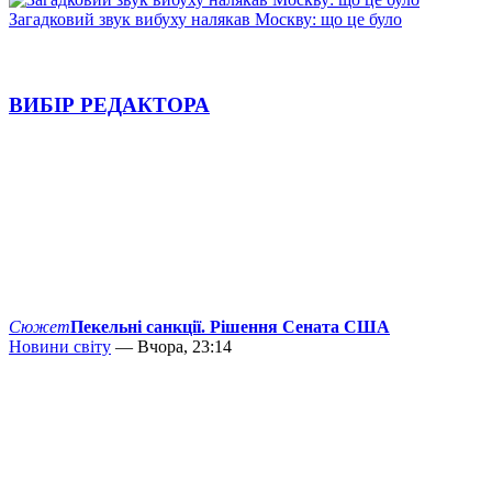
Загадковий звук вибуху налякав Москву: що це було
ВИБІР РЕДАКТОРА
Сюжет
Пекельні санкції. Рішення Сената США
Новини світу
— Вчора, 23:14