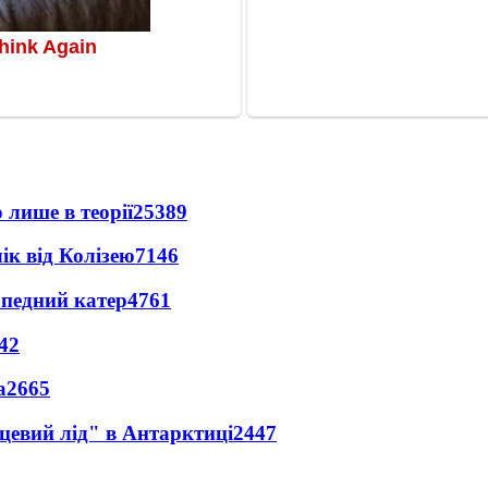
 лише в теорії
25389
ік від Колізею
7146
рпедний катер
4761
42
а
2665
цевий лід" в Антарктиці
2447