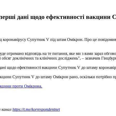
 перші дані щодо ефективності вакцини 
ід коронавірусу Супутник V під штам Омікрон. Про це повідоми
и буде отримано відповідь на те питання, яке ми з вами зараз обгов
й обсяг доклінічних та клінічних досліджень", – зазначив Гінцбур
 дані щодо ефективності вакцини Супутник V до штаму коронаві
акцини Супутник V до штаму Омікрон рано, оскільки потрібно п
вакцини проти Омікрона.
ш канал
https://t.me/korrespondentnet