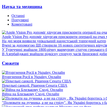
Наука та медицина
Останні
Популярні
Коментовані
Apple Vision Pro допоміг хірургам прискорити операції на очах
На дні моря виявили унікальний нацистський торпедний катер
Вчені за допомогою ШІ створили 16 нових синтетичних вірусі
У Туреччині знайшли 1800-річну мармурову статую грецького 
В Азербайджані знайшли рідкісну споруду часів бронзової доби
Сюжети
Вторгнення Росії в Україну. Онлайн
Пекельні санкції. Рішення Сената США
Війна на Близькому Сході. Онлайн
"Полювати на лучника, а не на стрілу". Як Україні боротись з 