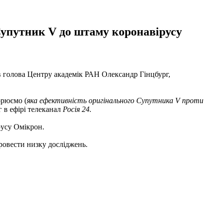
Супутник V до штаму коронавірусу
в голова Центру академік РАН Олександр Гінцбург,
орюємо (
яка ефективність оригінального Супутника V проти
г в ефірі телеканал
Росія 24.
русу Омікрон.
ровести низку досліджень.