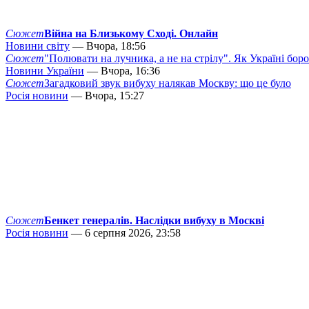
Сюжет
Війна на Близькому Сході. Онлайн
Новини світу
— Вчора, 18:56
Сюжет
"Полювати на лучника, а не на стрілу". Як Україні бор
Новини України
— Вчора, 16:36
Сюжет
Загадковий звук вибуху налякав Москву: що це було
Росія новини
— Вчора, 15:27
Сюжет
Бенкет генералів. Наслідки вибуху в Москві
Росія новини
— 6 серпня 2026, 23:58