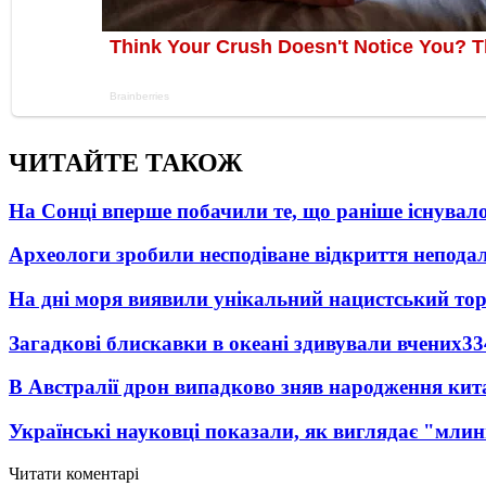
ЧИТАЙТЕ ТАКОЖ
На Сонці вперше побачили те, що раніше існувало
Археологи зробили несподіване відкриття неподал
На дні моря виявили унікальний нацистський то
Загадкові блискавки в океані здивували вчених
33
В Австралії дрон випадково зняв народження кит
Українські науковці показали, як виглядає "млин
Читати коментарі