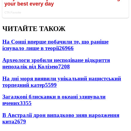
ЧИТАЙТЕ ТАКОЖ
На Сонці вперше побачили те, що раніше
існувало лише в теорії
26966
Археологи зробили несподіване відкриття
неподалік від Колізею
7208
На дні моря виявили унікальний нацистський
торпедний катер
5599
Загадкові блискавки в океані здивували
вчених
3355
В Австралії дрон випадково зняв народження
кита
2679