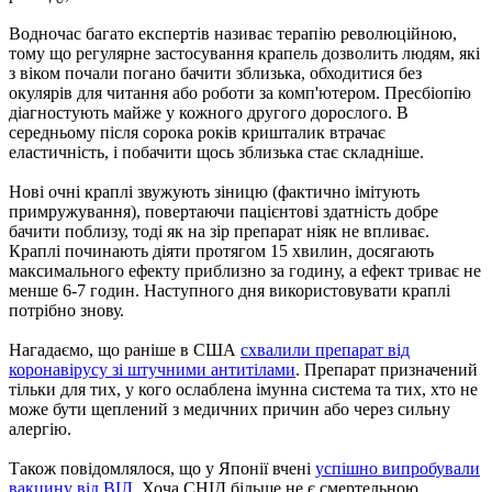
Водночас багато експертів називає терапію революційною,
тому що регулярне застосування крапель дозволить людям, які
з віком почали погано бачити зблизька, обходитися без
окулярів для читання або роботи за комп'ютером. Пресбіопію
діагностують майже у кожного другого дорослого. В
середньому після сорока років кришталик втрачає
еластичність, і побачити щось зблизька стає складніше.
Нові очні краплі звужують зіницю (фактично імітують
примружування), повертаючи пацієнтові здатність добре
бачити поблизу, тоді як на зір препарат ніяк не впливає.
Краплі починають діяти протягом 15 хвилин, досягають
максимального ефекту приблизно за годину, а ефект триває не
менше 6-7 годин. Наступного дня використовувати краплі
потрібно знову.
Нагадаємо, що раніше в США
схвалили препарат від
коронавірусу зі штучними антитілами
. Препарат призначений
тільки для тих, у кого ослаблена імунна система та тих, хто не
може бути щеплений з медичних причин або через сильну
алергію.
Також повідомлялося, що у Японії вчені
успішно випробували
вакцину від ВІЛ
. Хоча СНІД більше не є смертельною