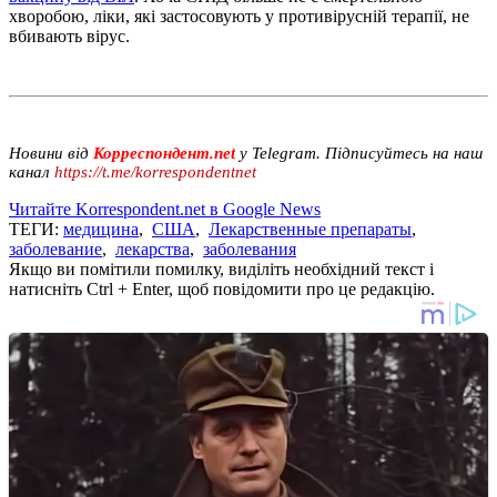
хворобою, ліки, які застосовують у противірусній терапії, не
вбивають вірус.
Новини від
Корреспондент.net
у Telegram. Підписуйтесь на наш
канал
https://t.me/korrespondentnet
Читайте Korrespondent.net в Google News
ТЕГИ:
медицина
,
США
,
Лекарственные препараты
,
заболевание
,
лекарства
,
заболевания
Якщо ви помітили помилку, виділіть необхідний текст і
натисніть Ctrl + Enter, щоб повідомити про це редакцію.