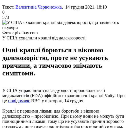
Текст:
Валентина Червоножка
, 14 грудня 2021, 18:10
0
573
Фото: pixabay.com
У США схвалили краплі від далекозорості
Очні краплі борються з віковою
далекозорістю, проте не усувають
причини, а тимчасово знімають
симптоми.
У США управління з нагляду якості продовольства і
медикаментів (FDA) офіційно схвалило очні краплі Vuity. Про
це
повідомляє
ВВС у вівторок, 14 грудня.
Краплі є першими ліками для боротьби з віковою
далекозорістю – пресбіопією. При цьому вони не можуть бути
повноцінними ліками, тому що не усувають причин зорового
розладу, а лише тимчасово знімають його основний симптом.