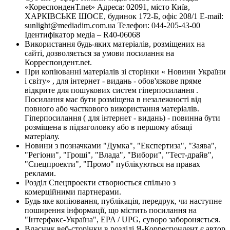
«КореспонденТ.net» Адреса: 02091, місто Київ,
ХАРКІВСЬКЕ ШОСЕ, будинок 172-Б, офіс 208/1 E-mail:
sunlight@mediadim.com.ua
Телефон: 044-205-43-00
Ідентифікатор медіа – R40-06068
Використання будь-яких матеріалів, розміщених на
сайті, дозволяється за умови посилання на
Корреспондент.net.
При копіюванні матеріалів зі сторінки « Новини України
і світу» , для інтернет - видань - обов'язкове пряме
відкрите для пошукових систем гіперпосилання .
Посилання має бути розміщена в незалежності від
повного або часткового використання матеріалів.
Гіперпосилання ( для інтернет - видань) - повинна бути
розміщена в підзаголовку або в першому абзаці
матеріалу.
Новини з позначками "Думка", "Експертиза", "Заява",
"Регіони", "Гроші", "Влада", "Вибори", "Тест-драйв",
"Спецпроекти", "Промо" публікуються на правах
реклами.
Розділ Спецпроекти створюється спільно з
комерційними партнерами.
Будь яке копіювання, публікація, передрук, чи наступне
поширення інформації, що містить посилання на
"Інтерфакс-Україна", EPA / UPG, суворо забороняється.
Власник веб-сторінки в розділі Я-Корреспондент є автор