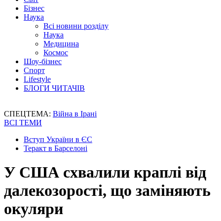
Бізнес
Наука
Всі новини розділу
Наука
Медицина
Космос
Шоу-бізнес
Спорт
Lifestyle
БЛОГИ ЧИТАЧІВ
СПЕЦТЕМА:
Війна в Ірані
ВСІ ТЕМИ
Вступ України в ЄС
Теракт в Барселоні
У США схвалили краплі від
далекозорості, що заміняють
окуляри