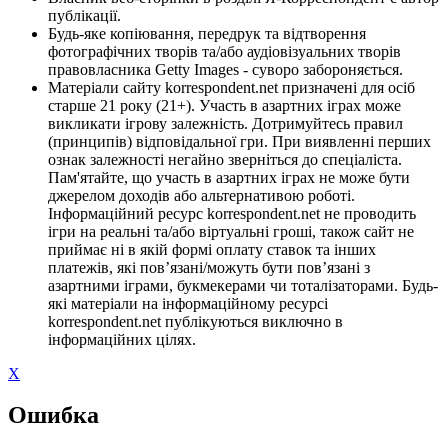
публікації.
Будь-яке копіювання, передрук та відтворення
фотографічних творів та/або аудіовізуальних творів
правовласника Getty Images - суворо забороняється.
Матеріали сайту korrespondent.net призначені для осіб
старше 21 року (21+). Участь в азартних іграх може
викликати ігрову залежність. Дотримуйтесь правил
(принципів) відповідальної гри. При виявленні перших
ознак залежності негайно зверніться до спеціаліста.
Пам'ятайте, що участь в азартних іграх не може бути
джерелом доходів або альтернативою роботі.
Інформаційний ресурс korrespondent.net не проводить
ігри на реальні та/або віртуальні гроші, також сайт не
приймає ні в якій формі оплату ставок та інших
платежів, які пов’язані/можуть бути пов’язані з
азартними іграми, букмекерами чи тоталізаторами. Будь-
які матеріали на інформаційному ресурсі
korrespondent.net публікуються виключно в
інформаційних цілях.
X
Ошибка