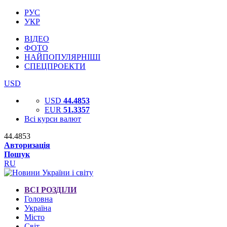
РУС
УКР
ВІДЕО
ФОТО
НАЙПОПУЛЯРНІШІ
СПЕЦПРОЕКТИ
USD
USD
44.4853
EUR
51.3357
Всі курси валют
44.4853
Авторизація
Пошук
RU
ВСІ РОЗДІЛИ
Головна
Україна
Місто
Світ