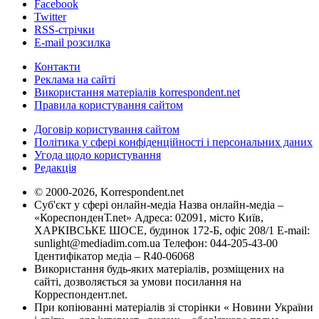
Facebook
Twitter
RSS-стрічки
E-mail розсилка
Контакти
Реклама на сайті
Використання матеріалів korrespondent.net
Правила користування сайтом
Договір користування сайтом
Політика у сфері конфіденційності і персональних даних
Угода щодо користування
Редакція
© 2000-2026, Korrespondent.net
Суб'єкт у сфері онлайн-медіа Назва онлайн-медіа –
«КореспонденТ.net» Адреса: 02091, місто Київ,
ХАРКІВСЬКЕ ШОСЕ, будинок 172-Б, офіс 208/1 E-mail:
sunlight@mediadim.com.ua
Телефон: 044-205-43-00
Ідентифікатор медіа – R40-06068
Використання будь-яких матеріалів, розміщених на
сайті, дозволяється за умови посилання на
Корреспондент.net.
При копіюванні матеріалів зі сторінки « Новини України