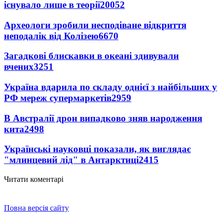
існувало лише в теорії
20052
Археологи зробили несподіване відкриття
неподалік від Колізею
6670
Загадкові блискавки в океані здивували
вчених
3251
Україна вдарила по складу однієї з найбільших у
РФ мереж супермаркетів
2959
В Австралії дрон випадково зняв народження
кита
2498
Українські науковці показали, як виглядає
"млинцевий лід" в Антарктиці
2415
Читати коментарі
Повна версія сайту