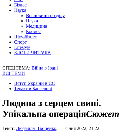
Бізнес
Наука
Всі новини розділу
Наука
Медицина
Космос
Шоу-бізнес
Спорт
Lifestyle
БЛОГИ ЧИТАЧІВ
СПЕЦТЕМА:
Війна в Ірані
ВСІ ТЕМИ
Вступ України в ЄС
Теракт в Барселоні
Людина з серцем свині.
Унікальна операція
Сюжет
Текст:
Людмила Троценко
, 11 січня 2022, 21:22