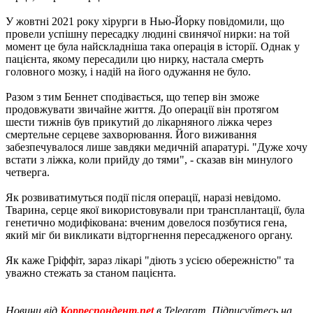
У жовтні 2021 року хірурги в Нью-Йорку повідомили, що
провели успішну пересадку людині свинячої нирки: на той
момент це була найскладніша така операція в історії. Однак у
пацієнта, якому пересадили цю нирку, настала смерть
головного мозку, і надій на його одужання не було.
Разом з тим Беннет сподівається, що тепер він зможе
продовжувати звичайне життя. До операції він протягом
шести тижнів був прикутий до лікарняного ліжка через
смертельне серцеве захворювання. Його виживання
забезпечувалося лише завдяки медичній апаратурі. "Дуже хочу
встати з ліжка, коли прийду до тями", - сказав він минулого
четверга.
Як розвиватимуться події після операції, наразі невідомо.
Тварина, серце якої використовували при трансплантації, була
генетично модифікована: вченим довелося позбутися гена,
який міг би викликати відторгнення пересадженого органу.
Як каже Гріффіт, зараз лікарі "діють з усією обережністю" та
уважно стежать за станом пацієнта.
Новини від
Корреспондент.net
в Telegram. Підписуйтесь на