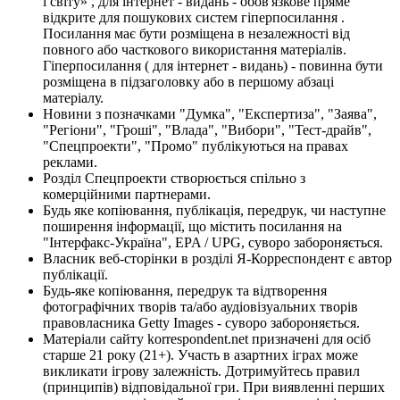
і світу» , для інтернет - видань - обов'язкове пряме
відкрите для пошукових систем гіперпосилання .
Посилання має бути розміщена в незалежності від
повного або часткового використання матеріалів.
Гіперпосилання ( для інтернет - видань) - повинна бути
розміщена в підзаголовку або в першому абзаці
матеріалу.
Новини з позначками "Думка", "Експертиза", "Заява",
"Регіони", "Гроші", "Влада", "Вибори", "Тест-драйв",
"Спецпроекти", "Промо" публікуються на правах
реклами.
Розділ Спецпроекти створюється спільно з
комерційними партнерами.
Будь яке копіювання, публікація, передрук, чи наступне
поширення інформації, що містить посилання на
"Інтерфакс-Україна", EPA / UPG, суворо забороняється.
Власник веб-сторінки в розділі Я-Корреспондент є автор
публікації.
Будь-яке копіювання, передрук та відтворення
фотографічних творів та/або аудіовізуальних творів
правовласника Getty Images - суворо забороняється.
Матеріали сайту korrespondent.net призначені для осіб
старше 21 року (21+). Участь в азартних іграх може
викликати ігрову залежність. Дотримуйтесь правил
(принципів) відповідальної гри. При виявленні перших