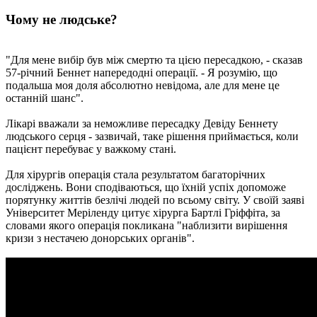
Чому не людське?
"Для мене вибір був між смертю та цією пересадкою, - сказав
57-річний Беннет напередодні операції. - Я розумію, що
подальша моя доля абсолютно невідома, але для мене це
останній шанс".
Лікарі вважали за неможливе пересадку Девіду Беннету
людського серця - зазвичай, таке рішення приймається, коли
пацієнт перебуває у важкому стані.
Для хірургів операція стала результатом багаторічних
досліджень. Вони сподіваються, що їхній успіх допоможе
порятунку життів безлічі людей по всьому світу. У своїй заяві
Університет Меріленду цитує хірурга Бартлі Гріффіта, за
словами якого операція покликана "наблизити вирішення
кризи з нестачею донорських органів".