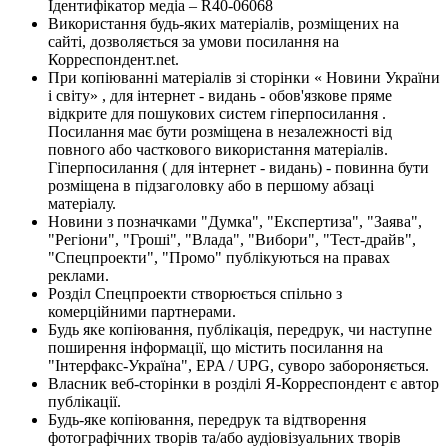
Ідентифікатор медіа – R40-06068
Використання будь-яких матеріалів, розміщених на
сайті, дозволяється за умови посилання на
Корреспондент.net.
При копіюванні матеріалів зі сторінки « Новини України
і світу» , для інтернет - видань - обов'язкове пряме
відкрите для пошукових систем гіперпосилання .
Посилання має бути розміщена в незалежності від
повного або часткового використання матеріалів.
Гіперпосилання ( для інтернет - видань) - повинна бути
розміщена в підзаголовку або в першому абзаці
матеріалу.
Новини з позначками "Думка", "Експертиза", "Заява",
"Регіони", "Гроші", "Влада", "Вибори", "Тест-драйв",
"Спецпроекти", "Промо" публікуються на правах
реклами.
Розділ Спецпроекти створюється спільно з
комерційними партнерами.
Будь яке копіювання, публікація, передрук, чи наступне
поширення інформації, що містить посилання на
"Інтерфакс-Україна", EPA / UPG, суворо забороняється.
Власник веб-сторінки в розділі Я-Корреспондент є автор
публікації.
Будь-яке копіювання, передрук та відтворення
фотографічних творів та/або аудіовізуальних творів