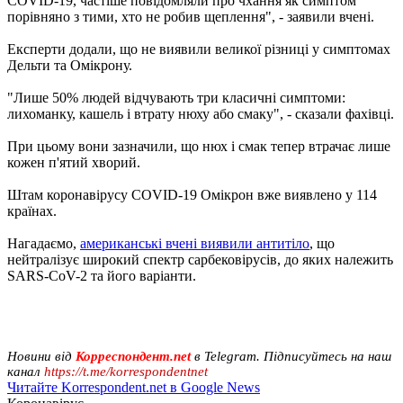
COVID-19, частіше повідомляли про чхання як симптом
порівняно з тими, хто не робив щеплення", - заявили вчені.
Експерти додали, що не виявили великої різниці у симптомах
Дельти та Омікрону.
"Лише 50% людей відчувають три класичні симптоми:
лихоманку, кашель і втрату нюху або смаку", - сказали фахівці.
При цьому вони зазначили, що нюх і смак тепер втрачає лише
кожен п'ятий хворий.
Штам коронавірусу COVID-19 Омікрон вже виявлено у 114
країнах.
Нагадаємо,
американські вчені виявили антитіло
, що
нейтралізує широкий спектр сарбековірусів, до яких належить
SARS-CoV-2 та його варіанти.
Новини від
Корреспондент.net
в Telegram. Підписуйтесь на наш
канал
https://t.me/korrespondentnet
Читайте Korrespondent.net в Google News