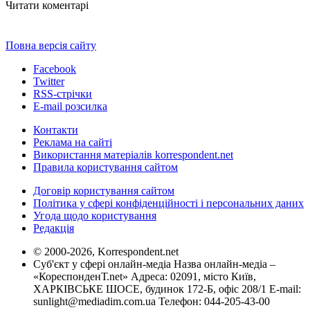
Читати коментарі
Повна версія сайту
Facebook
Twitter
RSS-стрічки
E-mail розсилка
Контакти
Реклама на сайті
Використання матеріалів korrespondent.net
Правила користування сайтом
Договір користування сайтом
Політика у сфері конфіденційності і персональних даних
Угода щодо користування
Редакція
© 2000-2026, Korrespondent.net
Суб'єкт у сфері онлайн-медіа Назва онлайн-медіа –
«КореспонденТ.net» Адреса: 02091, місто Київ,
ХАРКІВСЬКЕ ШОСЕ, будинок 172-Б, офіс 208/1 E-mail:
sunlight@mediadim.com.ua
Телефон: 044-205-43-00