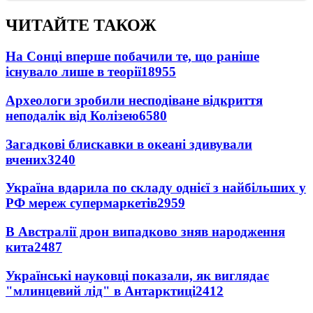
ЧИТАЙТЕ ТАКОЖ
На Сонці вперше побачили те, що раніше
існувало лише в теорії
18955
Археологи зробили несподіване відкриття
неподалік від Колізею
6580
Загадкові блискавки в океані здивували
вчених
3240
Україна вдарила по складу однієї з найбільших у
РФ мереж супермаркетів
2959
В Австралії дрон випадково зняв народження
кита
2487
Українські науковці показали, як виглядає
"млинцевий лід" в Антарктиці
2412