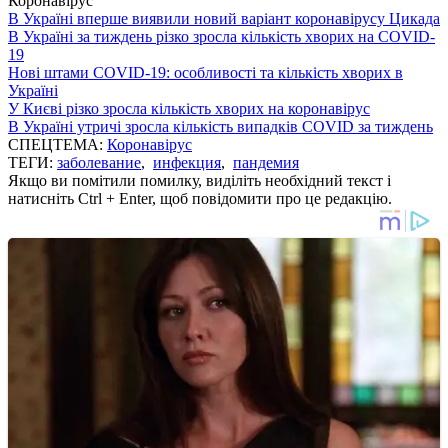
Коронавірус
В Україні вперше виявили новий варіант коронавірусу Цикада
В Україні за тиждень різко зросла кількість хворих на COVID-
19
Нові штами COVID-19: особливості та кількість хворих в
Україні
У Києві різко зросла кількість хворих на коронавірус
В Україні утричі зросла кількість випадків COVID за тиждень
СПЕЦТЕМА:
Коронавірус
ТЕГИ:
заболевание
,
инфекция
,
пандемия
Якщо ви помітили помилку, виділіть необхідний текст і
натисніть Ctrl + Enter, щоб повідомити про це редакцію.