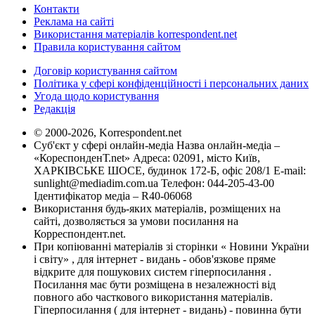
Контакти
Реклама на сайті
Використання матеріалів korrespondent.net
Правила користування сайтом
Договір користування сайтом
Політика у сфері конфіденційності і персональних даних
Угода щодо користування
Редакція
© 2000-2026, Korrespondent.net
Суб'єкт у сфері онлайн-медіа Назва онлайн-медіа –
«КореспонденТ.net» Адреса: 02091, місто Київ,
ХАРКІВСЬКЕ ШОСЕ, будинок 172-Б, офіс 208/1 E-mail:
sunlight@mediadim.com.ua
Телефон: 044-205-43-00
Ідентифікатор медіа – R40-06068
Використання будь-яких матеріалів, розміщених на
сайті, дозволяється за умови посилання на
Корреспондент.net.
При копіюванні матеріалів зі сторінки « Новини України
і світу» , для інтернет - видань - обов'язкове пряме
відкрите для пошукових систем гіперпосилання .
Посилання має бути розміщена в незалежності від
повного або часткового використання матеріалів.
Гіперпосилання ( для інтернет - видань) - повинна бути