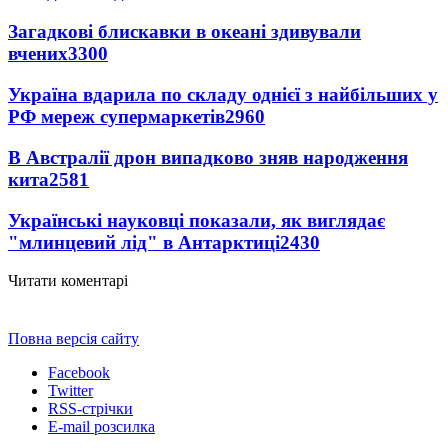
Загадкові блискавки в океані здивували
вчених
3300
Україна вдарила по складу однієї з найбільших у
РФ мереж супермаркетів
2960
В Австралії дрон випадково зняв народження
кита
2581
Українські науковці показали, як виглядає
"млинцевий лід" в Антарктиці
2430
Читати коментарі
Повна версія сайту
Facebook
Twitter
RSS-стрічки
E-mail розсилка