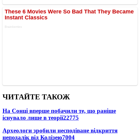
ЧИТАЙТЕ ТАКОЖ
На Сонці вперше побачили те, що раніше
існувало лише в теорії
22775
Археологи зробили несподіване відкриття
неподалік від Колізею
7004