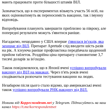
мають працювати проти більшості штамів ВІЛ.
Зазначається, що в експериментах візьмуть участь 56 осіб, на
яких оцінюватимуть як переносимість вакцини, так і імунну
відповідь.
Випробування планують завершити приблизно за півроку, але
попередні результати можуть з'явитися раніше.
Нагадаємо, нещодавно у США вперше
з'явилася ін'єкція, яка
захищає від ВІЛ
. Препарат Apretudе слід вводити шість разів
на рік. А існуюча раніше профілактика передбачала щоденний
прийом таблеток. Роздрібна ціна препарату становитиме 3,7
тисячі доларів за ін'єкцію.
Також повідомлялося, що в Японії вчені
успішно випробували
вакцину від ВІЛ на макаках
. Через п'ять років вчені
сподіваються розпочати тестування вакцини на людях.
Незабаром після цього стало відомо, що американські вчені
також
успішно випробували РНК-вакцину від ВІЛ.
Новини від
Корреспондент.net
у Telegram. Підписуйтесь на наш
канал
https://t.me/korrespondentnet