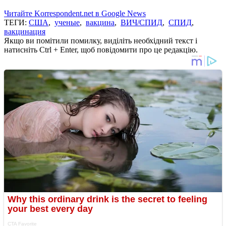
Читайте Korrespondent.net в Google News
ТЕГИ:
США
,
ученые
,
вакцина
,
ВИЧ/СПИД
,
СПИД
,
вакцинация
Якщо ви помітили помилку, виділіть необхідний текст і
натисніть Ctrl + Enter, щоб повідомити про це редакцію.