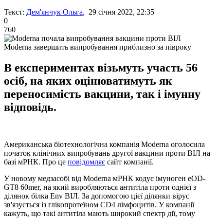
Текст:
Дем'янчук Ольга
, 29 січня 2022, 22:35
0
760
Moderna завершить випробування приблизно за півроку
В експериментах візьмуть участь 56
осіб, на яких оцінюватимуть як
переносимість вакцини, так і імунну
відповідь.
Американська біотехнологічна компанія Moderna оголосила
початок клінічних випробувань другої вакцини проти ВІЛ на
базі мРНК. Про це
повідомляє
сайт компанії.
У новому медзасобі від Moderna мРНК кодує імуноген eOD-
GT8 60mer, на який виробляються антитіла проти однієї з
ділянок білка Env ВІЛ. За допомогою цієї ділянки вірус
зв'язується із глікопротеїном CD4 лімфоцитів. У компанії
кажуть, що такі антитіла мають широкий спектр дії, тому