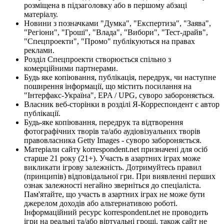
розміщена в підзаголовку або в першому абзаці
матеріалу.
Новини з позначками "Думка", "Експертиза", "Заява",
"Регіони", "Гроші", "Влада", "Вибори", "Тест-драйв",
"Спецпроекти", "Промо" публікуються на правах
реклами.
Розділ Спецпроекти створюється спільно з
комерційними партнерами.
Будь яке копіювання, публікація, передрук, чи наступне
поширення інформації, що містить посилання на
"Інтерфакс-Україна", EPA / UPG, суворо забороняється.
Власник веб-сторінки в розділі Я-Корреспондент є автор
публікації.
Будь-яке копіювання, передрук та відтворення
фотографічних творів та/або аудіовізуальних творів
правовласника Getty Images - суворо забороняється.
Матеріали сайту korrespondent.net призначені для осіб
старше 21 року (21+). Участь в азартних іграх може
викликати ігрову залежність. Дотримуйтесь правил
(принципів) відповідальної гри. При виявленні перших
ознак залежності негайно зверніться до спеціаліста.
Пам'ятайте, що участь в азартних іграх не може бути
джерелом доходів або альтернативою роботі.
Інформаційний ресурс korrespondent.net не проводить
ігри на реальні та/або віртуальні гроші, також сайт не