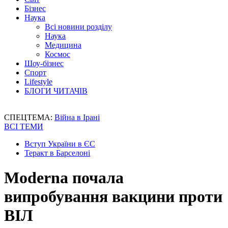
Бізнес
Наука
Всі новини розділу
Наука
Медицина
Космос
Шоу-бізнес
Спорт
Lifestyle
БЛОГИ ЧИТАЧІВ
СПЕЦТЕМА:
Війна в Ірані
ВСІ ТЕМИ
Вступ України в ЄС
Теракт в Барселоні
Moderna почала
випробування вакцини проти
ВІЛ