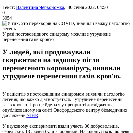
Текст:
Валентина Червоножка
, 30 січня 2022, 04:50
0
3054
У разі постоковидного синдрому можливе утруднене
перенесення газів кров'ю
У людей, які продовжували
скаржитися на задишку після
перенесеного коронавірусу, виявили
утруднене перенесення газів кров'ю.
У пацієнтів з постоковідним синдромом виявили патологію
легенів, що важко діагностується, - утруднене перенесення
газів кров'ю. Про це йдеться у препринті дослідження,
опублікованому на сайті Оксфордського центру біомедичних
досліджень
NIHR
.
У науковому експерименті взяли участь 36 добровольців,
серед яких 13 людей були здоровими. Наголошується, що деякі