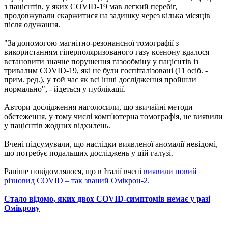
з пацієнтів, у яких COVID-19 мав легкий перебіг,
продовжували скаржитися на задишку через кілька місяців
після одужання.
"За допомогою магнітно-резонансної томографії з
використанням гіперполяризованого газу ксенону вдалося
встановити значне порушення газообміну у пацієнтів із
тривалим COVID-19, які не були госпіталізовані (11 осіб. -
прим. ред.), у той час як всі інші дослідження пройшли
нормально", - йдеться у публікації.
Автори дослідження наголосили, що звичайні методи
обстеження, у тому числі комп'ютерна томографія, не виявили
у пацієнтів жодних відхилень.
Вчені підсумували, що наслідки виявленої аномалії невідомі,
що потребує подальших досліджень у цій галузі.
Раніше повідомлялося, що в Італії вчені
виявили новий
різновид COVID – так званий Омікрон-2
.
Стало відомо, яких двох COVID-симптомів немає у разі
Омікрону