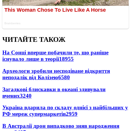
ЧИТАЙТЕ ТАКОЖ
На Сонці вперше побачили те, що раніше
існувало лише в теорії
18955
Археологи зробили несподіване відкриття
неподалік від Колізею
6580
Загадкові блискавки в океані здивували
вчених
3240
Україна вдарила по складу однієї з найбільших у
РФ мереж супермаркетів
2959
В Австралії дрон випадково зняв народження