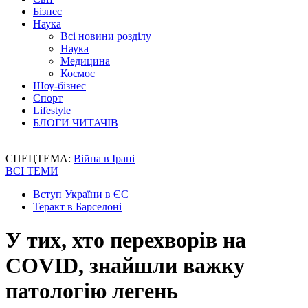
Бізнес
Наука
Всі новини розділу
Наука
Медицина
Космос
Шоу-бізнес
Спорт
Lifestyle
БЛОГИ ЧИТАЧІВ
СПЕЦТЕМА:
Війна в Ірані
ВСІ ТЕМИ
Вступ України в ЄС
Теракт в Барселоні
У тих, хто перехворів на
COVID, знайшли важку
патологію легень