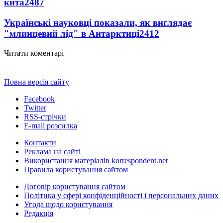
кита
2487
Українські науковці показали, як виглядає
"млинцевий лід" в Антарктиці
2412
Читати коментарі
Повна версія сайту
Facebook
Twitter
RSS-стрічки
E-mail розсилка
Контакти
Реклама на сайті
Використання матеріалів korrespondent.net
Правила користування сайтом
Договір користування сайтом
Політика у сфері конфіденційності і персональних даних
Угода щодо користування
Редакція