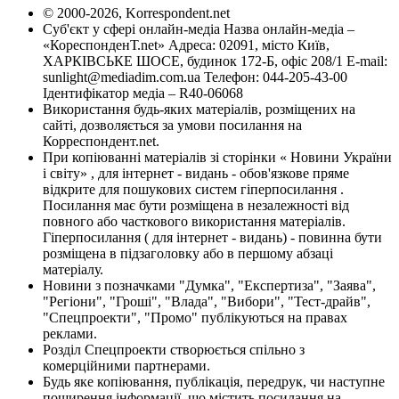
© 2000-2026, Korrespondent.net
Суб'єкт у сфері онлайн-медіа Назва онлайн-медіа –
«КореспонденТ.net» Адреса: 02091, місто Київ,
ХАРКІВСЬКЕ ШОСЕ, будинок 172-Б, офіс 208/1 E-mail:
sunlight@mediadim.com.ua
Телефон: 044-205-43-00
Ідентифікатор медіа – R40-06068
Використання будь-яких матеріалів, розміщених на
сайті, дозволяється за умови посилання на
Корреспондент.net.
При копіюванні матеріалів зі сторінки « Новини України
і світу» , для інтернет - видань - обов'язкове пряме
відкрите для пошукових систем гіперпосилання .
Посилання має бути розміщена в незалежності від
повного або часткового використання матеріалів.
Гіперпосилання ( для інтернет - видань) - повинна бути
розміщена в підзаголовку або в першому абзаці
матеріалу.
Новини з позначками "Думка", "Експертиза", "Заява",
"Регіони", "Гроші", "Влада", "Вибори", "Тест-драйв",
"Спецпроекти", "Промо" публікуються на правах
реклами.
Розділ Спецпроекти створюється спільно з
комерційними партнерами.
Будь яке копіювання, публікація, передрук, чи наступне
поширення інформації, що містить посилання на