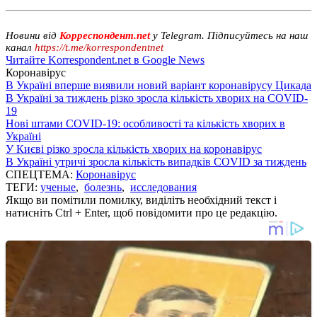
Новини від
Корреспондент.net
у Telegram. Підписуйтесь на наш
канал
https://t.me/korrespondentnet
Читайте Korrespondent.net в Google News
Коронавірус
В Україні вперше виявили новий варіант коронавірусу Цикада
В Україні за тиждень різко зросла кількість хворих на COVID-
19
Нові штами COVID-19: особливості та кількість хворих в
Україні
У Києві різко зросла кількість хворих на коронавірус
В Україні утричі зросла кількість випадків COVID за тиждень
СПЕЦТЕМА:
Коронавірус
ТЕГИ:
ученые
,
болезнь
,
исследования
Якщо ви помітили помилку, виділіть необхідний текст і
натисніть Ctrl + Enter, щоб повідомити про це редакцію.