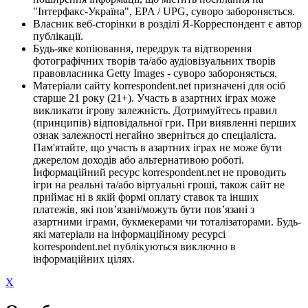
"Інтерфакс-Україна", EPA / UPG, суворо забороняється.
Власник веб-сторінки в розділі Я-Корреспондент є автор
публікації.
Будь-яке копіювання, передрук та відтворення
фотографічних творів та/або аудіовізуальних творів
правовласника Getty Images - суворо забороняється.
Матеріали сайту korrespondent.net призначені для осіб
старше 21 року (21+). Участь в азартних іграх може
викликати ігрову залежність. Дотримуйтесь правил
(принципів) відповідальної гри. При виявленні перших
ознак залежності негайно зверніться до спеціаліста.
Пам'ятайте, що участь в азартних іграх не може бути
джерелом доходів або альтернативою роботі.
Інформаційний ресурс korrespondent.net не проводить
ігри на реальні та/або віртуальні гроші, також сайт не
приймає ні в якій формі оплату ставок та інших
платежів, які пов’язані/можуть бути пов’язані з
азартними іграми, букмекерами чи тоталізаторами. Будь-
які матеріали на інформаційному ресурсі
korrespondent.net публікуються виключно в
інформаційних цілях.
X