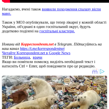
Нагадаємо, вчені також
виявили походження спалаху віспи
мавп.
Також у МОЗ опублікували, що тепер лікарні у кожній області
України, об'єднані в один госпітальний округ, будуть
додатково поділені на
госпітальні кластери.
Новини від
Корреспондент.net
в Telegram. Підписуйтесь на
наш канал
https://t.me/korrespondentnet
Читайте Korrespondent.net в Google News
ТЕГИ:
Больница
,
врачи
Якщо ви помітили помилку, виділіть необхідний текст і
натисніть Ctrl + Enter, щоб повідомити про це редакцію.