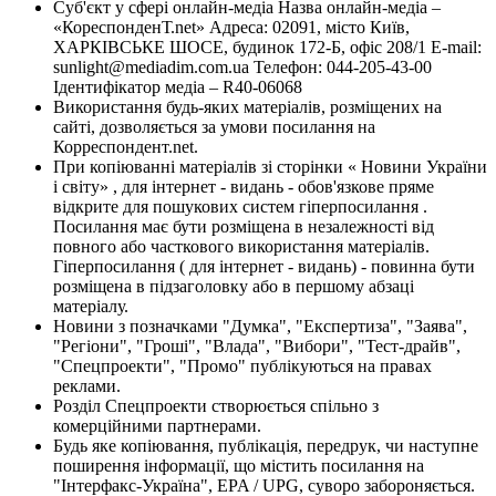
Суб'єкт у сфері онлайн-медіа Назва онлайн-медіа –
«КореспонденТ.net» Адреса: 02091, місто Київ,
ХАРКІВСЬКЕ ШОСЕ, будинок 172-Б, офіс 208/1 E-mail:
sunlight@mediadim.com.ua
Телефон: 044-205-43-00
Ідентифікатор медіа – R40-06068
Використання будь-яких матеріалів, розміщених на
сайті, дозволяється за умови посилання на
Корреспондент.net.
При копіюванні матеріалів зі сторінки « Новини України
і світу» , для інтернет - видань - обов'язкове пряме
відкрите для пошукових систем гіперпосилання .
Посилання має бути розміщена в незалежності від
повного або часткового використання матеріалів.
Гіперпосилання ( для інтернет - видань) - повинна бути
розміщена в підзаголовку або в першому абзаці
матеріалу.
Новини з позначками "Думка", "Експертиза", "Заява",
"Регіони", "Гроші", "Влада", "Вибори", "Тест-драйв",
"Спецпроекти", "Промо" публікуються на правах
реклами.
Розділ Спецпроекти створюється спільно з
комерційними партнерами.
Будь яке копіювання, публікація, передрук, чи наступне
поширення інформації, що містить посилання на
"Інтерфакс-Україна", EPA / UPG, суворо забороняється.