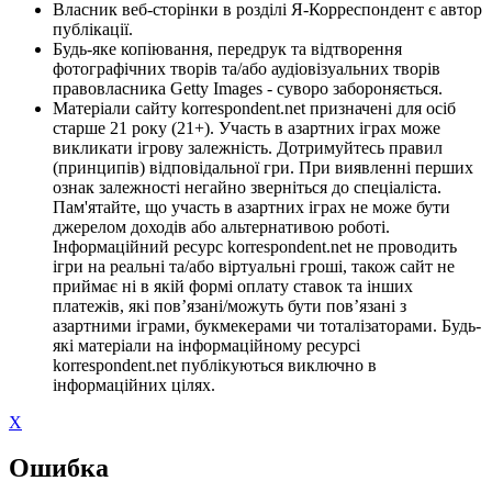
Власник веб-сторінки в розділі Я-Корреспондент є автор
публікації.
Будь-яке копіювання, передрук та відтворення
фотографічних творів та/або аудіовізуальних творів
правовласника Getty Images - суворо забороняється.
Матеріали сайту korrespondent.net призначені для осіб
старше 21 року (21+). Участь в азартних іграх може
викликати ігрову залежність. Дотримуйтесь правил
(принципів) відповідальної гри. При виявленні перших
ознак залежності негайно зверніться до спеціаліста.
Пам'ятайте, що участь в азартних іграх не може бути
джерелом доходів або альтернативою роботі.
Інформаційний ресурс korrespondent.net не проводить
ігри на реальні та/або віртуальні гроші, також сайт не
приймає ні в якій формі оплату ставок та інших
платежів, які пов’язані/можуть бути пов’язані з
азартними іграми, букмекерами чи тоталізаторами. Будь-
які матеріали на інформаційному ресурсі
korrespondent.net публікуються виключно в
інформаційних цілях.
X
Ошибка