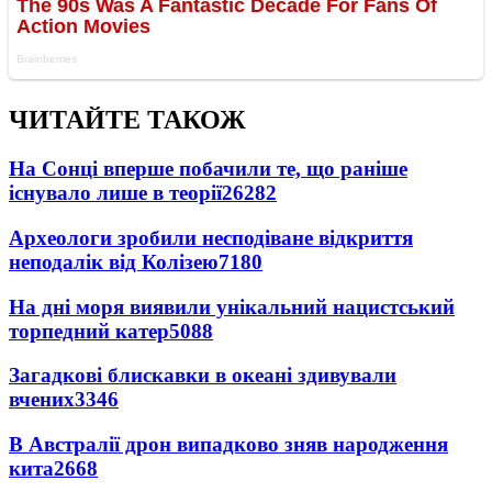
ЧИТАЙТЕ ТАКОЖ
На Сонці вперше побачили те, що раніше
існувало лише в теорії
26282
Археологи зробили несподіване відкриття
неподалік від Колізею
7180
На дні моря виявили унікальний нацистський
торпедний катер
5088
Загадкові блискавки в океані здивували
вчених
3346
В Австралії дрон випадково зняв народження
кита
2668