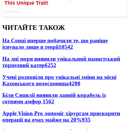
ЧИТАЙТЕ ТАКОЖ
На Сонці вперше побачили те, що раніше
існувало лише в теорії
10542
На дні моря виявили унікальний нацистський
торпедний катер
6252
Учені розповіли про унікальні зміни на місці
Каховського водосховища
4200
Біля Сицилії виявили давній корабель із
сотнями амфор
1562
Apple Vision Pro допоміг хірургам прискорити
операції на очах майже на 20%
935