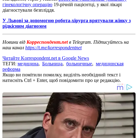
гінекологічну операцію
19-річній пацієнтці, у якої лікарі
діагностували безпліддя.
У Львові за допомогою робота-хірурга врятували жінку з
рідкісним діагнозом
Новини від
Корреспондент.net
в Telegram. Підписуйтесь на
наш канал
https://t.me/korrespondentnet
Читайте Korrespondent.net в Google News
ТЕГИ:
медицина
,
Больница
,
больничные
,
медицинская
реформа
Якщо ви помітили помилку, виділіть необхідний текст і
натисніть Ctrl + Enter, щоб повідомити про це редакцію.