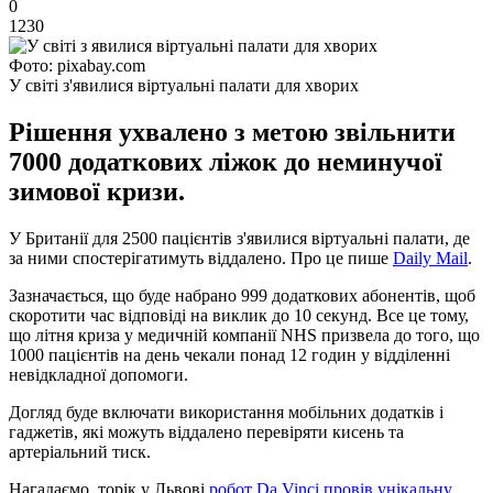
0
1230
Фото: pixabay.com
У світі з'явилися віртуальні палати для хворих
Рішення ухвалено з метою звільнити
7000 додаткових ліжок до неминучої
зимової кризи.
У Британії для 2500 пацієнтів з'явилися віртуальні палати, де
за ними спостерігатимуть віддалено. Про це пише
Daily Mail
.
Зазначається, що буде набрано 999 додаткових абонентів, щоб
скоротити час відповіді на виклик до 10 секунд. Все це тому,
що літня криза у медичній компанії NHS призвела до того, що
1000 пацієнтів на день чекали понад 12 годин у відділенні
невідкладної допомоги.
Догляд буде включати використання мобільних додатків і
гаджетів, які можуть віддалено перевіряти кисень та
артеріальний тиск.
Нагадаємо, торік у Львові
робот Da Vinci провів унікальну