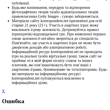
публікації.
Будь-яке копіювання, передрук та відтворення
фотографічних творів та/або аудіовізуальних творів
правовласника Getty Images - суворо забороняється.
Матеріали сайту korrespondent.net призначені для осіб
старше 21 року (21+). Участь в азартних іграх може
викликати ігрову залежність. Дотримуйтесь правил
(принципів) відповідальної гри. При виявленні перших
ознак залежності негайно зверніться до спеціаліста.
Пам'ятайте, що участь в азартних іграх не може бути
джерелом доходів або альтернативою роботі.
Інформаційний ресурс korrespondent.net не проводить
ігри на реальні та/або віртуальні гроші, також сайт не
приймає ні в якій формі оплату ставок та інших
платежів, які пов’язані/можуть бути пов’язані з
азартними іграми, букмекерами чи тоталізаторами. Будь-
які матеріали на інформаційному ресурсі
korrespondent.net публікуються виключно в
інформаційних цілях.
X
Ошибка