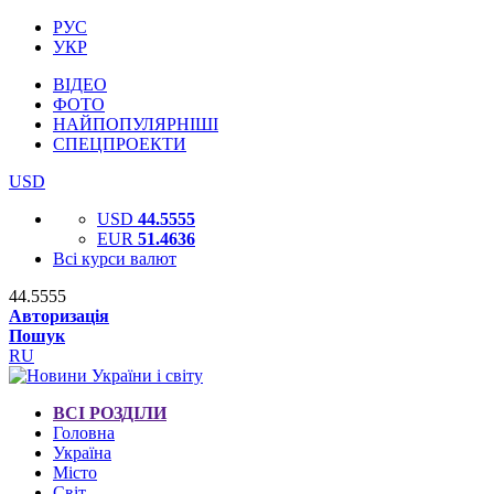
РУС
УКР
ВІДЕО
ФОТО
НАЙПОПУЛЯРНІШІ
СПЕЦПРОЕКТИ
USD
USD
44.5555
EUR
51.4636
Всі курси валют
44.5555
Авторизація
Пошук
RU
ВСІ РОЗДІЛИ
Головна
Україна
Місто
Світ