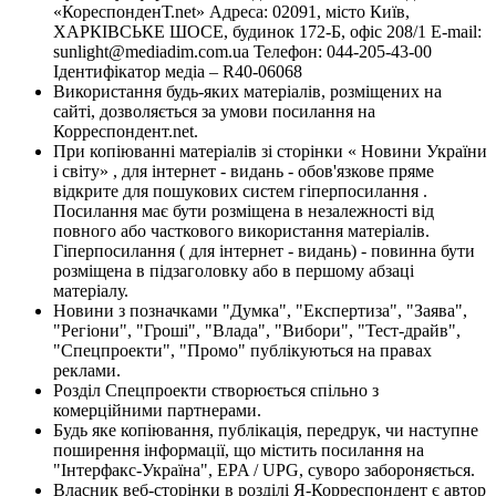
«КореспонденТ.net» Адреса: 02091, місто Київ,
ХАРКІВСЬКЕ ШОСЕ, будинок 172-Б, офіс 208/1 E-mail:
sunlight@mediadim.com.ua
Телефон: 044-205-43-00
Ідентифікатор медіа – R40-06068
Використання будь-яких матеріалів, розміщених на
сайті, дозволяється за умови посилання на
Корреспондент.net.
При копіюванні матеріалів зі сторінки « Новини України
і світу» , для інтернет - видань - обов'язкове пряме
відкрите для пошукових систем гіперпосилання .
Посилання має бути розміщена в незалежності від
повного або часткового використання матеріалів.
Гіперпосилання ( для інтернет - видань) - повинна бути
розміщена в підзаголовку або в першому абзаці
матеріалу.
Новини з позначками "Думка", "Експертиза", "Заява",
"Регіони", "Гроші", "Влада", "Вибори", "Тест-драйв",
"Спецпроекти", "Промо" публікуються на правах
реклами.
Розділ Спецпроекти створюється спільно з
комерційними партнерами.
Будь яке копіювання, публікація, передрук, чи наступне
поширення інформації, що містить посилання на
"Інтерфакс-Україна", EPA / UPG, суворо забороняється.
Власник веб-сторінки в розділі Я-Корреспондент є автор