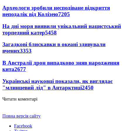
Археологи зробили несподіване відкриття
неподалік від Колізею
7205
На дні моря виявили унікальний нацистський
торпедний катер
5458
Загадкові блискавки в океані здивували
вчених
3353
В Австралії дрон випадково зняв народження
кита
2677
Українські науковці показали, як виглядає
"млинцевий лід" в Антарктиці
2450
Читати коментарі
Повна версія сайту
Facebook