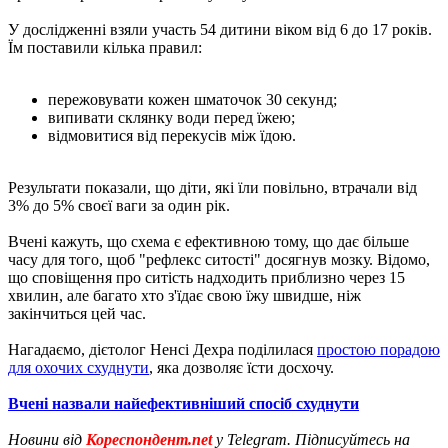
У дослідженні взяли участь 54 дитини віком від 6 до 17 років.
Їм поставили кілька правил:
пережовувати кожен шматочок 30 секунд;
випивати склянку води перед їжею;
відмовитися від перекусів між їдою.
Результати показали, що діти, які їли повільно, втрачали від
3% до 5% своєї ваги за один рік.
Вчені кажуть, що схема є ефективною тому, що дає більше
часу для того, щоб "рефлекс ситості" досягнув мозку. Відомо,
що сповіщення про ситість надходить приблизно через 15
хвилин, але багато хто з'їдає свою їжу швидше, ніж
закінчиться цей час.
Нагадаємо, дієтолог Ненсі Дехра поділилася
простою порадою
для охочих схуднути
, яка дозволяє їсти досхочу.
Вчені назвали найефективніший спосіб схуднути
Новини від
Кореспондент.net
у Telegram. Підписуйтесь на