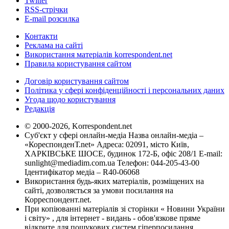
Twitter
RSS-стрічки
E-mail розсилка
Контакти
Реклама на сайті
Використання матеріалів korrespondent.net
Правила користування сайтом
Договір користування сайтом
Політика у сфері конфіденційності і персональних даних
Угода щодо користування
Редакція
© 2000-2026, Korrespondent.net
Суб'єкт у сфері онлайн-медіа Назва онлайн-медіа –
«КореспонденТ.net» Адреса: 02091, місто Київ,
ХАРКІВСЬКЕ ШОСЕ, будинок 172-Б, офіс 208/1 E-mail:
sunlight@mediadim.com.ua
Телефон: 044-205-43-00
Ідентифікатор медіа – R40-06068
Використання будь-яких матеріалів, розміщених на
сайті, дозволяється за умови посилання на
Корреспондент.net.
При копіюванні матеріалів зі сторінки « Новини України
і світу» , для інтернет - видань - обов'язкове пряме
відкрите для пошукових систем гіперпосилання .