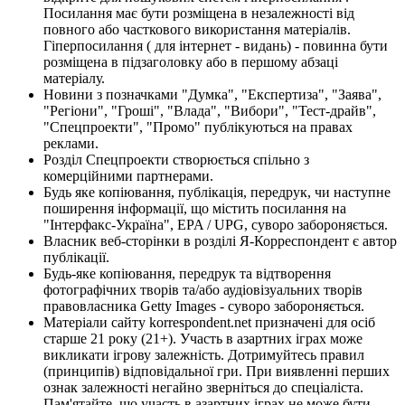
Посилання має бути розміщена в незалежності від
повного або часткового використання матеріалів.
Гіперпосилання ( для інтернет - видань) - повинна бути
розміщена в підзаголовку або в першому абзаці
матеріалу.
Новини з позначками "Думка", "Експертиза", "Заява",
"Регіони", "Гроші", "Влада", "Вибори", "Тест-драйв",
"Спецпроекти", "Промо" публікуються на правах
реклами.
Розділ Спецпроекти створюється спільно з
комерційними партнерами.
Будь яке копіювання, публікація, передрук, чи наступне
поширення інформації, що містить посилання на
"Інтерфакс-Україна", EPA / UPG, суворо забороняється.
Власник веб-сторінки в розділі Я-Корреспондент є автор
публікації.
Будь-яке копіювання, передрук та відтворення
фотографічних творів та/або аудіовізуальних творів
правовласника Getty Images - суворо забороняється.
Матеріали сайту korrespondent.net призначені для осіб
старше 21 року (21+). Участь в азартних іграх може
викликати ігрову залежність. Дотримуйтесь правил
(принципів) відповідальної гри. При виявленні перших
ознак залежності негайно зверніться до спеціаліста.
Пам'ятайте, що участь в азартних іграх не може бути