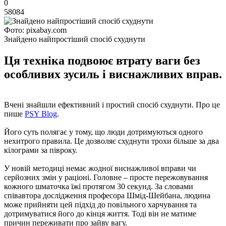
0
58084
Фото: pixabay.com
Знайдено найпростіший спосіб схуднути
Ця техніка подвоює втрату ваги без
особливих зусиль і виснажливих вправ.
Вчені знайшли ефективний і простий спосіб схуднути. Про це
пише
PSY Blog
.
Його суть полягає у тому, що люди дотримуються одного
нехитрого правила. Це дозволяє схуднути трохи більше за два
кілограми за півроку.
У новій методиці немає жодної виснажливої вправи чи
серйозних змін у раціоні. Головне – просте пережовування
кожного шматочка їжі протягом 30 секунд. За словами
співавтора дослідження професора Шмід-Шейбана, людина
може прийняти цей підхід до повільного харчування та
дотримуватися його до кінця життя. Тоді він не матиме
причин переживати про зайву вагу.