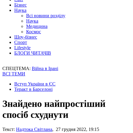
Бізнес
Наука
Всі новини розділу
Наука
Медицина
Космос
Шоу-бізнес
Спорт
Lifestyle
БЛОГИ ЧИТАЧІВ
СПЕЦТЕМА:
Війна в Ірані
ВСІ ТЕМИ
Вступ України в ЄС
Теракт в Барселоні
Знайдено найпростіший
спосіб схуднути
Текст:
Надтока Світлана
, 27 грудня 2022, 19:15