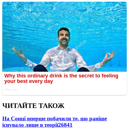
ЧИТАЙТЕ ТАКОЖ
На Сонці вперше побачили те, що раніше
існувало лише в теорії
26841